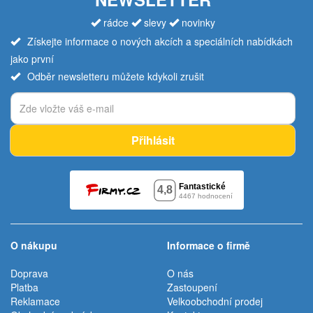
rádce
slevy
novinky
Získejte informace o nových akcích a speciálních nabídkách
jako první
Odběr newsletteru můžete kdykoli zrušit
Přihlásit
O nákupu
Informace o firmě
Doprava
O nás
Platba
Zastoupení
Reklamace
Velkoobchodní prodej