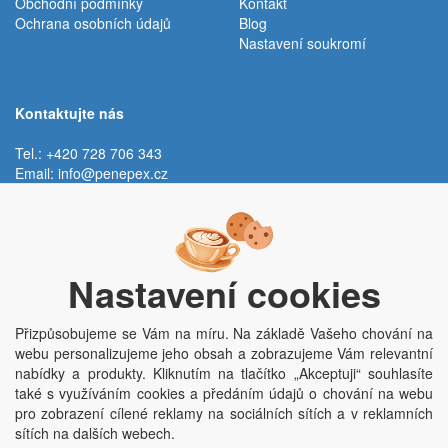
Obchodní podmínky
Kontakt
Ochrana osobních údajů
Blog
Nastavení soukromí
Kontaktujte nás
Tel.: +420 728 706 343
Email:
info@penepex.cz
Po - Pá:
9:00 - 15:00 hod.
Trávník 2076, 686 03 Staré Město
Nastavení cookies
Přizpůsobujeme se Vám na míru. Na základě Vašeho chování na
webu personalizujeme jeho obsah a zobrazujeme Vám relevantní
nabídky a produkty. Kliknutím na tlačítko „Akceptuji“ souhlasíte
také s využíváním cookies a předáním údajů o chování na webu
pro zobrazení cílené reklamy na sociálních sítích a v reklamních
Copyright © Penepex s.r.o. 2025, powered by
ABRA E-shop
sítích na dalších webech.
Penepex s.r.o., Za Špicí 1798, 686 03 Staré Město; IČO: 03220923; DIČ: