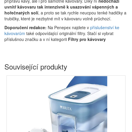
přípravu kávy, ale i pro samotné kávovary. Díky ní
nedochází
uvnitř kávovaru tak intenzivně k usazování vápenných a
hořečnatých solí
, a proto se tak rychle neucpou tenké hadičky a
trubičky, které je nezbytné mít v kávovaru volně průchozí.
Doporučení redakce:
Na Penepex najdete v
příslušenství ke
kávovarům
také odpovídající originální filtry. Stačí si vybrat
příslušnou značku a v ní kategorii
Filtry pro kávovary
Související produkty