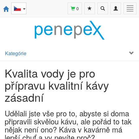
Toggle
Toggle
Togg
0
search
navigation
navi
Kategórie
Kvalita vody je pro
přípravu kvalitní kávy
zásadní
Udělali jste vše pro to, abyste si doma
připravili skvělou kávu, ale pořád to tak
nějak není ono? Káva v kavárně má
lepší chuť a vy nevíte proč?