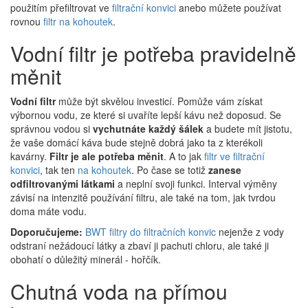
použitím přefiltrovat ve
filtrační konvici
anebo můžete používat
rovnou
filtr na kohoutek
.
Vodní filtr je potřeba pravidelně
měnit
Vodní filtr
může být skvělou investicí. Pomůže vám získat
výbornou vodu, ze které si uvaříte lepší kávu než doposud. Se
správnou vodou si
vychutnáte každý šálek
a budete mít jistotu,
že vaše domácí káva bude stejně dobrá jako ta z kterékoli
kavárny.
Filtr je ale potřeba měnit
. A to jak
filtr ve filtrační
konvici
, tak ten
na kohoutek
. Po čase se totiž
zanese
odfiltrovanými látkami
a neplní svoji funkci. Interval výměny
závisí na intenzitě používání filtru, ale také na tom, jak tvrdou
doma máte vodu.
Doporučujeme:
BWT filtry do filtračních konvic
nejenže z vody
odstraní nežádoucí látky a zbaví ji pachuti chloru, ale také ji
obohatí o důležitý minerál - hořčík.
Chutná voda na přímou