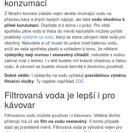
konzumaci
Z filtrační konvice získáte nejen skvěle chutnající vodu na
přípravu kávy a jiných teplých nápojů, ale také
vodu vhodnou k
přímé konzumaci
. Dopřejte si ji doma i v práci. Pro větší
spotřebu pitné vody si třeba do menší kanceláře můžete pořídit
praktický
výdejník na vodu
, který se stane zdrojem čisté vody pro
všechny. Nebudete si už muset do práce nosit balenou vodu,
sníží se vaše spotřeba plastů a vzhledem k tomu, že některé
výdejníky mají rovnou i vestavěný chladič
, nebudete s vodou
zabírat míst v lednici. I v létě budete mít krásně chladnou a čistou
vodu. A zároveň se budete chovat šetrněji k životnímu prostředí.
Dobré vědět:
I výdejníky na vodu vyžadují
pravidelnou výměnu
filtrační vložky
. Ty najdete například
ZDE
.
Filtrovaná voda je lepší i pro
kávovar
Filtrovanou vodu můžete používat i v kávovaru. Většina těchto
přístrojů má už ale
filtr na vodu vestavěný
. V tomto případě
stačí jej pravidelně měnit. Filtrovaná voda je výhodná nejen pro