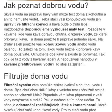
Jak poznat dobrou vodu?
Skvělá voda na přípravu kávy vám může téct doma z kohoutku a
ani to nemusíte vědět. Třeba stačí vaši kohoutkovou vodu jen
upravit ve filtrační konvici
a káva bude o třídu lepší.
Každopádně
doporučujeme vyzkoušet malý test
. Požádejte v
kavárně, kde vám káva opravdu chutná, o
vzorek vody
, ze které
připravují kávu. Tu doma použijte k přípravě jednoho šálku. Na
druhý šálek použijte vaši
kohoutkovou vodu
anebo vodu
balenou. To záleží na tom, jakou vodu běžně k přípravě kávy
doma používáte. Ochutnejte obě kávy a zkuste je porovnat. Tak
co? Je ta z vody z kavárny lepší? A nepoužívají náhodou
v
kavárně přefiltrovanou vodu
? To stojí za zjištění.
Filtrujte doma vodu
Filtrační systém
vám pomůže získat kvalitní a chutnou vodu i
doma. Byla chuť obou šálků kávy z vašeho testu přibližně stejná
anebo se výrazně lišila? Připadala vám káva připravená z vaší
vody nevýrazná a mdlá? Pak je načase s tím něco udělat. To
něco je
odstranění znečišťujících látek a kontaminantů
, které
ovlivňují chuť vaší kohoutkové vody. Pro to stačí vodu před