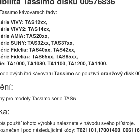
bilita Tassimo disku 00576836
 Tassimo kávovarech řady:
érie VIVY: TAS12xx,
érie VIVY2: TAS14xx,
érie AMIA: TAS20xx,
érie SUNY: TAS32xx, TAS37xx,
rie Fidelia: TAS40xx, TAS42xx,
rie Fidelia+: TAS65xx, TAS85xx,
ie: TA1000, TA1080, TA1100, TA1200, TA1400.
modelových řad kávovaru
Tassimo
se používá
oranžový disk 0
ění:
ý pro modely Tassimo série TAS5...
ka:
s použití tohoto výrobku naleznete v návodu svého přístroje.
označen i pod následujícími kódy:
T621101
,
17001490
,
006116