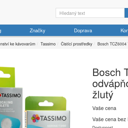
g
Značky
Doprava
Kon
enství ke kávovarům
Tassimo
Čistící prostředky
Bosch TCZ6004 T
Bosch 
odvápňo
žlutý
Vaše cena
Vaše cena bez
Dostupnost