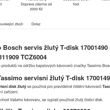
zí
Doprava zdarma od
hod.
2000 Kč
ouvisející zboží
Dotaz
 Bosch servis žlutý T-disk 1700149
 311909 TCZ6004
ch produktů na údržbu kapslových kávovarů značky Tassimo Bo
assimo servisní žlutý T-disk 170014
isní disk žlutý
se používá pro pravidelné čištění kávovarů
Tas
í zařízení.
chod Vašeho kávovaru, se vyplatí používat žlutý čisticí disk.