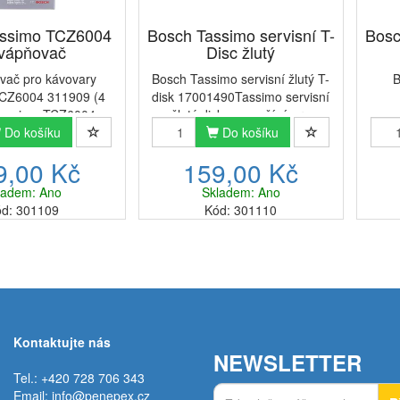
assimo TCZ6004
Bosch Tassimo servisní T-
Bosc
vápňovač
Disc žlutý
ač pro kávovary
Bosch Tassimo servisní žlutý T-
B
CZ6004 311909 (4
disk 17001490Tassimo servisní
)Tassimo TCZ6004
žlutý disk se používá pro
 tablety pro kávovar
Do košíku
pravidelné čištění
Do košíku
se
vu teplých nápojů
kávovaru Tassimo. Používá se
použ
9,00 Kč
159,00 Kč
čky Tassimo
jak pro čištění a odvápnění
kávo
efektivně a rychle
nápojových automatů, tak pro
jak p
ladem: Ano
Skladem: Ano
 vodní kámen.Tí...
první na...
pro
d: 301109
Kód: 301110
Kontaktujte nás
NEWSLETTER
Tel.: +420 728 706 343
Email:
info@penepex.cz