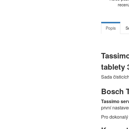
recen
Popis
S
Tassimo
tablety
Sada čisticí
Bosch T
Tassimo serv
první nastaven
Pro dokonalý 