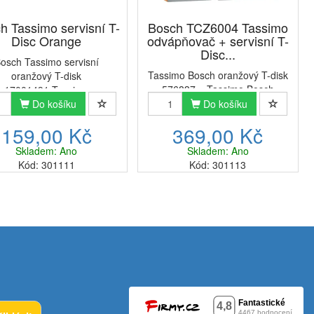
h Tassimo servisní T-
Bosch TCZ6004 Tassimo
Disc Orange
odvápňovač + servisní T-
Disc...
osch Tassimo servisní
Tassimo Bosch oranžový T-disk
oranžový T-disk
576837 + Tassimo Bosch
17001491 Tassimo
odvápňovací tablety 311909
rvisní oranžový disk se
Do košíku
Do košíku
TCZ6004Sada čisticích produktů
ívá pro pravidelné čištění
159,00 Kč
369,00 Kč
na údržbu kapslových kávovarů
varu Tassimo. Používá se
značky Tassimo Bosch Bosch
ro čištění a odvápnění, tak
Skladem: Ano
Skladem: Ano
Tassimo servisní oranžový T-
 první nastavení zaříz...
Kód: 301111
Kód: 301113
disk...