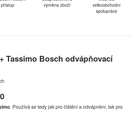
přístup
výměna zboží
velkoobchodní
spolupráce
0 + Tassimo Bosch odvápňovací
sch
90
simo
. Používá se tedy jak pro čištění a odvápnění, tak pro