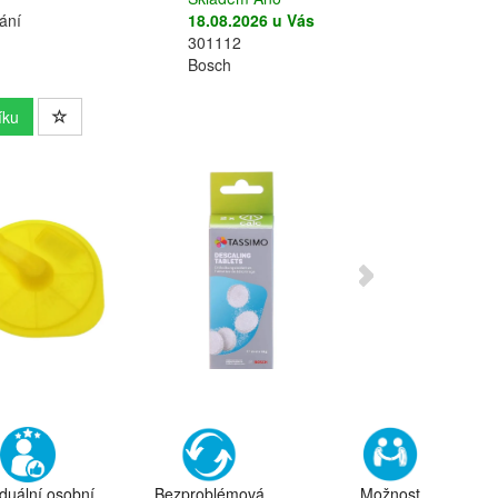
ání
18.08.2026 u Vás
301112
Bosch
íku
iduální osobní
Bezproblémová
Možnost