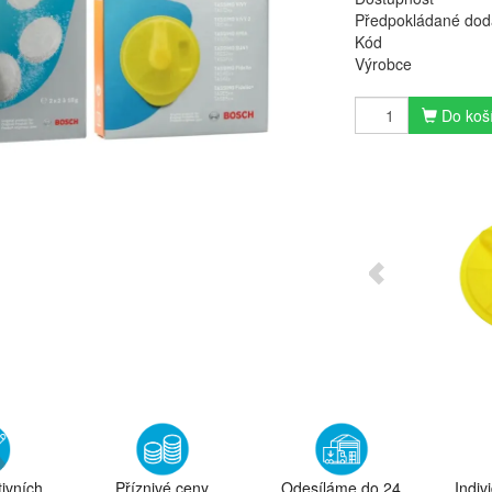
Předpokládané dod
Kód
Výrobce
Do koš
tivních
Příznivé ceny
Odesíláme do 24
Indiv