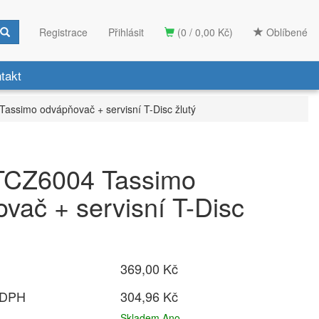
Registrace
Přihlásit
(0 / 0,00 Kč)
Oblíbené
takt
assimo odvápňovač + servisní T-Disc žlutý
TCZ6004 Tassimo
vač + servisní T-Disc
369,00 Kč
 DPH
304,96 Kč
Skladem Ano