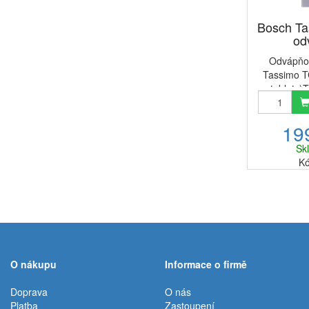
Bosch T
od
Odvápňov
Tassimo T
tablety
odvápňovací
na přípra
19
zna
/ Bosch 
Sk
odstraňují
Kó
O nákupu
Informace o firmě
Doprava
O nás
Platba
Zastoupení