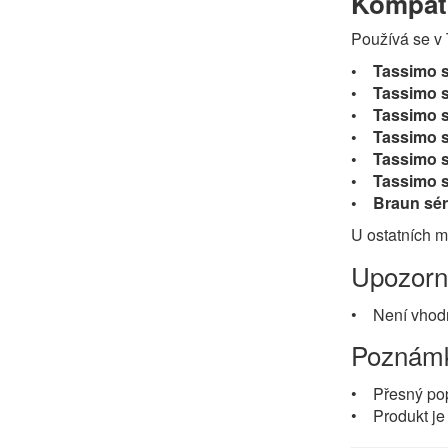
Kompati
Používá se v
• Tassimo s
• Tassimo s
• Tassimo s
• Tassimo s
• Tassimo sé
• Tassimo sé
• Braun sér
U ostatních 
Upozorn
• Není vhodn
Poznám
• Přesný popi
• Produkt je 