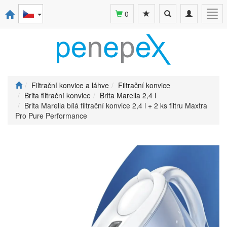
Toggle
Toggle
Togg
0
search
navigation
navi
Filtrační konvice a láhve
Filtrační konvice
Brita filtrační konvice
Brita Marella 2,4 l
Brita Marella bílá filtrační konvice 2,4 l + 2 ks filtru Maxtra
Pro Pure Performance