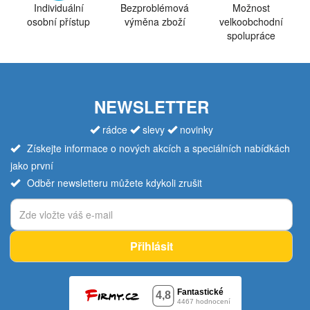
Individuální
Bezproblémová
Možnost
osobní přístup
výměna zboží
velkoobchodní
spolupráce
NEWSLETTER
rádce
slevy
novinky
Získejte informace o nových akcích a speciálních nabídkách
jako první
Odběr newsletteru můžete kdykoli zrušit
Přihlásit