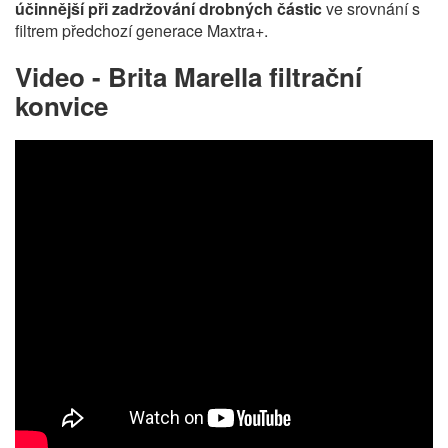
účinnější při zadržování drobných částic
ve srovnání s
filtrem předchozí generace Maxtra+.
Video - Brita Marella filtrační
konvice