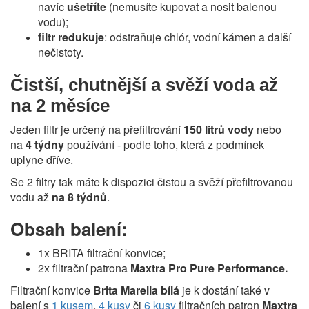
navíc
ušetříte
(nemusíte kupovat a nosit balenou
vodu);
filtr redukuje
: odstraňuje chlór, vodní kámen a další
nečistoty.
Čistší, chutnější a svěží voda až
na 2 měsíce
Jeden filtr je určený na přefiltrování
150 litrů vody
nebo
na
4 týdny
používání - podle toho, která z podmínek
uplyne dříve.
Se 2 filtry tak máte k dispozici čistou a svěží přefiltrovanou
vodu až
na 8 týdnů
.
Obsah balení:
1x BRITA filtrační konvice;
2x filtrační patrona
Maxtra Pro Pure Performance.
Filtrační konvice
Brita Marella bílá
je k dostání také v
balení s
1 kusem
,
4 kusy
či
6 kusy
filtračních patron
Maxtra