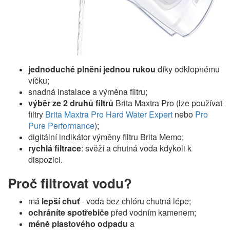
jednoduché plnění jednou rukou
díky odklopnému
víčku;
snadná instalace a výměna filtru;
výběr ze 2 druhů filtrů
Brita Maxtra Pro (lze používat
filtry
Brita Maxtra Pro Hard Water Expert
nebo
Pro
Pure Performance
);
digitální indikátor výměny filtru Brita Memo;
rychlá filtrace
: svěží a chutná voda kdykoli k
dispozici.
Proč filtrovat vodu?
má
lepší chuť
- voda bez chlóru chutná lépe;
ochráníte spotřebiče
před vodním kamenem;
méně plastového odpadu
a