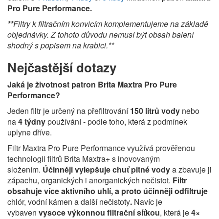
Pro Pure Performance
.
**Filtry k filtračním konvicím komplementujeme na základě
objednávky. Z tohoto důvodu nemusí být obsah balení
shodný s popisem na krabici.**
Nejčastější dotazy
Jaká je životnost patron Brita Maxtra Pro Pure
Performance?
Jeden filtr je určený na přefiltrování
150 litrů vody
nebo
na
4 týdny
používání - podle toho, která z podmínek
uplyne dříve.
Filtr Maxtra Pro Pure Performance využívá prověřenou
technologii filtrů Brita Maxtra+ s inovovaným
složením.
Účinněji vylepšuje chuť pitné vody
a zbavuje ji
zápachu, organických i anorganických nečistot.
Filtr
obsahuje více aktivního uhlí, a proto účinněji odfiltruje
chlór, vodní kámen a další nečistoty
.
Navíc je
vybaven
vysoce výkonnou filtrační síťkou
, která je
4×