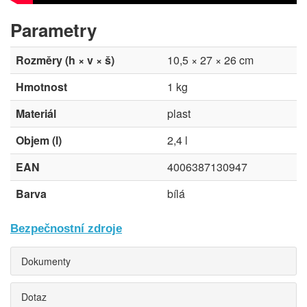
Parametry
Rozměry (h × v × š)
10,5 × 27 × 26 cm
Hmotnost
1 kg
Materiál
plast
Objem (l)
2,4 l
EAN
4006387130947
Barva
bílá
Bezpečnostní zdroje
Dokumenty
Dotaz