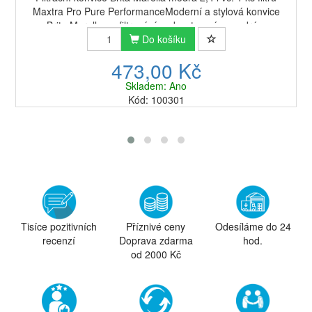
Maxtra Pro Pure PerformanceModerní a stylová konvice
Brita Marella na filtrování vody v tmavém modrém
provedení využívá vodní filtr Brita Ma...
Do košíku
473,00 Kč
Skladem: Ano
Kód: 100301
Tisíce pozitivních
Příznivé ceny
Odesíláme do 24
recenzí
Doprava zdarma
hod.
od 2000 Kč