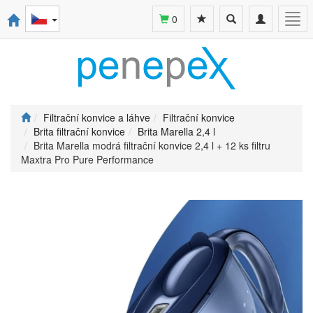
Toggle
Toggle
Togg
0
search
navigation
navi
Filtrační konvice a láhve
Filtrační konvice
Brita filtrační konvice
Brita Marella 2,4 l
Brita Marella modrá filtrační konvice 2,4 l + 12 ks filtru
Maxtra Pro Pure Performance