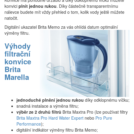
Konvice má pohodlné držadlo a díky odklopnému víčku můžete
konvici
plnit jednou rukou
. Díky částečně transparentnímu
nálevce budete mít vždy přehled o tom, kolik vody ještě můžete
natočit.
Digitální ukazatel Brita Memo za vás ohlídá datum optimální
výměny filtru.
Výhody
filtrační
konvice
Brita
Marella
jednoduché plnění jednou rukou
díky odklopnému víčku;
snadná instalace a výměna filtru;
výběr ze 2 druhů filtrů
Brita Maxtra Pro (lze používat filtry
Brita Maxtra Pro Hard Water Expert
nebo
Pro Pure
Performance
);
digitální indikátor výměny filtru Brita Memo;