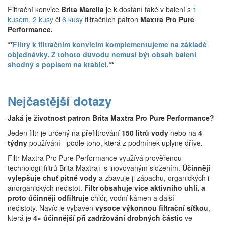
Filtrační konvice
Brita Marella
je k dostání také v balení s
1
kusem
,
2 kusy
či
6 kusy
filtračních patron
Maxtra Pro Pure
Performance
.
**
Filtry k filtračním konvicím komplementujeme na základě
objednávky. Z tohoto důvodu nemusí být obsah balení
shodný s popisem na krabici.
**
Nejčastější dotazy
Jaká je životnost patron Brita Maxtra Pro Pure Performance?
Jeden filtr je určený na přefiltrování
150 litrů vody
nebo na
4
týdny
používání - podle toho, která z podmínek uplyne dříve.
Filtr Maxtra Pro Pure Performance využívá prověřenou
technologii filtrů Brita Maxtra+ s inovovaným složením.
Účinněji
vylepšuje chuť pitné vody
a zbavuje ji zápachu, organických i
anorganických nečistot.
Filtr obsahuje více aktivního uhlí, a
proto účinněji odfiltruje
chlór, vodní kámen a další
nečistoty. Navíc je vybaven
vysoce výkonnou filtrační síťkou
,
která je
4× účinnější při zadržování drobných částic
ve