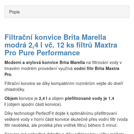
Popis
Filtrační konvice Brita Marella
modrá 2,4 l vč. 12 ks filtrů Maxtra
Pro Pure Performance
Moderní a stylová konvice Brita Marella
na filtrování vody v
tmavém modrém provedení využívá
vodní filtr Brita Maxtra
Pro
.
Filtrační konvice se díky kompaktním rozměrům vejde do dveří
chladničky.
Objem
konvice je
2,4 l
a objem
přefiltrované vody je 1,4
l
(objem spodní části konvice).
Díky technologii PerfectFit dojde k optimálnímu přefiltrovaní
veškeré vody v horní části konvice skutečně přes vodní filtr (voda
filtr neobtéká, ale protéká přes vnitřek filtru) během 5 minut.