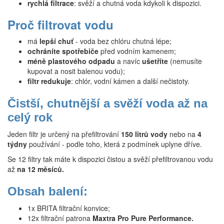
rychlá filtrace
: svěží a chutná voda kdykoli k dispozici.
Proč filtrovat vodu
má
lepší chuť
- voda bez chlóru chutná lépe;
ochráníte spotřebiče
před vodním kamenem;
méně plastového odpadu
a navíc
ušetříte
(nemusíte
kupovat a nosit balenou vodu);
filtr redukuje
: chlór, vodní kámen a další nečistoty.
Čistší, chutnější a svěží voda až na
celý rok
Jeden filtr je určený na přefiltrování
150 litrů vody
nebo na
4
týdny
používání - podle toho, která z podmínek uplyne dříve.
Se 12 filtry tak máte k dispozici čistou a svěží přefiltrovanou vodu
až
na 12 měsíců.
Obsah balení:
1x BRITA filtrační konvice;
12x filtrační patrona
Maxtra Pro Pure Performance.