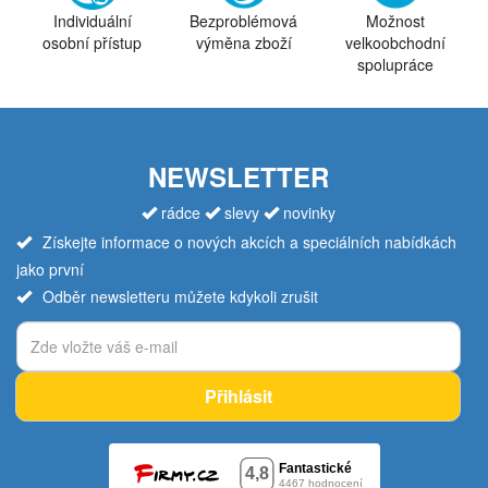
Individuální
Bezproblémová
Možnost
osobní přístup
výměna zboží
velkoobchodní
spolupráce
NEWSLETTER
rádce
slevy
novinky
Získejte informace o nových akcích a speciálních nabídkách
jako první
Odběr newsletteru můžete kdykoli zrušit
Přihlásit