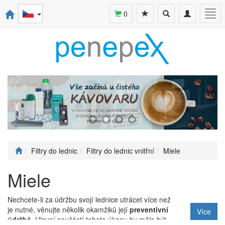
Toggle
Toggle
Togg
0
search
navigation
navi
Filtry do lednic
Filtry do lednic vnitřní
Miele
Miele
Nechcete-li za údržbu svojí lednice utrácet více než
je nutné, věnujte několik okamžiků její
preventivní
Více
údržbě
. Hlavní součástí tohoto úkonu by měla být