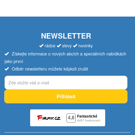
NEWSLETTER
rádce
slevy
novinky
Získejte informace o nových akcích a speciálních nabídkách
jako první
Odběr newsletteru můžete kdykoli zrušit
Přihlásit