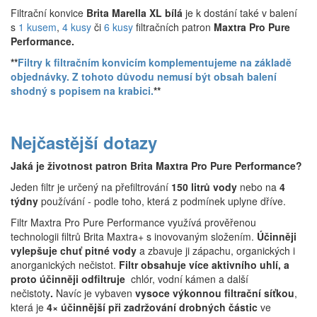
Filtrační konvice
Brita Marella XL bílá
je k dostání také v balení
s
1 kusem
,
4 kusy
či
6 kusy
filtračních patron
Maxtra
Pro Pure
Performance
.
**
Filtry k filtračním konvicím komplementujeme na základě
objednávky. Z tohoto důvodu nemusí být obsah balení
shodný s popisem na krabici.
**
Nejčastější dotazy
Jaká je životnost patron Brita Maxtra Pro Pure Performance?
Jeden filtr je určený na přefiltrování
150 litrů vody
nebo na
4
týdny
používání - podle toho, která z podmínek uplyne dříve.
Filtr Maxtra Pro Pure Performance využívá prověřenou
technologii filtrů Brita Maxtra+ s inovovaným složením.
Účinněji
vylepšuje chuť pitné vody
a zbavuje ji zápachu, organických i
anorganických nečistot.
Filtr obsahuje více aktivního uhlí, a
proto účinněji odfiltruje
chlór, vodní kámen a další
nečistoty
.
Navíc je vybaven
vysoce výkonnou filtrační síťkou
,
která je
4× účinnější při zadržování drobných částic
ve