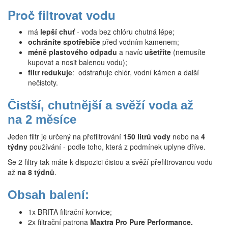
Proč filtrovat vodu
má
lepší chuť
- voda bez chlóru chutná lépe;
ochráníte spotřebiče
před vodním kamenem;
méně plastového odpadu
a navíc
ušetříte
(nemusíte
kupovat a nosit balenou vodu);
filtr redukuje
: odstraňuje chlór, vodní kámen a další
nečistoty.
Čistší, chutnější a svěží voda až
na 2 měsíce
Jeden filtr je určený na přefiltrování
150 litrů vody
nebo na
4
týdny
používání - podle toho, která z podmínek uplyne dříve.
Se 2 filtry tak máte k dispozici čistou a svěží přefiltrovanou vodu
až
na 8 týdnů
.
Obsah balení:
1x BRITA filtrační konvice;
2x filtrační patrona
Maxtra Pro Pure Performance.