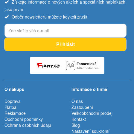
Získejte informace o nových akcích a speciálních nabídkách
jako první
Odběr newsletteru můžete kdykoli zrušit
Přihlásit
O nákupu
Informace o firmě
Doprava
O nás
Platba
Zastoupení
Reklamace
Velkoobchodní prodej
Obchodní podmínky
Kontakt
Ochrana osobních údajů
Blog
Nastavení soukromí