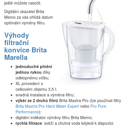
ještě můžete natočit.
Digitální ukazatel Brita
Memo za vás ohlídá datum
optimální výměny filtru.
Výhody
filtrační
konvice Brita
Marella
jednoduché plnění
jednou rukou
díky
odklopnému víčku;
XL provedení o
celkovém objemu 3,5 l;
snadná instalace a výměna filtru;
výběr ze 2 druhů filtrů
Brita Maxtra Pro (lze používat filtry
Brita Maxtra Pro Hard Water Expert
nebo
Pro Pure
Performance
);
digitální indikátor výměny filtru Brita Memo;
rychlá filtrace
: svěží a chutná voda kdykoli k dispozici.