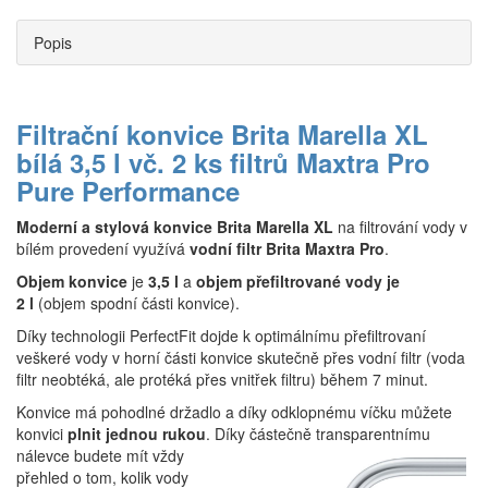
Popis
Filtrační konvice Brita Marella XL
bílá 3,5 l vč. 2 ks filtrů Maxtra Pro
Pure Performance
Moderní a stylová konvice Brita Marella XL
na filtrování vody v
bílém provedení využívá
vodní filtr Brita Maxtra Pro
.
Objem
konvice
je
3,5 l
a
objem přefiltrované vody je
2 l
(objem spodní části konvice).
Díky technologii PerfectFit dojde k optimálnímu přefiltrovaní
veškeré vody v horní části konvice skutečně přes vodní filtr (voda
filtr neobtéká, ale protéká přes vnitřek filtru) během 7 minut.
Konvice má pohodlné držadlo a díky odklopnému víčku můžete
konvici
plnit jednou rukou
. Díky částečně transpar
entnímu
nálevce budete mít vždy
přehled o tom, kolik vody