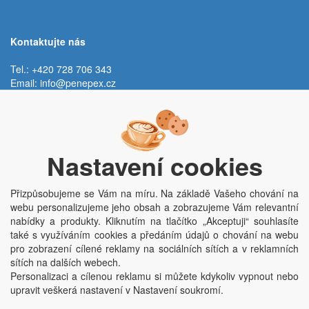
Kontaktujte nás
Tel.: +420 728 706 343
Email:
info@penepex.cz
Po - Pá:
9:00 - 15:00 hod.
Trávník 2076, 686 03 Staré Město
Nastavení cookies
Přizpůsobujeme se Vám na míru. Na základě Vašeho chování na
webu personalizujeme jeho obsah a zobrazujeme Vám relevantní
nabídky a produkty. Kliknutím na tlačítko „Akceptuji“ souhlasíte
také s využíváním cookies a předáním údajů o chování na webu
pro zobrazení cílené reklamy na sociálních sítích a v reklamních
Copyright © Penepex s.r.o. 2025, powered by
ABRA E-shop
sítích na dalších webech.
Penepex s.r.o., Za Špicí 1798, 686 03 Staré Město; IČO: 03220923; DIČ:
Personalizaci a cílenou reklamu si můžete kdykoliv vypnout nebo
CZ03220923; zápis do obchodního rejstříku dne 22. 7. 2014, krajský soud v
upravit veškerá nastavení v Nastavení soukromí.
Brně oddíl C, vložka 84002