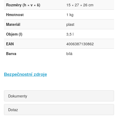
Rozměry (h × v × š)
15 × 27 × 26 cm
Hmotnost
1 kg
Materiál
plast
Objem (l)
3,5 l
EAN
4006387130862
Barva
bílá
Bezpečnostní zdroje
Dokumenty
Dotaz