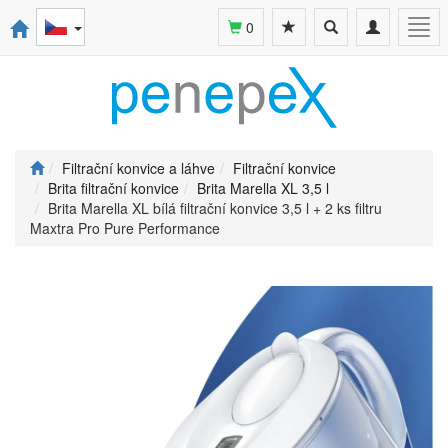
Toggle
Toggle
Togg
0
search
navigation
navi
Filtrační konvice a láhve
Filtrační konvice
Brita filtrační konvice
Brita Marella XL 3,5 l
Brita Marella XL bílá filtrační konvice 3,5 l + 2 ks filtru
Maxtra Pro Pure Performance