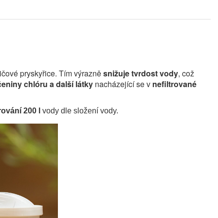
ničové pryskyřice. Tím výrazně
snižuje tvrdost vody
, což
eniny chlóru a další látky
nacházející se v
nefiltrované
trování 200 l
vody dle složení vody.