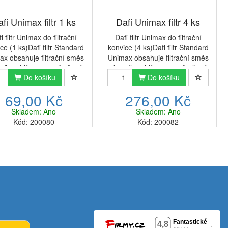
fi Unimax filtr 1 ks
Dafi Unimax filtr 4 ks
i filtr Unimax do filtrační
Dafi filtr Unimax do filtrační
ce (1 ks)Dafi filtr Standard
konvice (4 ks)Dafi filtr Standard
ax obsahuje filtrační směs
Unimax obsahuje filtrační směs
vního uhlí a iontoměničové
aktivního uhlí a iontoměničové
Do košíku
Do košíku
yřice. Tím výrazně snižuje
pryskyřice. Tím výrazně snižuje
st vody, což vede k lepšímu
tvrdost vody, což vede k lepšímu
69,00 Kč
276,00 Kč
chodu va...
chodu va...
Skladem: Ano
Skladem: Ano
Kód: 200080
Kód: 200082