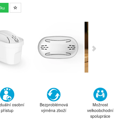
íku
iduální osobní
Bezproblémová
Možnost
přístup
výměna zboží
velkoobchodní
spolupráce