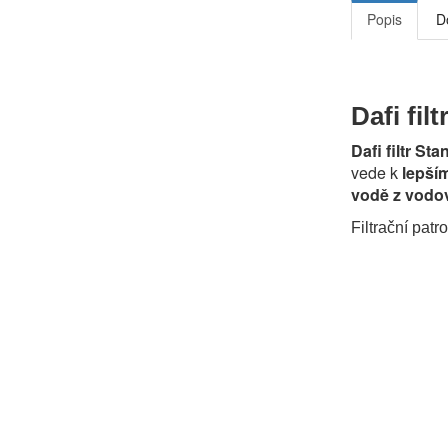
Popis
D
Dafi fil
Dafi filtr S
vede k
lepší
vodě z vodo
Filtrační pat