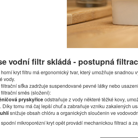
e vodní filtr skládá - postupná filtra
- horní kryt filtru má ergonomický tvar, který umožňuje snadnou v
né vody.
- filtrační síťka zadržuje suspendované pevné látky nebo usazen
- filtrační směs (složení):
ěničová pryskyřice
odstraňuje z vody některé těžké kovy, um
 Díky tomu má čaj lepší chuť a zabraňuje vzniku zakalených us
 uhlí
snižuje obsah chlóru a organických sloučenin ve vodovodn
- spodní mikroporézní kryt opět provádí mechanickou filtraci a zaj