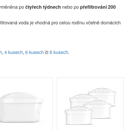
 vyměněna po
čtyřech týdnech
nebo po
přefiltrování 200
iltrovaná voda je vhodná pro celou rodinu včetně domácích
h
,
4 kusech
,
6 kusech
či
8 kusech
.