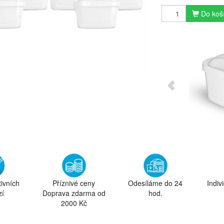
Do koš
tivních
Příznivé ceny
Odesíláme do 24
Indiv
zí
Doprava zdarma od
hod.
2000 Kč