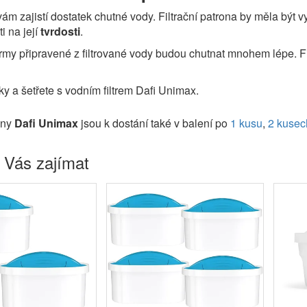
ám zajistí dostatek chutné vody. Filtrační patrona by měla být
ti na její
tvrdosti
.
my připravené z filtrované vody budou chutnat mnohem lépe. F
ky a šetřete s vodním filtrem Dafi Unimax.
rony
Dafi Unimax
jsou k dostání také v balení po
1 kusu
,
2 kusec
 Vás zajímat