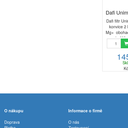
Dafi Unim
Dafi filtr U
konvice 2 
Mg+ obohacu
o hořčík.
tvořena 
iontoměničo
14
se výr
Sk
Kó
O nákupu
Informace o firmě
Doprava
O nás
Platba
Zastoupení