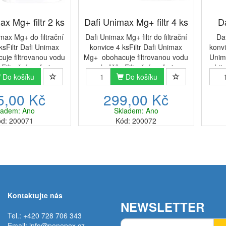
ax Mg+ filtr 2 ks
Dafi Unimax Mg+ filtr 4 ks
Da
nimax Mg+ do filtrační
Dafi Unimax Mg+ filtr do filtrační
Daf
ksFiltr Dafi Unimax
konvice 4 ksFiltr Dafi Unimax
konvi
je filtrovanou vodu
Mg+ obohacuje filtrovanou vodu
Unim
 Filtrační směs je
o hořčík. Filtrační směs je
akti
Do košíku
Do košíku
aktivním uhlím a
tvořena aktivním uhlím a
prysk
vou pryskyřicí. Tím
iontoměničovou pryskyřicí. Tím
tvrdo
5,00 Kč
299,00 Kč
azně snižuje ...
se výrazně snižuje ...
ladem: Ano
Skladem: Ano
d: 200071
Kód: 200072
Kontaktujte nás
NEWSLETTER
Tel.: +420 728 706 343
Email:
info@penepex.cz