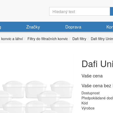
g
Značky
Doprava
Kon
o konvic a láhví
Filtry do filtračních konvic
Dafi filtry
Dafi filtry Un
Dafi Uni
Vaše cena
Vaše cena bez
Dostupnost
Předpokládané dod
Kód
Výrobce