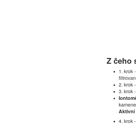
Z čeho s
1. krok 
filtrova
2. krok 
3. krok 
Iontom
kamene.
Aktivní
4. krok 