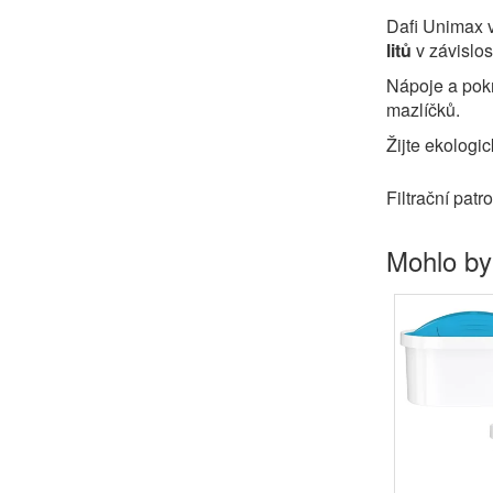
Dafi Unimax v
litů
v závislos
Nápoje a pokr
mazlíčků.
Žijte ekologic
Filtrační pat
Mohlo by