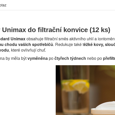
otaz
tr Unimax do filtrační konvice (12 ks)
tandard Unimax
obsahuje filtrační směs aktivního uhlí a iontomě
mu chodu vašich spotřebičů
. Redukuje také t
ěžké kovy, slouč
vodu
, které ovlivňují chuť.
rona by měla být
vyměněna
po
čtyřech týdnech
nebo po
přefil