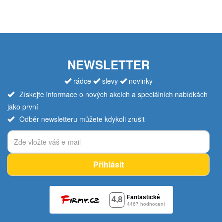
NEWSLETTER
rádce
slevy
novinky
Získejte informace o nových akcích a speciálních nabídkách
jako první
Odběr newsletteru můžete kdykoli zrušit
Přihlásit