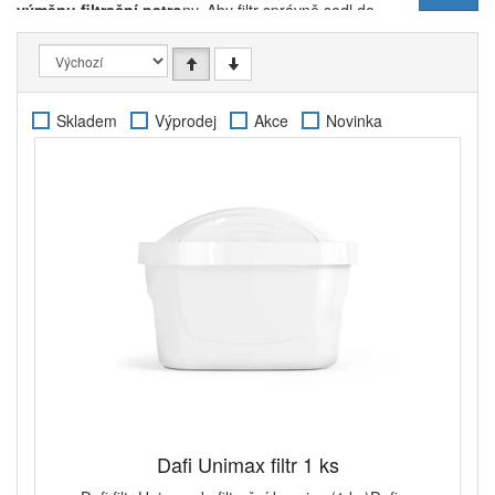
výměnu filtrační patro
ny. Aby filtr správně sedl do
tvaru konvice a voda nemohla protékat mimo, je
potřeba vybírat
originální filtrační patronu
s tvarem
vyhovujícím konkrétnímu modelu konvice. Právě
z tohoto důvodu vám pro
filtrační konvice Dafi
Skladem
Výprodej
Akce
Novinka
Unimax nabízíme originální Unimax filtry, které si
poradí s širokou škálou kontaminantů, jako například
vodním kamenem, chlorovou pachutí, pesticidy,
těžkými kovy
i ostatním zbytky po dezinfekci vody.
Výsledkem bude dokonale čistá voda s chutí
pramenité vody z lesního potůčku, která nebude
žádnou ze svých složek ničit lidské zdraví.
Filtrační patrony Dafi Unimax si můžete pořídit
v různém množství. V našem sortimentu najdete i
pouhý jediný kus
, který lze využít na otestování
účinnosti filtru, nebo si můžete vybrat
cenově
zvýhodněnou sadu 12 ks
, která vám při dodržování
doporučeného intervalu výměny okolo 1 měsíce,
vystačí na celý jeden rok
. Interval pro výměnu filtru
samozřejmě není striktně dán. Velice záleží na
Dafi Unimax filtr 1 ks
intenzitě používání vaší filtrační konvice a také na
tom, jak tvrdá voda vám doma z kohoutku teče.