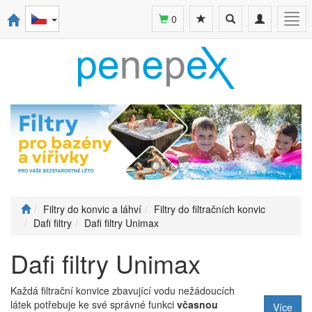
Toggle
Toggle
Togg
0
search
navigation
navi
Filtry do konvic a láhví
Filtry do filtračních konvic
Dafi filtry
Dafi filtry Unimax
Dafi filtry Unimax
Každá filtrační konvice zbavující vodu nežádoucích
látek potřebuje ke své správné funkci
včasnou
Více