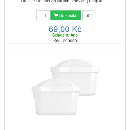
Dafi filtr Unimax do filtrační konvice (1 ks)Dafi ...
Tvrdší voda
samozřejmě
zkracuje cyklus výměny
filtru
, který se rychleji zanáší. Používání konvice
s nefunkčním filtrem je prakticky stejné jako kdybyste
Do košíku
používali konvici bez filtru.
69,00 Kč
A pokud chcete nejen čistou vodu, ale také doplnit
Skladem: Ano
svůj pitný režim a tělo o cenný
hořčík
, vyzkoušejte
Kód: 200080
speciální filtry
Dafi Unimax Mg+
. Tyto patrony
fungují na stejném principu jako klasické Unimax, ale
navíc obohacují vodu o minerály, které podporují
správnou funkci svalů, nervové soustavy a celkovou
tělesnou vitalitu. Objednat můžete také
praktické
balení 5 kusů Dafi Unimax Mg+
nebo
dokonce výhodnou
sadu 12 kusů Dafi Unimax Mg+
,
která vám vydrží na celý rok.
Filtrační patronu Dafi Unimax je možné
použít i
v celé řadě dalších filtračních konvic
nejen
značku Dafi. Své uplatnění najde i v některých typech
konvic značek
Aquaphor
,
Filter Logic
, Bosch, Laica
nebo
Brita
. Nebudete-li si jisti kompatibilitou filtrační
patrony s vaší konvicí,
kontaktujte nás
. Velice rádi
vám s výběrem pomůžeme.