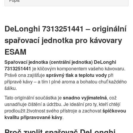
Popis
DeLonghi 7313251441 – originální
spařovací jednotka pro kávovary
ESAM
Spařovací jednotka (centrální jednotka) DeLonghi
7313251441
je klíčovým komponentem vašeho kávovaru.
Právě ona zajišťuje
správný tlak a teplotu vody
při
přípravě kávy – a tím i plné aroma a bohatou chuť každého
šálku.
Tato originální součástka je
snadno vyjímatelná
, což
usnadňuje čištění a údržbu. Je ideální pro ty, kteří chtějí
prodloužit životnost svého přístroje a zachovat
špičkovou
kvalitu připravované kávy
.
Proč zvolit spařovač DeLonghi