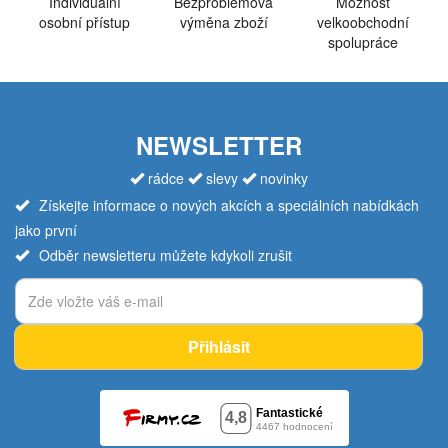
Individuální
Bezproblémová
Možnost
osobní přístup
výměna zboží
velkoobchodní
spolupráce
NEWSLETTER
rádce
slevy
novinky
Získejte informace o nových akcích a speciálních nabídkách
jako první
Odběr newsletteru můžete kdykoli zrušit
Přihlásit