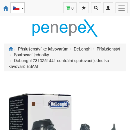
Toggle
Toggle
Togg
0
search
navigation
navi
Příslušenství ke kávovarům
DeLonghi
Příslušenství
Spařovací jednotky
DeLonghi 7313251441 centrální spařovací jednotka
kávovarů ESAM