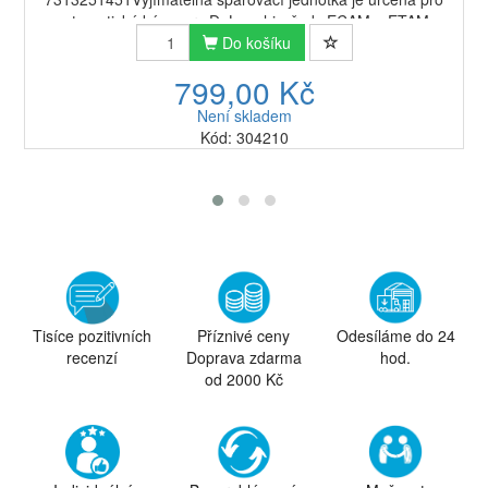
automatické kávovary DeLonghi z řady ECAM a ETAM.
Jedná se o základní prvek kávovaru, který je zodpovědný ...
Do košíku
799,00 Kč
Není skladem
Kód: 304210
Tisíce pozitivních
Příznivé ceny
Odesíláme do 24
recenzí
Doprava zdarma
hod.
od 2000 Kč