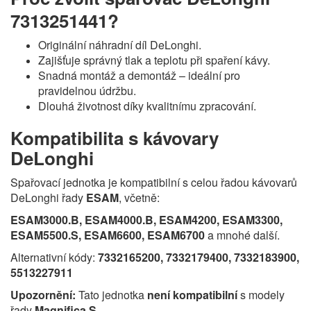
7313251441?
Originální náhradní díl DeLonghi.
Zajišťuje správný tlak a teplotu při spaření kávy.
Snadná montáž a demontáž – ideální pro
pravidelnou údržbu.
Dlouhá životnost díky kvalitnímu zpracování.
Kompatibilita s kávovary
DeLonghi
Spařovací jednotka je kompatibilní s celou řadou kávovarů
DeLonghi řady
ESAM
, včetně:
ESAM3000.B, ESAM4000.B, ESAM4200, ESAM3300,
ESAM5500.S, ESAM6600, ESAM6700
a mnohé další.
Alternativní kódy:
7332165200, 7332179400, 7332183900,
5513227911
Upozornění:
Tato jednotka
není kompatibilní
s modely
řady
Magnifica S
.