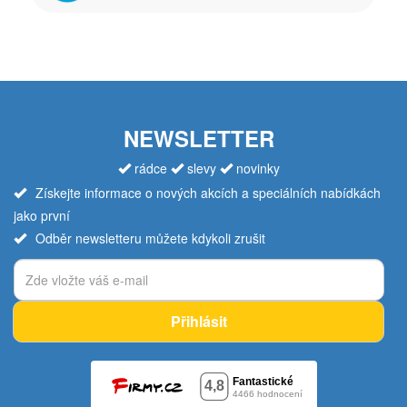
NEWSLETTER
rádce
slevy
novinky
Získejte informace o nových akcích a speciálních nabídkách
jako první
Odběr newsletteru můžete kdykoli zrušit
Přihlásit