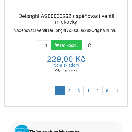
Delonghi AS00006262 napěňovací ventil
mlékovky
Napěňovací ventil DeLonghi AS00006262Originální ná...
Do košíku
229,00 Kč
Není skladem
Kód: 304254
1
2
3
4
5
6
Tisíce pozitivních recenzí