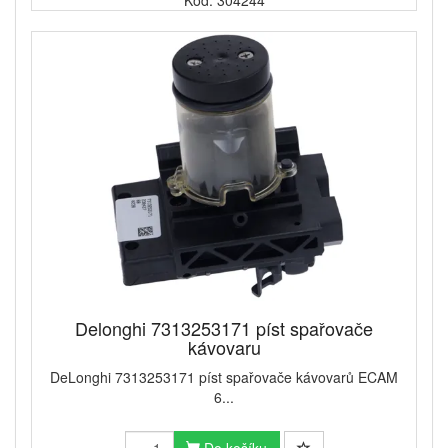
Delonghi 7313253171 píst spařovače
kávovaru
DeLonghi 7313253171 píst spařovače kávovarů ECAM
6...
Do košíku