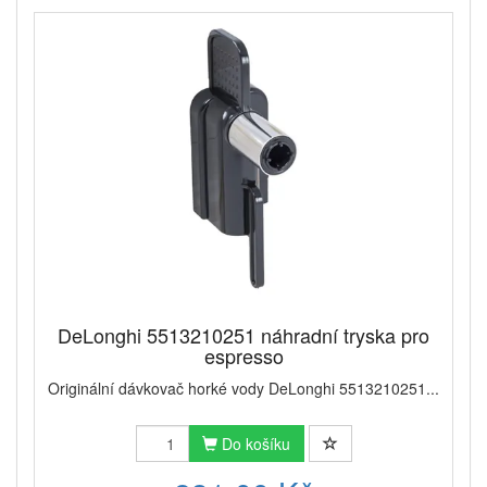
DeLonghi 5513210251 náhradní tryska pro
espresso
Originální dávkovač horké vody DeLonghi 5513210251...
Do košíku