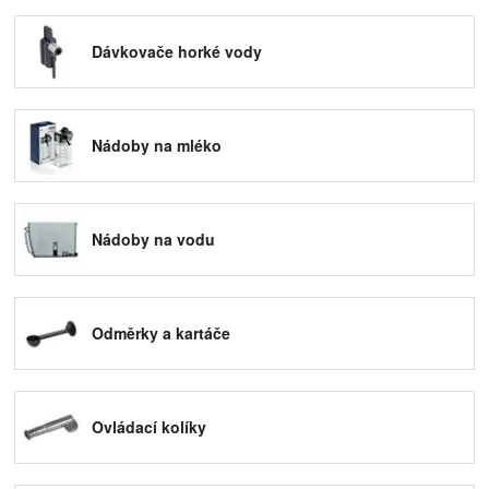
všechny kávovary od této společnosti. Naleznete v ní
vše, co je pro servis vašeho kávovaru potřeba. Mezi
Dávkovače horké vody
jinými například:
dávkovače horké vody
nádoby na mléko
nádoby na použitou kávu
Nádoby na mléko
nádoby na vodu
odkapávací misky
odměrky a kartáče
ovládací kolíky
páky pro kávovary
Nádoby na vodu
podložky pod tamper
silikonová maziva
sítka do kávovaru
termohrnky na kávu
Odměrky a kartáče
testery tvrdosti vody
trubičky na mléko
skleněné konvičky
Ovládací kolíky
Většina náhradních dílů a příslušenství v naší
nabídce je určena
k přímé výměně svépomocí
.