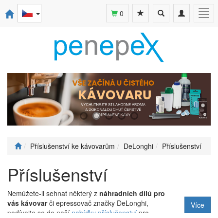
Toggle
Toggle
Togg
0
search
navigation
navi
Příslušenství ke kávovarům
DeLonghi
Příslušenství
Příslušenství
Nemůžete-li sehnat některý z
náhradních dílů pro
vás kávovar
či epressovač značky DeLonghi,
Více
podívejte se do naší
nabídky příslušenství
pro