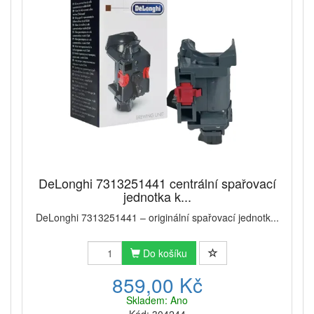
DeLonghi 7313251441 centrální spařovací
jednotka k...
DeLonghi 7313251441 – originální spařovací jednotk...
Do košíku
859,00 Kč
Skladem: Ano
Kód: 304244