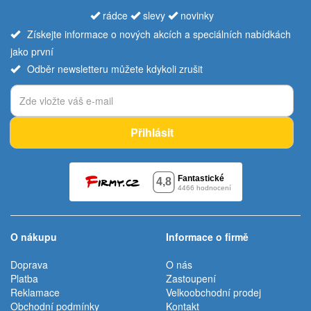
rádce
slevy
novinky
Získejte informace o nových akcích a speciálních nabídkách
jako první
Odběr newsletteru můžete kdykoli zrušit
Přihlásit
O nákupu
Informace o firmě
Doprava
O nás
Platba
Zastoupení
Reklamace
Velkoobchodní prodej
Obchodní podmínky
Kontakt