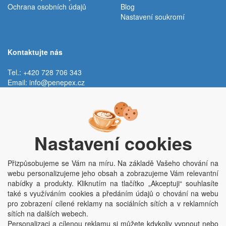
Ochrana osobních údajů
Blog
Nastavení soukromí
Kontaktujte nás
Tel.: +420 728 706 343
Email:
info@penepex.cz
Po - Pá:
9:00 - 15:00 hod.
Trávník 2076, 686 03 Staré Město
Nastavení cookies
Přizpůsobujeme se Vám na míru. Na základě Vašeho chování na
webu personalizujeme jeho obsah a zobrazujeme Vám relevantní
nabídky a produkty. Kliknutím na tlačítko „Akceptuji“ souhlasíte
také s využíváním cookies a předáním údajů o chování na webu
pro zobrazení cílené reklamy na sociálních sítích a v reklamních
Copyright © Penepex s.r.o. 2025, powered by
ABRA E-shop
sítích na dalších webech.
Penepex s.r.o., Za Špicí 1798, 686 03 Staré Město; IČO: 03220923; DIČ:
Personalizaci a cílenou reklamu si můžete kdykoliv vypnout nebo