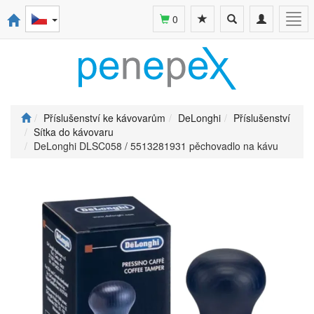
Toggle
Toggle
Togg
0
search
navigation
navi
Příslušenství ke kávovarům
DeLonghi
Příslušenství
Sítka do kávovaru
DeLonghi DLSC058 / 5513281931 pěchovadlo na kávu