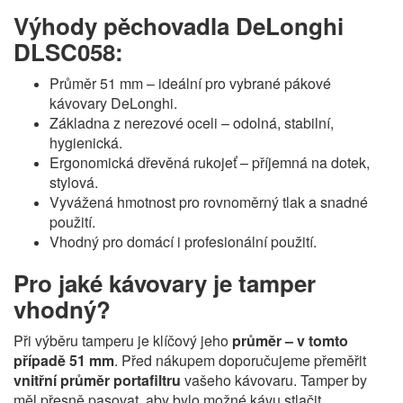
Výhody pěchovadla DeLonghi
DLSC058:
Průměr 51 mm – ideální pro vybrané pákové
kávovary DeLonghi.
Základna z nerezové oceli – odolná, stabilní,
hygienická.
Ergonomická dřevěná rukojeť – příjemná na dotek,
stylová.
Vyvážená hmotnost pro rovnoměrný tlak a snadné
použití.
Vhodný pro domácí i profesionální použití.
Pro jaké kávovary je tamper
vhodný?
Při výběru tamperu je klíčový jeho
průměr – v tomto
případě 51 mm
. Před nákupem doporučujeme přeměřit
vnitřní průměr portafiltru
vašeho kávovaru. Tamper by
měl přesně pasovat, aby bylo možné kávu stlačit