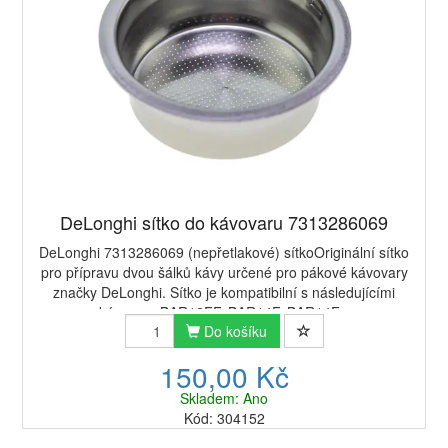
DeLonghi sítko do kávovaru 7313286069
DeLonghi 7313286069 (nepřetlakové) sítkoOriginální sítko
pro přípravu dvou šálků kávy určené pro pákové kávovary
značky DeLonghi. Sítko je kompatibilní s následujícími
kávovary:BAR12FF, BAR14F, BAR14F...
Do košíku
150,00 Kč
Skladem: Ano
Kód: 304152