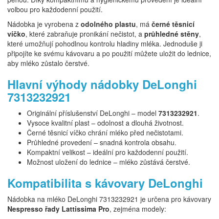
volbou pro každodenní použití.
Nádobka je vyrobena z
odolného plastu
, má
černé těsnicí
víčko
, které zabraňuje pronikání nečistot, a
průhledné stěny
,
které umožňují pohodlnou kontrolu hladiny mléka. Jednoduše ji
připojíte ke svému kávovaru a po použití můžete uložit do lednice,
aby mléko zůstalo čerstvé.
Hlavní výhody nádobky DeLonghi
7313232921
Originální příslušenství DeLonghi – model
7313232921
.
Vysoce kvalitní plast – odolnost a dlouhá životnost.
Černé těsnicí víčko chrání mléko před nečistotami.
Průhledné provedení – snadná kontrola obsahu.
Kompaktní velikost – ideální pro každodenní použití.
Možnost uložení do lednice – mléko zůstává čerstvé.
Kompatibilita s kávovary DeLonghi
Nádobka na mléko DeLonghi 7313232921 je určena pro kávovary
Nespresso řady Lattissima Pro
, zejména modely: