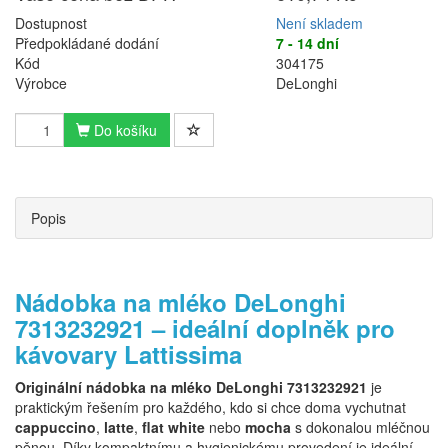
Dostupnost
Není skladem
Předpokládané dodání
7 - 14 dní
Kód
304175
Výrobce
DeLonghi
Do košíku
Popis
Nádobka na mléko DeLonghi
7313232921 – ideální doplněk pro
kávovary Lattissima
Originální nádobka na mléko DeLonghi 7313232921
je
praktickým řešením pro každého, kdo si chce doma vychutnat
cappuccino
,
latte
,
flat white
nebo
mocha
s dokonalou mléčnou
pěnou. Díky kompaktnímu a hygienickému provedení je ideální