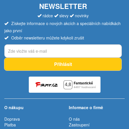
NEWSLETTER
rádce
slevy
novinky
Získejte informace o nových akcích a speciálních nabídkách
jako první
Odběr newsletteru můžete kdykoli zrušit
Přihlásit
O nákupu
Informace o firmě
Doprava
O nás
Platba
Zastoupení