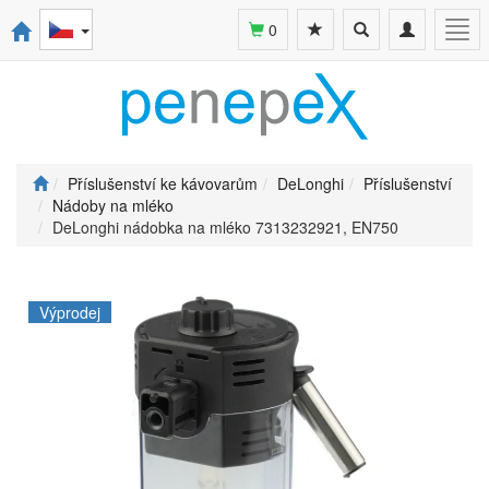
Toggle
Toggle
Togg
0
search
navigation
navi
Příslušenství ke kávovarům
DeLonghi
Příslušenství
Nádoby na mléko
DeLonghi nádobka na mléko 7313232921, EN750
Výprodej