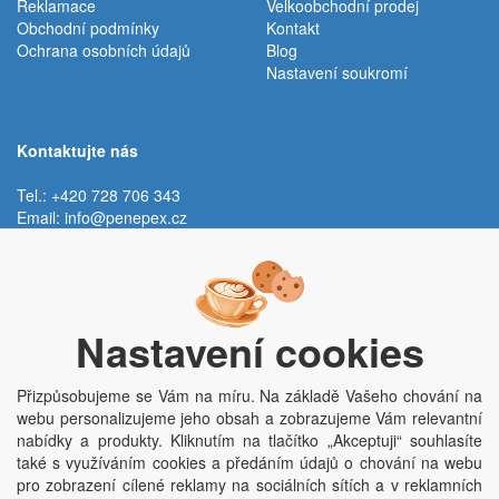
Reklamace
Velkoobchodní prodej
Obchodní podmínky
Kontakt
Ochrana osobních údajů
Blog
Nastavení soukromí
Kontaktujte nás
Tel.: +420 728 706 343
Email:
info@penepex.cz
Po - Pá:
9:00 - 15:00 hod.
Trávník 2076, 686 03 Staré Město
Nastavení cookies
Přizpůsobujeme se Vám na míru. Na základě Vašeho chování na
webu personalizujeme jeho obsah a zobrazujeme Vám relevantní
nabídky a produkty. Kliknutím na tlačítko „Akceptuji“ souhlasíte
také s využíváním cookies a předáním údajů o chování na webu
pro zobrazení cílené reklamy na sociálních sítích a v reklamních
Copyright © Penepex s.r.o. 2025, powered by
ABRA E-shop