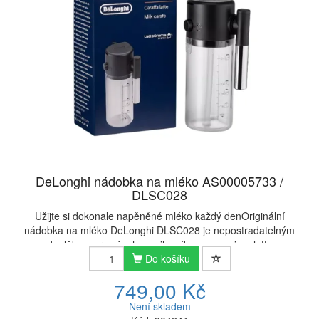
DeLonghi nádobka na mléko AS00005733 /
DLSC028
Užijte si dokonale napěněné mléko každý denOriginální
nádobka na mléko DeLonghi DLSC028 je nepostradatelným
doplňkem pro všechny milovníky cappuccina, latte
macchiata nebo flat white.Díky automatickém...
Do košíku
749,00 Kč
Není skladem