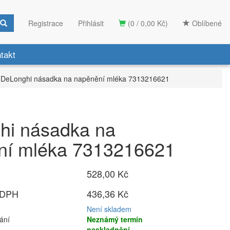
Registrace
Přihlásit
(0 / 0,00 Kč)
Oblíbené
takt
DeLonghi násadka na napěnění mléka 7313216621
hi násadka na
ní mléka 7313216621
528,00 Kč
 DPH
436,36 Kč
Není skladem
ání
Neznámý termín
naskladnění