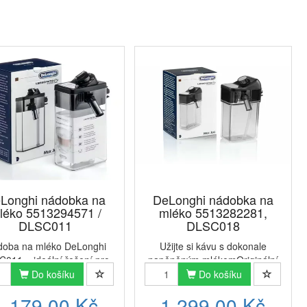
Longhi nádobka na
DeLonghi nádobka na
léko 5513294571 /
mléko 5513282281,
DLSC011
DLSC018
oba na mléko DeLonghi
Užijte si kávu s dokonale
011 – ideální řešení pro
napěněným mlékemOriginální
níky mléčné kávyOriginální
mléčná konvice DeLonghi
Do košíku
Do košíku
doba na mléko DeLonghi
DLSC018 (kód 5513282281) je
1 179,00 Kč
1 299,00 Kč
011 (kód 5513294571) je
navržena pro všechny milovníky