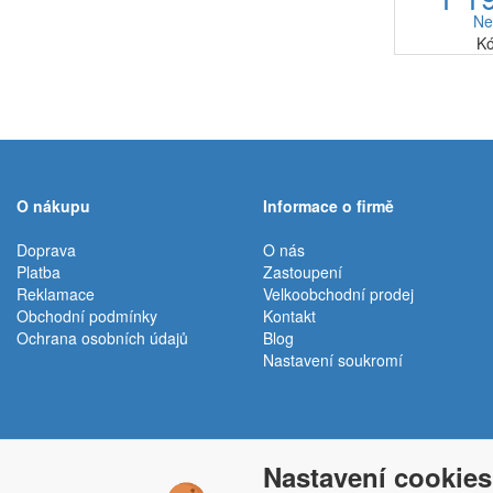
cappuccin
Ne
nebo 
Kó
aut
O nákupu
Informace o firmě
Doprava
O nás
Platba
Zastoupení
Reklamace
Velkoobchodní prodej
Obchodní podmínky
Kontakt
Ochrana osobních údajů
Blog
Nastavení soukromí
Nastavení cookies