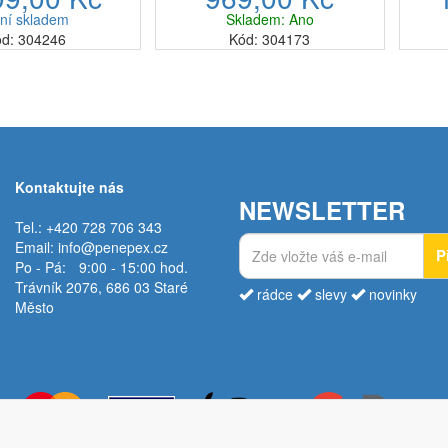
a, latte macchiata
nepostradatelným doplňkem pro
prak
ní skladem
Skladem: Ano
flat white.Díky
všechny milovníky cappuccina,
p
d: 304246
Kód: 304173
omatickém...
...
Kontaktujte nás
NEWSLETTER
Tel.: +420 728 706 343
Email:
info@penepex.cz
P
Po - Pá:
9:00 - 15:00 hod.
Trávník 2076, 686 03 Staré
rádce
slevy
novinky
Město