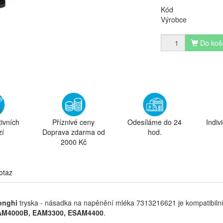
Kód
Výrobce
Do koš
tivních
Příznivé ceny
Odesíláme do 24
Indiv
zí
Doprava zdarma od
hod.
2000 Kč
otaz
onghi
tryska - násadka na napěnění mléka 7313216621 je kompatibiln
AM4000B, EAM3300, ESAM4400
.