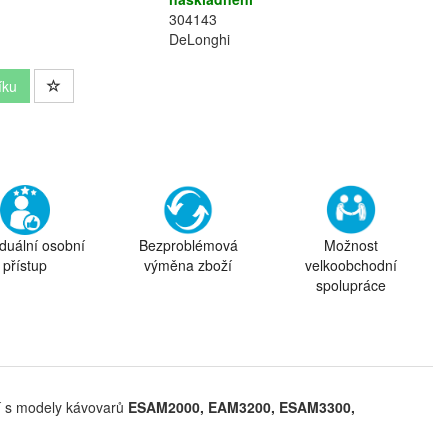
304143
DeLonghi
íku
iduální osobní
Bezproblémová
Možnost
přístup
výměna zboží
velkoobchodní
spolupráce
í s modely kávovarů
ESAM2000, EAM3200, ESAM3300,