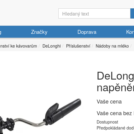
g
Značky
Doprava
Kon
enství ke kávovarům
DeLonghi
Příslušenství
Nádoby na mléko
DeLong
napěně
Vaše cena
Vaše cena bez
Dostupnost
Předpokládané dod