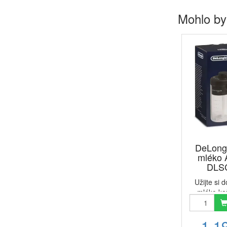
Mohlo by
DeLong
mléko 
DLSC
Užijte si
mléko ka
nádobka n
DLSC033 j
1 1
doplňkem pr