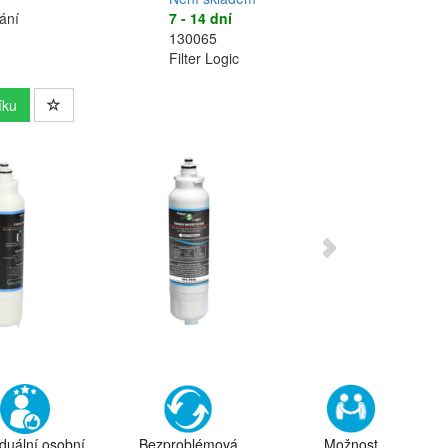
ání
7 - 14 dní
130065
Filter Logic
íku
iduální osobní
Bezproblémová
Možnost