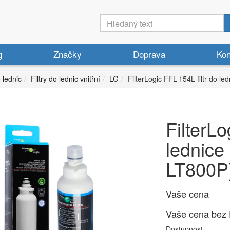
g
Značky
Doprava
Kon
o lednic
Filtry do lednic vnitřní
LG
FilterLogic FFL-154L filtr do l
FilterLo
lednice
LT800P
Vaše cena
Vaše cena bez
Dostupnost