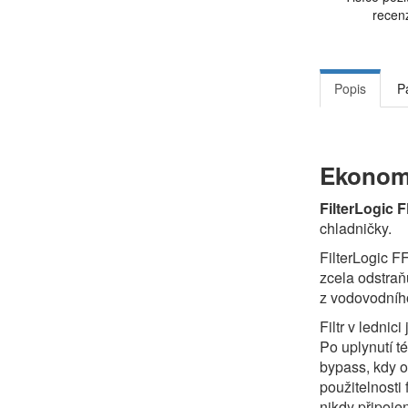
recen
Popis
P
Ekonomi
FilterLogic 
chladničky.
FilterLogic F
zcela odstraň
z vodovodního
Filtr v lednic
Po uplynutí t
bypass, kdy o
použitelnosti 
nikdy připojen