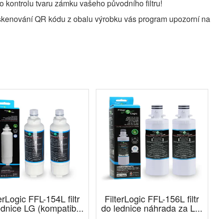
o kontrolu tvaru zámku vašeho původního filtru!
naskenování QR kódu z obalu výrobku vás program upozorní na
erLogic FFL-154L filtr
FilterLogic FFL-156L filtr
ednice LG (kompatib...
do lednice náhrada za L...