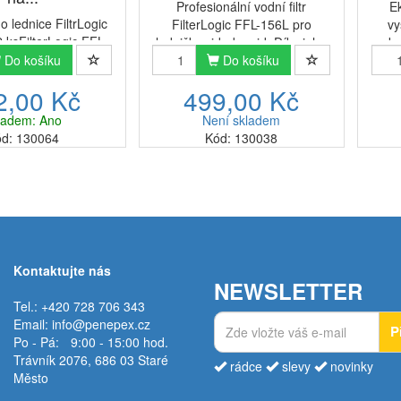
Profesionální vodní filtr
E
do lednice FiltrLogic
FilterLogic FFL-156L pro
vy
 ksFilterLogic FFL-
ledničky side-by-sideDíky jeho
ks
náhradní filtr pro
Do košíku
použití si vychutnáte čerstvou,
Do košíku
náhrad
čky Side by Side
filtrovanou vodu a průzračné
by 
2,00 Kč
499,00 Kč
typ) za LG LT500P /
kostky ledu. FilterLogic FFL-
LT80
01 / 5231JA2002A
156L dodává čistou a průzrač...
vod
ladem: Ano
Není skladem
ní filtr do chladni...
d: 130064
Kód: 130038
Kontaktujte nás
NEWSLETTER
Tel.: +420 728 706 343
Email:
info@penepex.cz
P
Po - Pá:
9:00 - 15:00 hod.
Trávník 2076, 686 03 Staré
rádce
slevy
novinky
Město