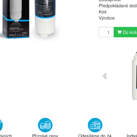
Předpokládané dod
Kód
Výrobce
Do koš
tivních
Příznivé ceny
Odesíláme do 24
Indiv