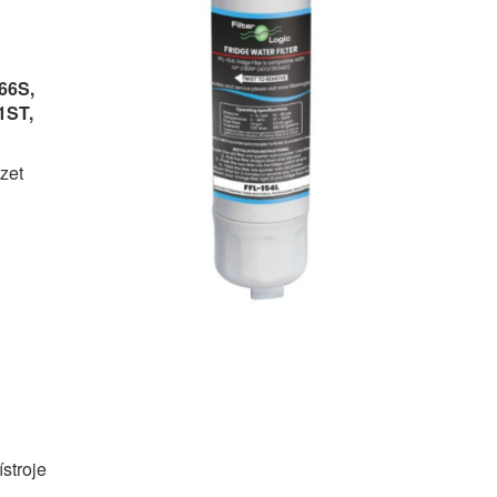
66S,
1ST,
zet
stroje