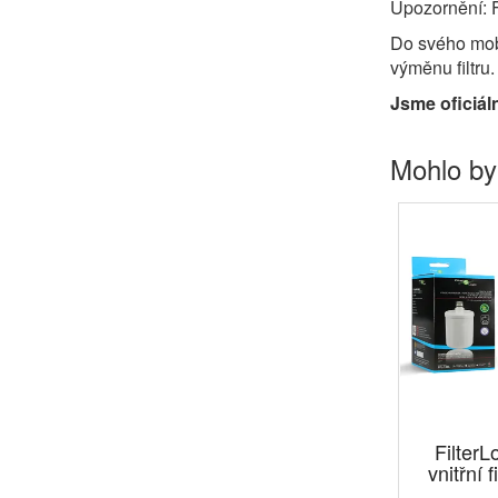
Upozornění: F
Do svého mobi
výměnu filtru
Jsme oficiál
Mohlo by
Filter
vnitřní f