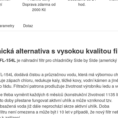
zí
Doprava zdarma od
hod.
2000 Kč
arametry
Dotaz
cká alternativa s vysokou kvalitou fi
FFL-154L
je náhradní filtr pro chladničky Side by Side (americký
FL-154L dodává čistou a průzračnou vodu, která má výbornou chuť.
uje zápach chloru, redukuje kaly, těžké kovy, vodní kámen a jiné
 řádu. Filtrační patrona prodlužuje životnost výrobníku ledu a v
i je třeba vyměnit každých 6 měsíců (konstrukční životnost 1135 li
éto doby přestane fungovat aktivní uhlík a může vzniknout tzv.
bsažená voda již dále neprochází skrze aktivní uhlík. Doba
filtru není omezena a může být i 10 let v případě, že nový filtr ne
 k zařízení.