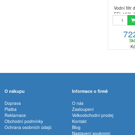
Vodní filtr 
FFL-150L 2
150L je 
chladni
72
(americký 
ADQ729109
Sk
vnitřní vod
Kó
O nákupu
Informace o firmě
Doprava
O nás
Platba
Zastoupení
Reklamace
Velkoobchodní prodej
Obchodní podmínky
Kontakt
Ochrana osobních údajů
Blog
Nastavení soukromí