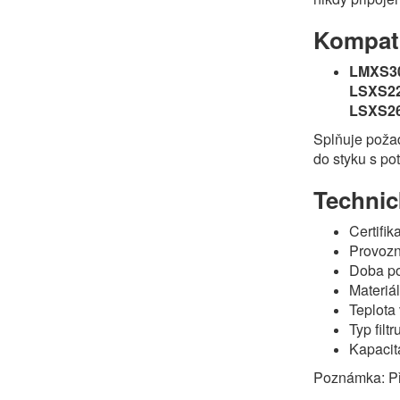
Kompatib
LMXS30
LSXS22
LSXS26
Splňuje požad
do styku s po
Technic
Certifi
Provozní
Doba po
Materiál 
Teplota 
Typ filtru
Kapacita
Poznámka: Pře