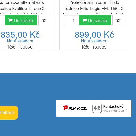
konomická alternativa s
Profesionální vodní filtr do
sokou kvalitou filtrace 2
lednice FilterLogic FFL-156L 2
FilterLogic FFL-154L je
ksDíky jeho použití si vychutnáte
ní filtr pro chladničky Side
Do košíku
čerstvou, filtrovanou vodu a
Do košíku
Side (americký typ) za LG
průzračné kostky ledu. 🧊
835,00 Kč
899,00 Kč
0P / ADQ73613401 vnitřní
FilterLogic FFL-
ní filtr do chladničky.Fi...
156L dodává čistou a
Není skladem
Není skladem
průzračnou vodu...
Kód: 130066
Kód: 130039
řihlásit