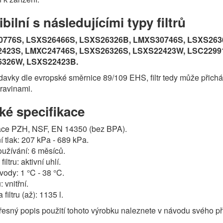
ilní s následujícími typy filtrů
776S, LSXS26466S, LSXS26326B, LMXS30746S, LSXS263
423S, LMXC24746S, LSXS26326S, LSXS22423W, LSC2299
326W, LSXS22423B.
avky dle evropské směrnice 89/109 EHS, filtr tedy může přichá
travinami.
ké specifikace
kace PZH, NSF, EN 14350 (bez BPA).
 tlak: 207 kPa - 689 kPa.
užívání: 6 měsíců.
filtru: aktivní uhlí.
vody: 1 °C - 38 °C.
: vnitřní.
 filtru (až): 1135 l.
sný popis použití tohoto výrobku naleznete v návodu svého pří