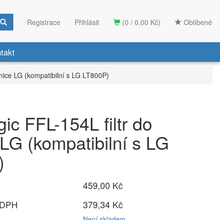
Registrace
Přihlásit
(0 / 0,00 Kč)
Oblíbené
takt
ednice LG (kompatibilní s LG LT800P)
gic FFL-154L filtr do
 LG (kompatibilní s LG
)
459,00 Kč
 DPH
379,34 Kč
Není skladem