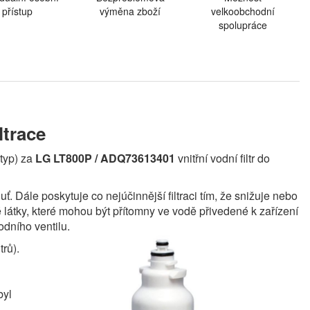
přístup
výměna zboží
velkoobchodní
spolupráce
ltrace
 typ) za
LG LT800P / ADQ73613401
vnitřní vodní filtr do
 Dále poskytuje co nejúčinnější filtraci tím, že snižuje nebo
 látky, které mohou být přítomny ve vodě přivedené k zařízení
odního ventilu.
trů).
byl