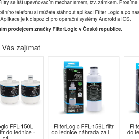
iltry se liší upevňovacím mechanismem, tzv. zámkem. Prosíme 
lního telefonu si můžete stáhnout aplikaci Filter Logic a po 
. Aplikace je k dispozici pro operační systémy Android a iOS.
ním prodejcem značky FilterLogic v České republice.
 Vás zajímat
Logic FFL-150L
FilterLogic FFL-156L filtr
Filt
iltr do lednice -
do lednice náhrada za L...
do l
ná...