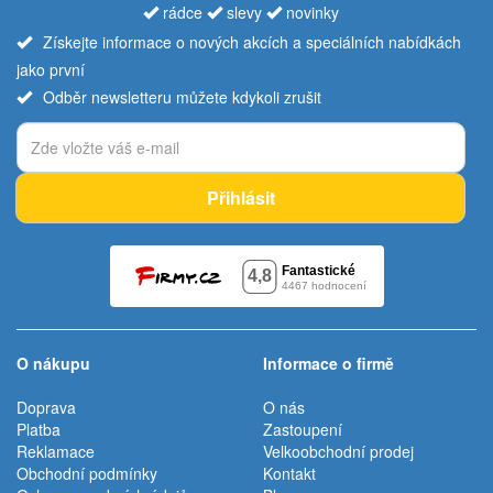
rádce
slevy
novinky
Získejte informace o nových akcích a speciálních nabídkách
jako první
Odběr newsletteru můžete kdykoli zrušit
Přihlásit
O nákupu
Informace o firmě
Doprava
O nás
Platba
Zastoupení
Reklamace
Velkoobchodní prodej
Obchodní podmínky
Kontakt