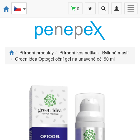
Toggle
Toggle
Togg
0
search
navigation
navi
Přírodní produkty
Přírodní kosmetika
Bylinné masti
Green idea Optogel oční gel na unavené oči 50 ml