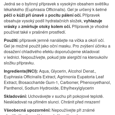
Jedná se o bylinný přípravek s vysokým obsahem světlíku
lékařského (Euphrasia Officinalis). Gel je určený k šetrné
péči o kůži při únavě
a
pocitu pálení očí.
Přípravek
obsahuje vysoký podíl hydratačních složek,
vyhlazuje
vrásky
a
zmírňuje otoky kolem očí.
Přípravek je vhodné
používat také v prašném prostředí.
Použití:
přípravek jemně nanášejte na víčka a okolí očí.
Gel je možné použít jako oční masku. Pro zvýšení účinku a
dosažení chladivého efektu doporučujeme skladovat
v lednici. Nepoužívejte, pokud jste alergičtí na kteroukoliv
složku přípravku.
Ingredients(INCI):
Aqua, Glycerin, Alcohol Denat.,
Euphrasia Officinalis Extract, Agrimonia Eupatoria Leaf
Extract, Biosaccharide Gum-1, Carbomer, Phenoxyethanol,
Panthenol, Sodium Hydroxide, Ethylhexylglycerin
Skladování:
Uchovávejte v suchu při pokojové teplotě.
Neskladovat na přímém slunci. Chránit před mrazem!
Všeobecná upozornění:
Nepoužívejte při známé