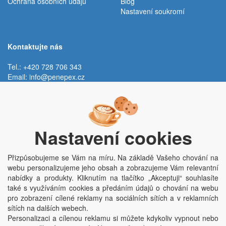
Ochrana osobních údajů
Blog
Nastavení soukromí
Kontaktujte nás
Tel.: +420 728 706 343
Email:
info@penepex.cz
Po - Pá:
9:00 - 15:00 hod.
Trávník 2076, 686 03 Staré Město
Nastavení cookies
Přizpůsobujeme se Vám na míru. Na základě Vašeho chování na
webu personalizujeme jeho obsah a zobrazujeme Vám relevantní
nabídky a produkty. Kliknutím na tlačítko „Akceptuji“ souhlasíte
také s využíváním cookies a předáním údajů o chování na webu
pro zobrazení cílené reklamy na sociálních sítích a v reklamních
Copyright © Penepex s.r.o. 2025, powered by
ABRA E-shop
sítích na dalších webech.
Penepex s.r.o., Za Špicí 1798, 686 03 Staré Město; IČO: 03220923; DIČ:
Personalizaci a cílenou reklamu si můžete kdykoliv vypnout nebo
CZ03220923; zápis do obchodního rejstříku dne 22. 7. 2014, krajský soud v