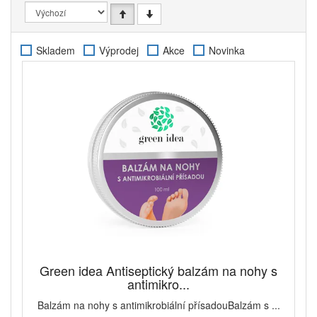
oleje a silice, které pomohou s nepříjemnými kožními
problémy, ale i afty, záněty dásní a bolestí zubů.
Zklidní kůži pobodanou hmyzem, přinesou úlevu od
Skladem
Výprodej
Akce
Novinka
svědění a zmenší otok po štípnutí. Kromě toho si
poradí i s plísněmi na pokožce či bradavicemi.
Bylinné masti jsou ideální k pravidelné péči o
problematická místa nejen na pokožce. Poradí si jak
se spáleninami a bércovými vředy, tak s bolestí
kloubů a namožených svalů. Na konkrétní problém
vybírejte mast s obsahem vhodné bylinky.
Cukrový peeling dokáže velice účinně odstranit
odumřelé částečky pokožky a vyhladit a změkčit její
povrch. Zároveň jeho použitím předejdete zvýšené
tvorbě ucpaných pórů.
Masážní oleje a mléka lze s úspěchem použít na
sportovní či relaxační masáž unavených zad a
namožených svalů.
Green idea Antiseptický balzám na nohy s
antimikro...
Balzám na nohy s antimikrobiální přísadouBalzám s ...