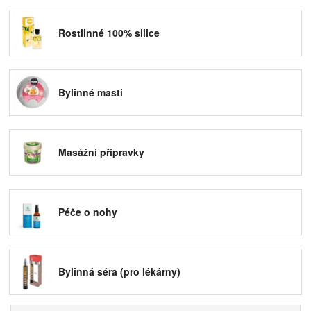
1990. Výroba produktů této společnosti probíhá
v souladu s postupy minimálně zatěžujícími životní
Rostlinné 100% silice
prostředí a tabu je i testování na zvířatech. Kromě
politiky zaměřené na ochranu životního prostředí se
společnost zaměřuje i na využívání čistě přírodních
surovin nejvyšší kvality pocházejících z ekologických
farem s označením BIO. Můžete si tak být jisti, že
Bylinné masti
kosmetika značky TOPVET nezatíží zbytečně vaše
tělo škodlivými ropnými produkty, ale pomůže
podpořit jeho přirozené ozdravné mechanismy.
Sortiment přírodní kosmetiky od brněnské značky
Masážní přípravky
TOPVET je v naší nabídce opravdu široký a
zahrnuje:
Bylinná séra
.
Péče o nohy
Bylinné masti
.
Cukrový peeling
.
Masážní oleje a mléka
.
Prostředky pro péči o nohy
.
Rostlinné 100% silice
.
Bylinná séra (pro lékárny)
Prostředky pro péči o děti
.
Bylinná séra jsou vysoce koncentrované rostlinné