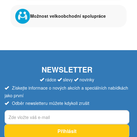
Možnost velkoobchodní spolupráce
NEWSLETTER
rádce
slevy
novinky
Získejte informace o nových akcích a speciálních nabídkách
jako první
Odběr newsletteru můžete kdykoli zrušit
Přihlásit