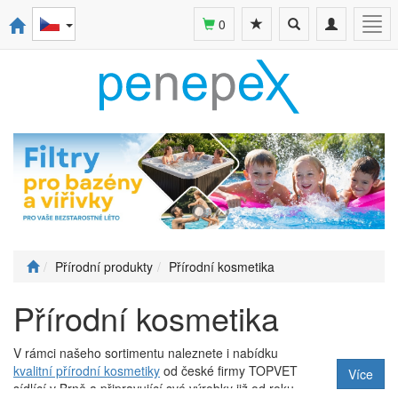
Toggle
Toggle
Togg
0
search
navigation
navi
Přírodní produkty
Přírodní kosmetika
Přírodní kosmetika
V rámci našeho sortimentu naleznete i nabídku
kvalitní přírodní kosmetiky
od české firmy TOPVET
Více
sídlící v Brně a připravující své výrobky již od roku