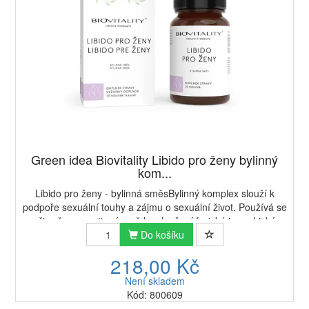
Green idea Biovitality Libido pro ženy bylinný
kom...
Libido pro ženy - bylinná směsBylinný komplex slouží k
podpoře sexuální touhy a zájmu o sexuální život. Používá se
při vyčerpanosti a únavě ke zlepšení fyzické i psychické
výkonnosti. Pomáhá udržovat ...
Do košíku
218,00 Kč
Není skladem
Kód: 800609