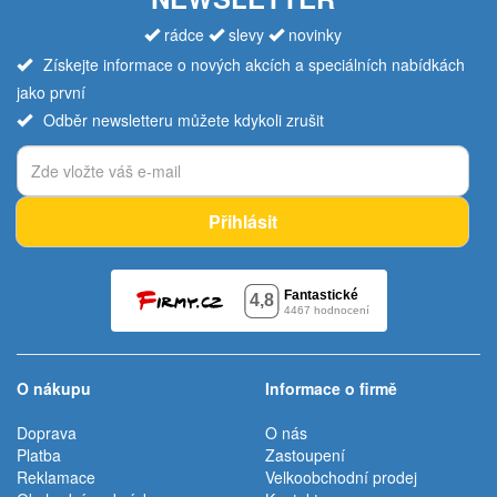
rádce
slevy
novinky
Získejte informace o nových akcích a speciálních nabídkách
jako první
Odběr newsletteru můžete kdykoli zrušit
Přihlásit
O nákupu
Informace o firmě
Doprava
O nás
Platba
Zastoupení
Reklamace
Velkoobchodní prodej