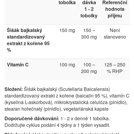
tobolka
dávka
Referenční
1 - 2
hodnota
tobolky
příjmu
Šišák bajkalský
150 mg
150 –
Není
standardizovaný
300 mg
stanoveno
extrakt z kořene 95
%
Vitamín C
100 mg
100 –
125 – 250
200 mg
% RHP
Složení:
Šišák bajkalský (Scutellaria Baicalensis)
standardizovaný extrakt z kořene (baicalin 95 %), vitamín C
(kyselina L-askorbová), mikrokrystalická celulóza (plnidlo),
stearan hořečnatý (plnidlo), vegetariánská kapsle
Doporučené dávkování:
1 - 2 x denně 1 tobolka.
Dodržujte cyklus podání 4 týdny a 1 týden vysadit.