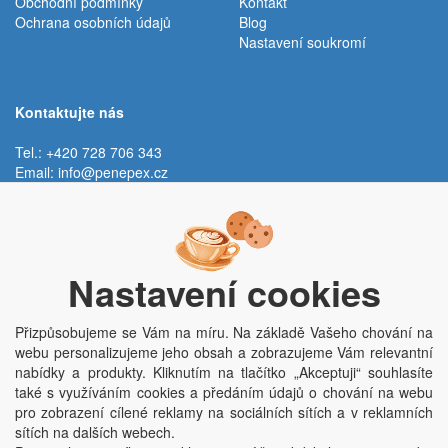
Obchodní podmínky
Kontakt
Ochrana osobních údajů
Blog
Nastavení soukromí
Kontaktujte nás
Tel.: +420 728 706 343
Email:
info@penepex.cz
Po - Pá:
9:00 - 15:00 hod.
Trávník 2076, 686 03 Staré Město
Nastavení cookies
Přizpůsobujeme se Vám na míru. Na základě Vašeho chování na
webu personalizujeme jeho obsah a zobrazujeme Vám relevantní
nabídky a produkty. Kliknutím na tlačítko „Akceptuji“ souhlasíte
také s využíváním cookies a předáním údajů o chování na webu
pro zobrazení cílené reklamy na sociálních sítích a v reklamních
Copyright © Penepex s.r.o. 2025, powered by
ABRA E-shop
sítích na dalších webech.
Penepex s.r.o., Za Špicí 1798, 686 03 Staré Město; IČO: 03220923; DIČ: