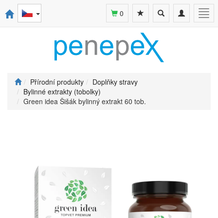
Toggle
Toggle
Togg
0
search
navigation
navi
Přírodní produkty
Doplňky stravy
Bylinné extrakty (tobolky)
Green idea Šišák bylinný extrakt 60 tob.