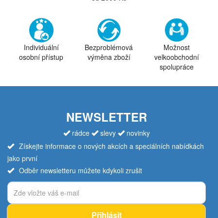
Individuální
Bezproblémová
Možnost
osobní přístup
výměna zboží
velkoobchodní
spolupráce
NEWSLETTER
rádce
slevy
novinky
Získejte informace o nových akcích a speciálních nabídkách
jako první
Odběr newsletteru můžete kdykoli zrušit
Přihlásit