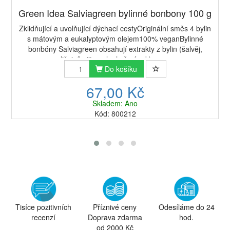
Green Idea Salviagreen bylinné bonbony 100 g
Zklidňující a uvolňující dýchací cestyOriginální směs 4 bylin
s mátovým a eukalyptovým olejem100% veganBylinné
bonbóny Salviagreen obsahují extrakty z bylin (šalvěj,
lišejník, jitrocel a heřmánek) a e...
Do košíku
67,00 Kč
Skladem: Ano
Kód: 800212
Tisíce pozitivních
Příznivé ceny
Odesíláme do 24
recenzí
Doprava zdarma
hod.
od 2000 Kč