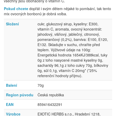
všechny jsou obohaceny o vitamín C.
Pokud chcete
dopřát i svým dětem nějaké to pomlsání, tak tento
mix ovocných bonbonů je dobrá volba.
Složení
cukr, glukozový sirup, kyseliny: E300,
vitamín C, aromata, ovocný koncentrát:
jahodový, višňový, jablečný, citronový,
pomerančový (0,2%), barviva: E100, E120,
E132. Skladujte v suchu, chraňte před
teplem. Výživové údaje na 100g:
Energetická hodnota 1654KJ/388kcal, tuky
0g z toho nasycené mastné kyseliny 0g,
sacharidy 96,1g z toho cukry 70g, bílkoviny
0g, sůl 0,1g, vitamín C 20mg* (*25%
referenční hodnoty příjmu).
Balení
70g
Region původu
Česká republika
EAN
859416432291
Výrobce
EXOTIC HERBS s.r.o., Hradební 1218,