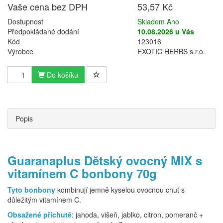
Vaše cena bez DPH
53,57 Kč
Dostupnost
Skladem Ano
Předpokládané dodání
10.08.2026 u Vás
Kód
123016
Výrobce
EXOTIC HERBS s.r.o.
Do košíku
Popis
Guaranaplus Dětský ovocný MIX s
vitamínem C bonbony 70g
Tyto bonbony
kombinují jemně kyselou ovocnou chuť s
důležitým vitamínem C.
Obsažené příchutě
: jahoda, višeň, jablko, citron, pomeranč +