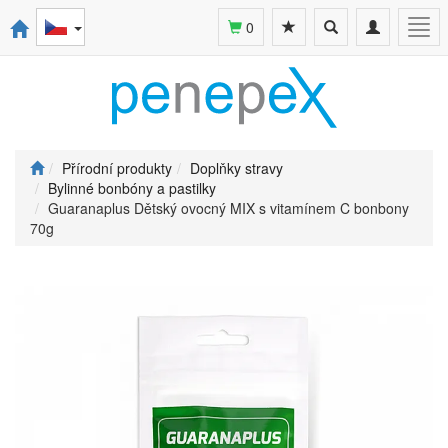
Toggle
Toggle
Togg
0
search
navigation
navi
Přírodní produkty
Doplňky stravy
Bylinné bonbóny a pastilky
Guaranaplus Dětský ovocný MIX s vitamínem C bonbony
70g