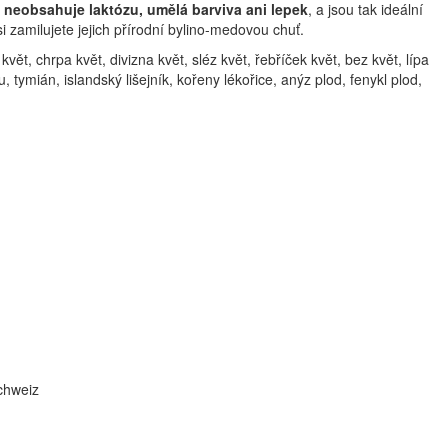
ý
neobsahuje laktózu, umělá barviva ani lepek
, a jsou tak ideální
si zamilujete jejich přírodní bylino-medovou chuť.
ět, chrpa květ, divizna květ, sléz květ, řebříček květ, bez květ, lípa
ptu, tymián, islandský lišejník, kořeny lékořice, anýz plod, fenykl plod,
chweiz