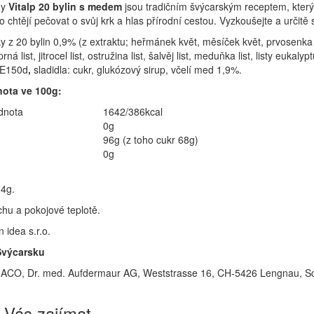
ny
Vitalp 20 bylin s medem
jsou tradičním švýcarským receptem, kter
 chtějí pečovat o svůj krk a hlas přírodní cestou. Vyzkoušejte a určitě 
ky z 20 bylin 0,9% (z extraktu; heřmánek květ, měsíček květ, prvosenka kv
á list, jitrocel list, ostružina list, šalvěj list, meduňka list, listy eukaly
: E150d
,
sladidla: cukr, glukózový sirup, včelí med 1,9%.
ota ve 100g:
dnota
1642/386kcal
0g
96g (z toho cukr 68g)
0g
 4g.
chu a pokojové teplotě.
 idea s.r.o.
Švýcarsku
CO, Dr. med. Aufdermaur AG, Weststrasse 16, CH-5426 Lengnau, S
 Vás zajímat