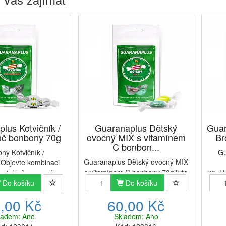
lus Kotvičník /
Guaranaplus Dětský
Guar
č bonbony 70g
ovocný MIX s vitamínem
Br
C bonbon...
ny Kotvičník /
Gu
Guaranaplus Dětský ovocný MIX
Objevte kombinaci
s vitamínem C bonbony 70gTyto
 kotvičníku zemního
70gUz
bonbony kombinují jemně
rrestris) s osvěžující
Do košíku
Do košíku
pro
kyselou ovocnou chuť s
vou chutí. Hlavní
prác
,00 Kč
60,00 Kč
důležitým vitamínem
 Podpora fyzické i
cuk
C.Obsažené příchutě: jahoda,
energie. Osvěžující
Aš
ladem: Ano
Skladem: Ano
višeň, jablko, citron, pomeranč +
citr...