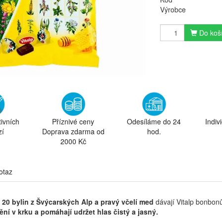
Výrobce
Do koš
tivních
Příznivé ceny
Odesíláme do 24
Indiv
zí
Doprava zdarma od
hod.
2000 Kč
otaz
20 bylin z Švýcarských Alp a pravý včelí med
dávají Vitalp bonbon
ění v krku a pomáhají udržet hlas čistý a jasný.