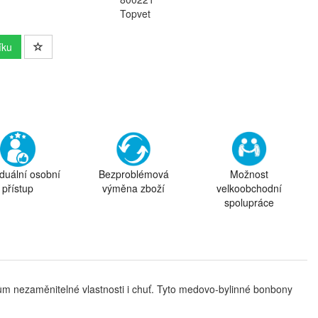
Topvet
íku
iduální osobní
Bezproblémová
Možnost
přístup
výměna zboží
velkoobchodní
spolupráce
ům nezaměnitelné vlastnosti i chuť. Tyto medovo-bylinné bonbony