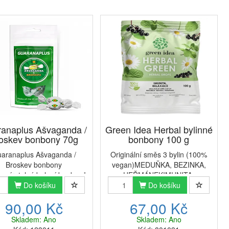
anaplus Ašvaganda /
Green Idea Herbal bylinné
oskev bonbony 70g
bonbony 100 g
aranaplus Ašvaganda /
Originální směs 3 bylin (100%
Broskev bonbony
vegan)MEDUŇKA, BEZINKA,
avíratelné balení bonbonů
HEŘMÁNEKIMUNITA,
 jednodušší přenášení do
Do košíku
RELAXACEBez lepku, bez
Do košíku
e nebo na cesty. Složení
laktózy, bez umělých barviv, bez
90,00 Kč
67,00 Kč
r, glukozový sirup, mletá
konzervačních látek, GMO
vaganda (2%), kyselina
freeBylinné bonbóny Herbal
Skladem: Ano
Skladem: Ano
citronová,...
green obsahují extrak...