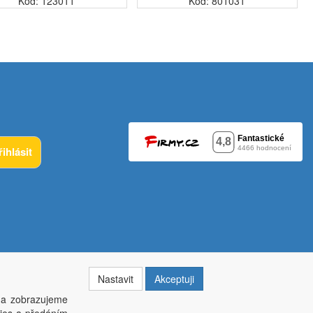
Kód: 123011
Kód: 801031
řihlásit
Nastavit
Akceptuji
 a zobrazujeme