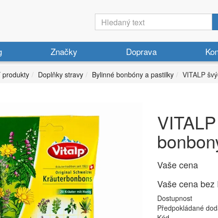
g
Značky
Doprava
Kon
í produkty
Doplňky stravy
Bylinné bonbóny a pastilky
VITALP švý
VITALP 
bonbony
Vaše cena
Vaše cena bez
Dostupnost
Předpokládané dod
Kód