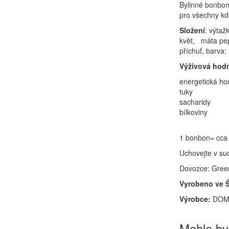
Bylinné bonbo
pro všechny kdo
Složení
: výtaž
květ, máta peprn
příchuť, barva
Výživová hodn
energetická ho
tuky
sacharidy
bílkoviny
1 bonbon= cca
Uchovejte v su
Dovozce: Green
Vyrobeno ve 
Výrobce:
DOMA
Mohlo by