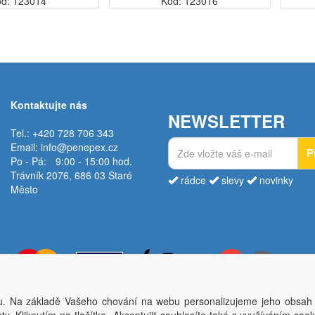
d: 123014
Kód: 123016
všechny js...
Kontaktujte nás
NEWSLETTER
Tel.: +420 728 706 343
Email:
info@penepex.cz
P
Po - Pá:
9:00 - 15:00 hod.
Trávník 2076, 686 03 Staré
rádce
slevy
novinky
Město
. Na základě Vašeho chování na webu personalizujeme jeho obsah
Copyright © Penepex s.r.o. 2025, powered by
ABRA E-shop