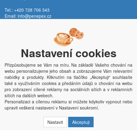
Tel.: +420 728 706 343
Email:
info@penepex.cz
Po - Pá:
9:00 - 15:00 hod.
Trávník 2076, 686 03 Staré Město
Nastavení cookies
Přizpůsobujeme se Vám na míru. Na základě Vašeho chování na
webu personalizujeme jeho obsah a zobrazujeme Vám relevantní
nabídky a produkty. Kliknutím na tlačítko „Akceptuji“ souhlasíte
také s využíváním cookies a předáním údajů o chování na webu
pro zobrazení cílené reklamy na sociálních sítích a v reklamních
Copyright © Penepex s.r.o. 2025, powered by
ABRA E-shop
sítích na dalších webech.
Penepex s.r.o., Za Špicí 1798, 686 03 Staré Město; IČO: 03220923; DIČ:
Personalizaci a cílenou reklamu si můžete kdykoliv vypnout nebo
CZ03220923; zápis do obchodního rejstříku dne 22. 7. 2014, krajský soud v
upravit veškerá nastavení v Nastavení soukromí.
Brně oddíl C, vložka 84002
Nastavit
Akceptuji