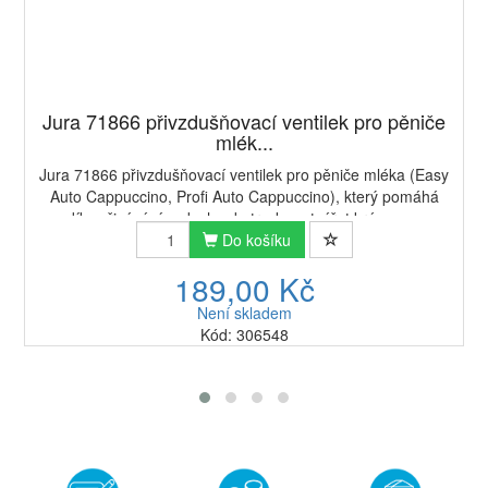
Jura 71866 přivzdušňovací ventilek pro pěniče
mlék...
Jura 71866 přivzdušňovací ventilek pro pěniče mléka (Easy
Auto Cappuccino, Profi Auto Cappuccino), který pomáhá
díky přisávání vzduchu do trysky vytvářet krémovou
pěnu.Pokud Vám pěnič mléka / cappucci...
Do košíku
189,00 Kč
Není skladem
Kód: 306548