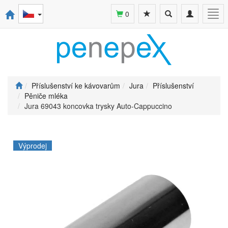
Toggle
Toggle
Togg
0
search
navigation
navi
Příslušenství ke kávovarům
Jura
Příslušenství
Pěniče mléka
Jura 69043 koncovka trysky Auto-Cappuccino
Výprodej