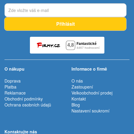
Přihlásit
O nákupu
Informace o firmě
Doprava
O nás
Platba
Zastoupení
Reklamace
Velkoobchodní prodej
Obchodní podmínky
Kontakt
Ochrana osobních údajů
Blog
Nastavení soukromí
Kontaktujte nás