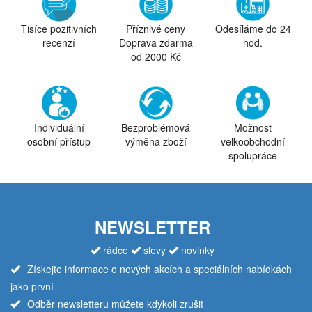
Tisíce pozitivních
Příznivé ceny
Odesíláme do 24
recenzí
Doprava zdarma
hod.
od 2000 Kč
Individuální
Bezproblémová
Možnost
osobní přístup
výměna zboží
velkoobchodní
spolupráce
NEWSLETTER
rádce
slevy
novinky
Získejte informace o nových akcích a speciálních nabídkách
jako první
Odběr newsletteru můžete kdykoli zrušit