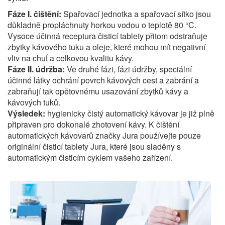
Fáze I. čištění:
Spařovací jednotka a spařovací sítko jsou
důkladně propláchnuty horkou vodou o teplotě 80 °C.
Vysoce účinná receptura čisticí tablety přitom odstraňuje
zbytky kávového tuku a oleje, které mohou mít negativní
vliv na chuť a celkovou kvalitu kávy.
Fáze II. údržba:
Ve druhé fázi, fázi údržby, speciální
účinné látky ochrání povrch kávových cest a zabrání a
zabraňují tak opětovnému usazování zbytků kávy a
kávových tuků.
Výsledek:
hygienicky čistý automatický kávovar je již plně
připraven pro dokonalé zhotovení kávy. K čištění
automatických kávovarů značky Jura používejte pouze
originální čisticí tablety Jura, které jsou sladěny s
automatickým čisticím cyklem vašeho zařízení.