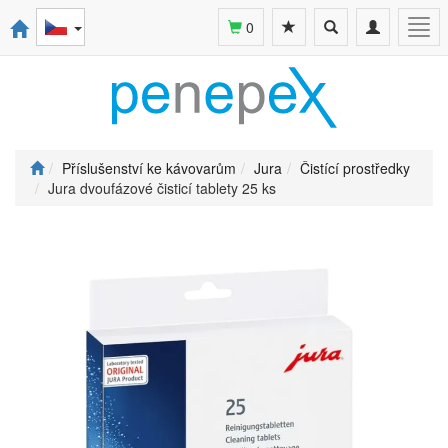
Toggle
Toggle
Togg
0
search
navigation
navi
Příslušenství ke kávovarům
Jura
Čistící prostředky
Jura dvoufázové čisticí tablety 25 ks