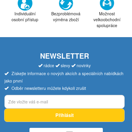
Individuální
Bezproblémová
Možnost
osobní přístup
výměna zboží
velkoobchodní
spolupráce
NEWSLETTER
rádce
slevy
novinky
Získejte informace o nových akcích a speciálních nabídkách
jako první
Odběr newsletteru můžete kdykoli zrušit
Přihlásit