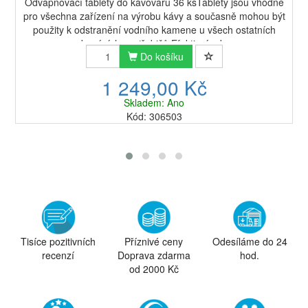
Odvápňovací tablety do kávovaru 36 ksTablety jsou vhodné
pro všechna zařízení na výrobu kávy a současně mohou být
použity k odstranění vodního kamene u všech ostatních
domácích spotřebičů.Efektivní od...
Do košíku
1 249,00 Kč
Skladem: Ano
Kód: 306503
Tisíce pozitivních
Příznivé ceny
Odesíláme do 24
recenzí
Doprava zdarma
hod.
od 2000 Kč