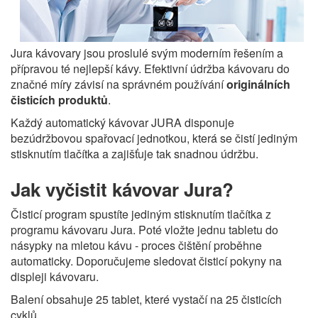
Jura kávovary jsou proslulé svým moderním řešením a
přípravou té nejlepší kávy. Efektivní údržba kávovaru do
značné míry závisí na správném používání
originálních
čisticích produktů
.
Každý automatický kávovar JURA disponuje
bezúdržbovou spařovací jednotkou, která se čistí jediným
stisknutím tlačítka a zajišťuje tak snadnou údržbu.
Jak vyčistit kávovar Jura?
Čisticí program spustíte jediným stisknutím tlačítka z
programu kávovaru Jura. Poté vložte jednu tabletu do
násypky na mletou kávu - proces čištění proběhne
automaticky. Doporučujeme sledovat čisticí pokyny na
displeji kávovaru.
Balení obsahuje 25 tablet, které vystačí na 25 čisticích
cyklů.