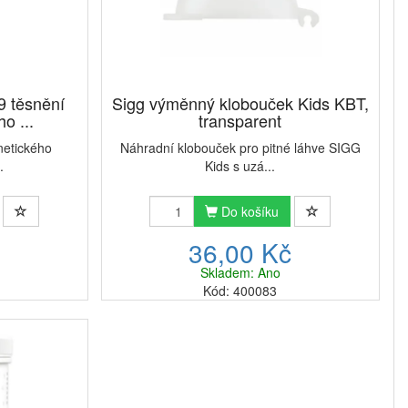
9 těsnění
Sigg výměnný klobouček Kids KBT,
o ...
transparent
netického
Náhradní klobouček pro pitné láhve SIGG
.
Kids s uzá...
Do košíku
č
36,00 Kč
Skladem: Ano
Kód: 400083