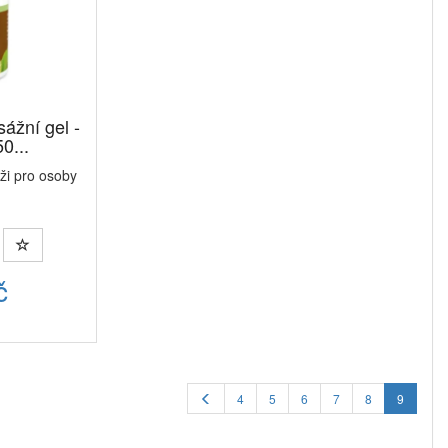
žní gel -
0...
ži pro osoby
č
4
5
6
7
8
9