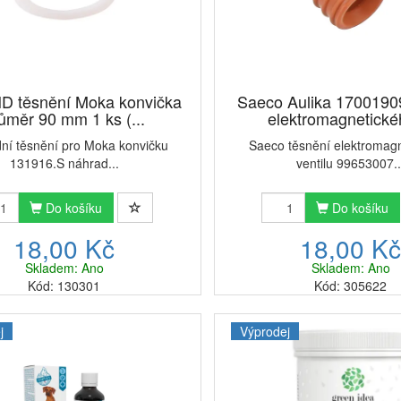
ND těsnění Moka konvička
Saeco Aulika 1700190
ůměr 90 mm 1 ks (...
elektromagnetickéh
ní těsnění pro Moka konvičku
Saeco těsnění elektromag
131916.S náhrad...
ventilu 99653007..
Do košíku
Do košíku
18,00 Kč
18,00 K
Skladem: Ano
Skladem: Ano
Kód: 130301
Kód: 305622
j
Výprodej