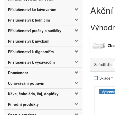
Akční
Příslušenství ke kávovarům
Příslušenství k lednicím
Výhodn
Příslušenství pračky a sušičky
Chcete nakupov
Příslušenství k myčkám
ceny. Ať už jde
Zbo
sortimentu. V 
Příslušenství k digestořím
praktické vybav
nerozbalené a
Příslušenství k vysavačům
Seřadit dle
Levnější nezn
Využít zvýhodn
Domácnost
dlouhou dobu, a
Skladem
nebo jen sledu
Uchovávání potravin
Nabídka se pr
Výprode
Káva, čokoláda, čaj, doplňky
Přírodní produkty
Sport a outdoor