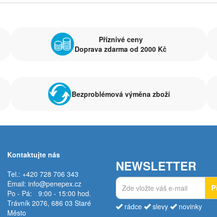
Příznivé ceny
Doprava zdarma od 2000 Kč
Bezproblémová výměna zboží
Kontaktujte nás
NEWSLETTER
Tel.: +420 728 706 343
Email:
info@penepex.cz
P
Po - Pá:
9:00 - 15:00 hod.
Trávník 2076, 686 03 Staré
rádce
slevy
novinky
Město