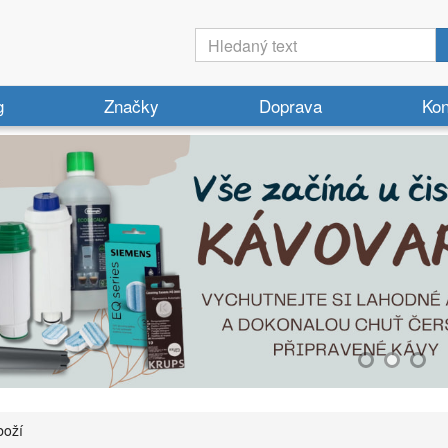
g
Značky
Doprava
Kon
boží