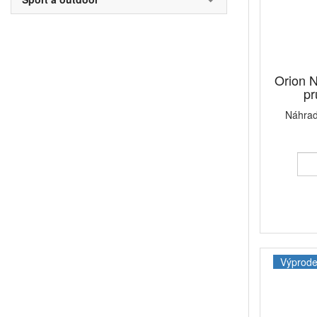
Orion 
pr
Náhrad
Výprode