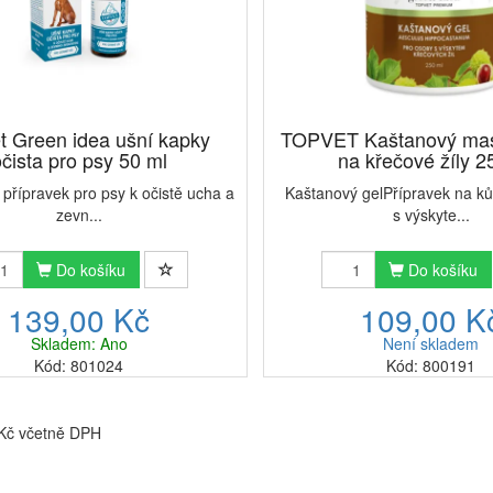
t Green idea ušní kapky
TOPVET Kaštanový masá
čista pro psy 50 ml
na křečové žíly 25
 přípravek pro psy k očistě ucha a
Kaštanový gelPřípravek na ků
zevn...
s výskyte...
Do košíku
Do košíku
139,00 Kč
109,00 K
Skladem: Ano
Není skladem
Kód: 801024
Kód: 800191
 Kč včetně DPH