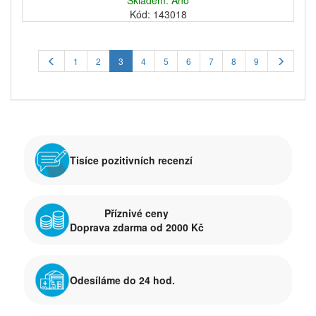
Skladem: Ano
Kód: 143018
1
2
3
4
5
6
7
8
9
Tisíce pozitivních recenzí
Příznivé ceny
Doprava zdarma od 2000 Kč
Odesíláme do 24 hod.