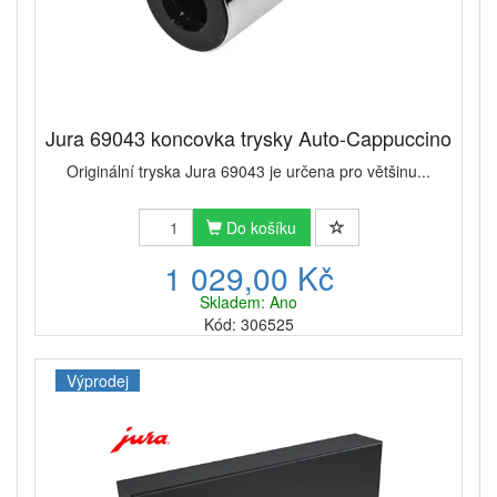
ve slevě
, v této sekci vždy najdete něco, co stojí za
to objednat..
Nabídka se pravidelně mění a platí do vyprodání
zásob. Doporučujeme proto s nákupem příliš
neotálet.
Jura 69043 koncovka trysky Auto-Cappuccino
Originální tryska Jura 69043 je určena pro většinu...
Do košíku
1 029,00 Kč
Skladem: Ano
Kód: 306525
Výprodej