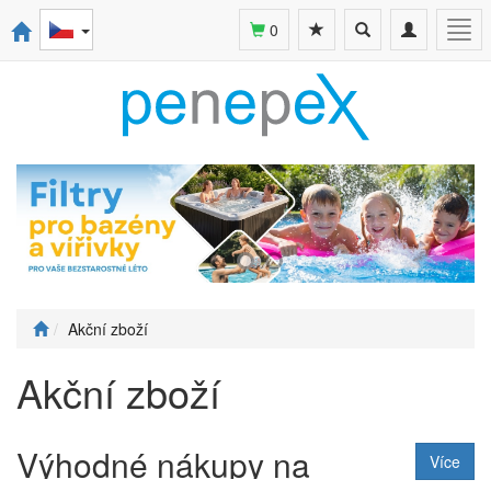
Toggle
Toggle
Togg
0
search
navigation
navi
Akční zboží
Akční zboží
Výhodné nákupy na
Více