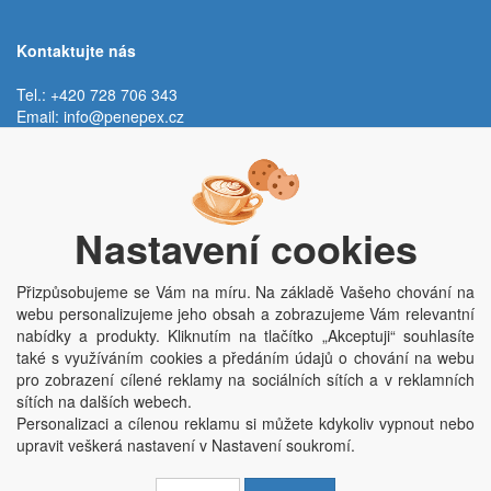
Kontaktujte nás
Tel.: +420 728 706 343
Email:
info@penepex.cz
Po - Pá:
9:00 - 15:00 hod.
Trávník 2076, 686 03 Staré Město
Nastavení cookies
Přizpůsobujeme se Vám na míru. Na základě Vašeho chování na
webu personalizujeme jeho obsah a zobrazujeme Vám relevantní
nabídky a produkty. Kliknutím na tlačítko „Akceptuji“ souhlasíte
také s využíváním cookies a předáním údajů o chování na webu
pro zobrazení cílené reklamy na sociálních sítích a v reklamních
Copyright © Penepex s.r.o. 2025, powered by
ABRA E-shop
sítích na dalších webech.
Penepex s.r.o., Za Špicí 1798, 686 03 Staré Město; IČO: 03220923; DIČ:
Personalizaci a cílenou reklamu si můžete kdykoliv vypnout nebo
CZ03220923; zápis do obchodního rejstříku dne 22. 7. 2014, krajský soud v
upravit veškerá nastavení v Nastavení soukromí.
Brně oddíl C, vložka 84002