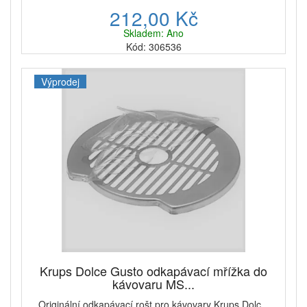
212,00 Kč
Skladem: Ano
Kód: 306536
Výprodej
Krups Dolce Gusto odkapávací mřížka do
kávovaru MS...
Originální odkapávací rošt pro kávovary Krups Dolc...