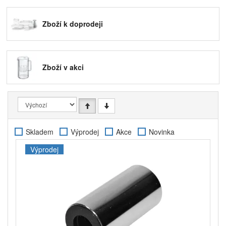
jednom místě
Chcete nakupovat chytře a s ohledem na cenu? V
Zboží k doprodeji
tom případě jste tady správně! Právě tady najdete
pečlivě vybrané produkty za zvýhodněné ceny. Ať už
jde o aktuálně zlevněné položky v rámci
časově
omezených akcí
, nebo o zboží, které doprodáváme
Zboží v akci
z důvodu změn v sortimentu. V nabídce jsou běžně
používané produkty, jako je
příslušenství ke
kávovarům
,
filtry do konvic a láhví,
čisticí prostředky
a další praktické vybavení pro domácnosti, na sport i
pro vaše dobrodružství v přírodě. Všechny položky v
této kategorii jsou
plně funkční, nové, nerozbalené
Skladem
Výprodej
Akce
Novinka
a připravené k odeslání.
Levnější neznamená méně kvalitní nebo
Výprodej
poškozené.
Využít zvýhodněné nabídky je tím nejlepším časem
nejen pro běžné doplnění zásob co máte doma, ale i
pro nákupy, které jste si plánovali už dlouhou dobu,
ale stále kvůli ceně váhali. Nyní můžete ty stejné
produkty mít
za ještě příznivější cenu.
Ať už hledáte
konkrétní náhradní díl nebo jen sledujete
co máme