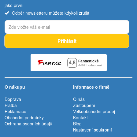
jako první
Odběr newsletteru můžete kdykoli zrušit
Přihlásit
O nákupu
Informace o firmě
Doprava
O nás
Platba
Zastoupení
Reklamace
Velkoobchodní prodej
Obchodní podmínky
Kontakt
Ochrana osobních údajů
Blog
Nastavení soukromí