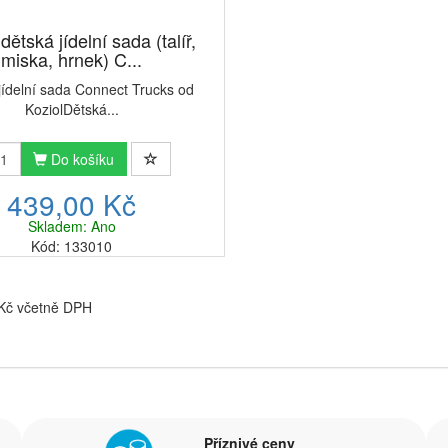
dětská jídelní sada (talíř,
miska, hrnek) C...
jídelní sada Connect Trucks od
KoziolDětská...
Do košíku
439,00 Kč
Skladem: Ano
Kód: 133010
 Kč včetně DPH
Příznivé ceny