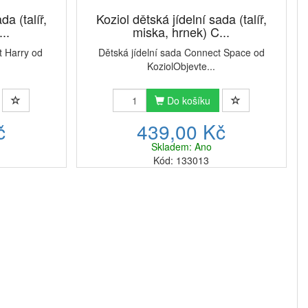
da (talíř,
Koziol dětská jídelní sada (talíř,
..
miska, hrnek) C...
t Harry od
Dětská jídelní sada Connect Space od
KoziolObjevte...
Do košíku
č
439,00 Kč
Skladem: Ano
Kód: 133013