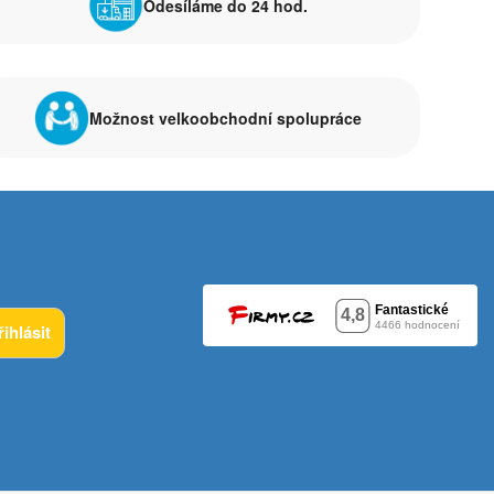
Odesíláme do 24 hod.
Možnost velkoobchodní spolupráce
řihlásit