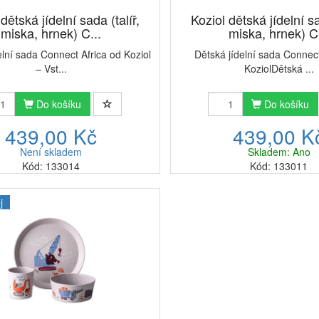
dětská jídelní sada (talíř,
Koziol dětská jídelní sa
miska, hrnek) C...
miska, hrnek) C.
elní sada Connect Africa od Koziol
Dětská jídelní sada Connec
– Vst...
KoziolDětská ...
Do košíku
Do košíku
439,00 Kč
439,00 K
Není skladem
Skladem: Ano
Kód: 133014
Kód: 133011
j