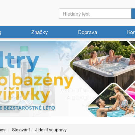
g
Značky
Doprava
Kon
ost
Stolování
Jídelní soupravy