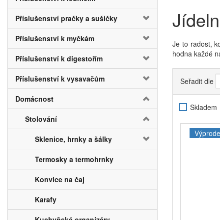
Jídel
Příslušenství pračky a sušičky
Příslušenství k myčkám
Je to radost, k
hodna každé náv
Příslušenství k digestořím
provedeních, ab
Příslušenství k vysavačům
Seřadit dle
Dětské jídelní
Domácnost
Stolování pro 
Skladem
praktičností.
P
Stolování
miskou
, která
žirafou
, který
Výprode
Sklenice, hrnky a šálky
oblíbenými zví
možná motivují
Termosky a termohrnky
organic
.
Tyto 
ekologického 
Konvice na čaj
Karafy
Kuchyňské organizéry