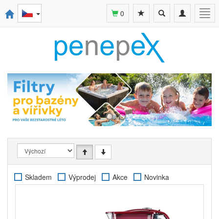
Toggle
Toggle
Togg
0
search
navigation
navi
Skladem
Výprodej
Akce
Novinka