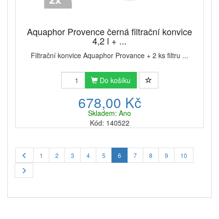
Aquaphor Provence černá filtrační konvice
4,2 l + ...
Filtrační konvice Aquaphor Provance + 2 ks filtru ...
Do košíku
678,00 Kč
Skladem: Ano
Kód: 140522
1
2
3
4
5
6
7
8
9
10