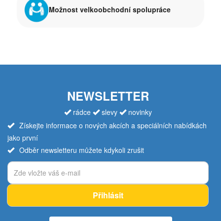
Možnost velkoobchodní spolupráce
NEWSLETTER
rádce
slevy
novinky
Získejte informace o nových akcích a speciálních nabídkách
jako první
Odběr newsletteru můžete kdykoli zrušit
Přihlásit