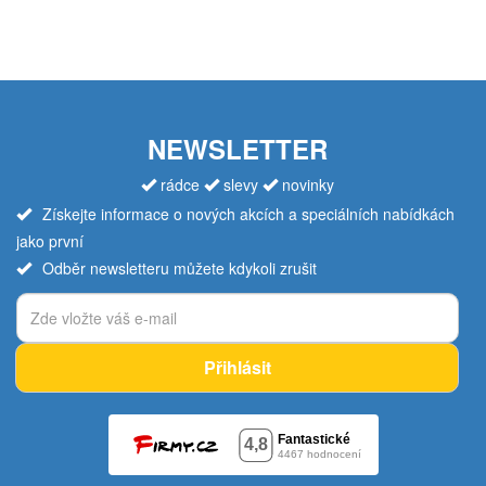
NEWSLETTER
rádce
slevy
novinky
Získejte informace o nových akcích a speciálních nabídkách
jako první
Odběr newsletteru můžete kdykoli zrušit
Přihlásit