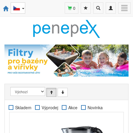
Toggle
Toggle
Togg
0
search
navigation
navi
Skladem
Výprodej
Akce
Novinka