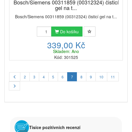
Bosch/Siemens 00311859 (00312324) čisticí
gel na t...
Bosch/Siemens 00311859 (00312324) čisticí gel na t...
Do košíku
339,00 Kč
Skladem: Ano
Kód: 301525
2
3
4
5
6
7
8
9
10
11
Tisíce pozitivních recenzí