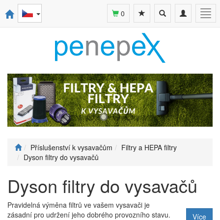
Toggle
Toggle
Togg
0
search
navigation
navi
Příslušenství k vysavačům
Filtry a HEPA filtry
Dyson filtry do vysavačů
Dyson filtry do vysavačů
Pravidelná výměna filtrů ve vašem vysavači je
zásadní pro udržení jeho dobrého provozního stavu.
Více