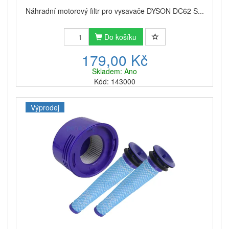
filtr ihned, jakmile je viditelně znečištěný nebo když
začne vysavač vydávat větší hluk než obvykle. Pokud
Náhradní motorový filtr pro vysavače DYSON DC62 S...
tak neučiníte, bude muset vysavač pracovat více,
aby
cirkuloval vzduch
, což může vést k vyšší
Do košíku
spotřebě, poruše a nákladným opravám.
179,00 Kč
Nejste si jisti, zda je vámi vybraný filtr vhodný právě
pro váš vysavač?
Obraťte se na nás
. Rádi vám
Skladem: Ano
s výběrem pomůžeme.
Kód: 143000
Hledáte filtry do vysavačů jiných značek? Co třeba
porozhlédnout se v nabídce
filtrů pro vysavače
Výprodej
Moulinex
anebo
Miele