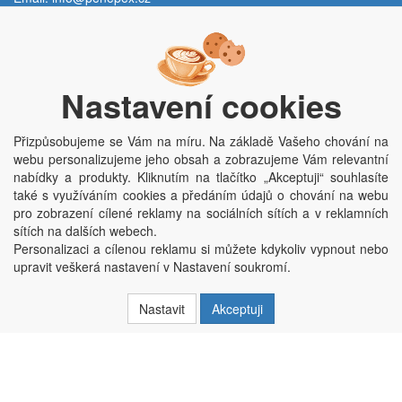
Po - Pá:
9:00 - 15:00 hod.
Trávník 2076, 686 03 Staré Město
Nastavení cookies
Přizpůsobujeme se Vám na míru. Na základě Vašeho chování na
webu personalizujeme jeho obsah a zobrazujeme Vám relevantní
nabídky a produkty. Kliknutím na tlačítko „Akceptuji“ souhlasíte
také s využíváním cookies a předáním údajů o chování na webu
pro zobrazení cílené reklamy na sociálních sítích a v reklamních
Copyright © Penepex s.r.o. 2025, powered by
ABRA E-shop
sítích na dalších webech.
Penepex s.r.o., Za Špicí 1798, 686 03 Staré Město; IČO: 03220923; DIČ:
Personalizaci a cílenou reklamu si můžete kdykoliv vypnout nebo
CZ03220923; zápis do obchodního rejstříku dne 22. 7. 2014, krajský soud v
upravit veškerá nastavení v Nastavení soukromí.
Brně oddíl C, vložka 84002
Nastavit
Akceptuji