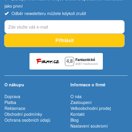
jako první
Odběr newsletteru můžete kdykoli zrušit
Přihlásit
O nákupu
Informace o firmě
Doprava
O nás
Platba
Zastoupení
Reklamace
Velkoobchodní prodej
Obchodní podmínky
Kontakt
Ochrana osobních údajů
Blog
Nastavení soukromí