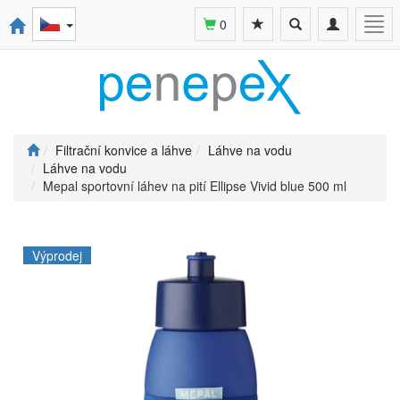
Toggle
Toggle
Togg
0
search
navigation
navi
Filtrační konvice a láhve
Láhve na vodu
Láhve na vodu
Mepal sportovní láhev na pití Ellipse Vivid blue 500 ml
Výprodej