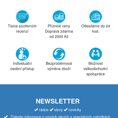
Tisíce pozitivních
Příznivé ceny
Odesíláme do 24
recenzí
Doprava zdarma
hod.
od 2000 Kč
Individuální
Bezproblémová
Možnost
osobní přístup
výměna zboží
velkoobchodní
spolupráce
NEWSLETTER
rádce
slevy
novinky
Získejte informace o nových akcích a speciálních nabídkách