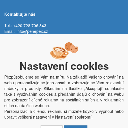
Kontaktujte nás
Tel.: +420 728 706 343
Email:
info@penepex.cz
Po - Pá:
9:00 - 15:00 hod.
Trávník 2076, 686 03 Staré Město
Nastavení cookies
Přizpůsobujeme se Vám na míru. Na základě Vašeho chování na
webu personalizujeme jeho obsah a zobrazujeme Vám relevantní
nabídky a produkty. Kliknutím na tlačítko „Akceptuji“ souhlasíte
také s využíváním cookies a předáním údajů o chování na webu
pro zobrazení cílené reklamy na sociálních sítích a v reklamních
Copyright © Penepex s.r.o. 2025, powered by
ABRA E-shop
sítích na dalších webech.
Penepex s.r.o., Za Špicí 1798, 686 03 Staré Město; IČO: 03220923; DIČ:
Personalizaci a cílenou reklamu si můžete kdykoliv vypnout nebo
CZ03220923; zápis do obchodního rejstříku dne 22. 7. 2014, krajský soud v
upravit veškerá nastavení v Nastavení soukromí.
Brně oddíl C, vložka 84002