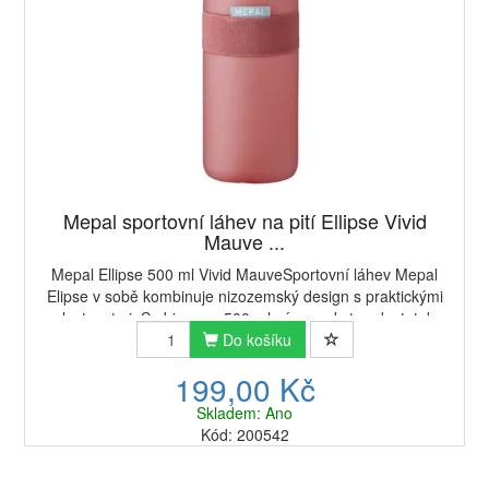
Mepal sportovní láhev na pití Ellipse Vivid
Mauve ...
Mepal Ellipse 500 ml Vivid MauveSportovní láhev Mepal
Elipse v sobě kombinuje nizozemský design s praktickými
vlastnostmi. S objemem 500 ml vám poskytne dostatek
tekutin pro sportovní výkony i každode...
Do košíku
199,00 Kč
Skladem: Ano
Kód: 200542