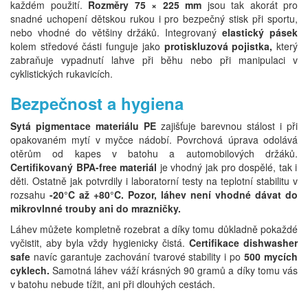
každém použití.
Rozměry 75 × 225 mm
jsou tak akorát pro
snadné uchopení dětskou rukou i pro bezpečný stisk při sportu,
nebo vhodné do většiny držáků. Integrovaný
elastický pásek
kolem středové části funguje jako
protiskluzová pojistka,
který
zabraňuje vypadnutí lahve při běhu nebo při manipulaci v
cyklistických rukavicích.
Bezpečnost a hygiena
Sytá pigmentace materiálu PE
zajišťuje barevnou stálost i při
opakovaném mytí v myčce nádobí. Povrchová úprava odolává
otěrům od kapes v batohu a automobilových držáků.
Certifikovaný BPA-free materiál
je vhodný jak pro dospělé, tak i
děti. Ostatně jak potvrdily i laboratorní testy na teplotní stabilitu v
rozsahu
-20°C až +80°C. Pozor, láhev není vhodné dávat do
mikrovlnné trouby ani do mrazničky.
Láhev můžete kompletně rozebrat a díky tomu důkladně pokaždé
vyčistit, aby byla vždy hygienicky čistá.
Certifikace dishwasher
safe
navíc garantuje zachování tvarové stability i po
500 mycích
cyklech.
Samotná láhev váží krásných 90 gramů a díky tomu vás
v batohu nebude tížit, ani při dlouhých cestách.