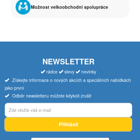
Možnost velkoobchodní spolupráce
NEWSLETTER
rádce
slevy
novinky
Získejte informace o nových akcích a speciálních nabídkách
jako první
Odběr newsletteru můžete kdykoli zrušit
Přihlásit