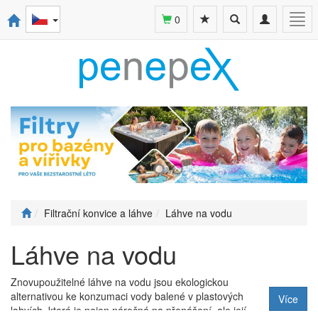
Toggle
Toggle
Togg
0
search
navigation
navi
Filtrační konvice a láhve
Láhve na vodu
Láhve na vodu
Znovupoužitelné láhve na vodu jsou ekologickou
alternativou ke konzumaci vody balené v plastových
Více
lahvích, která je nejen náročná na přenášení, ale její