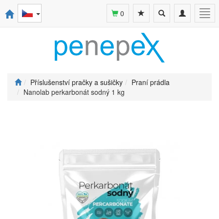
Toggle
Toggle
Togg
0
search
navigation
navi
Příslušenství pračky a sušičky
Praní prádla
Nanolab perkarbonát sodný 1 kg