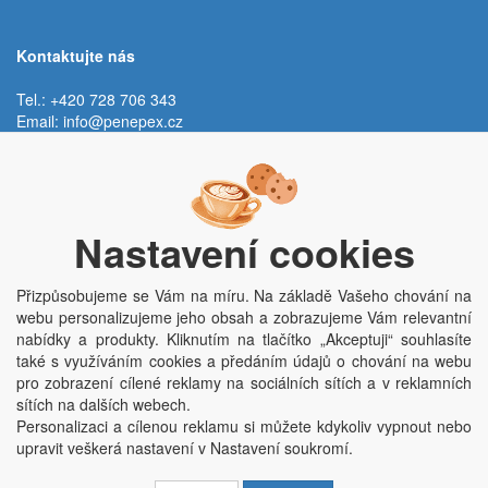
Kontaktujte nás
Tel.: +420 728 706 343
Email:
info@penepex.cz
Po - Pá:
9:00 - 15:00 hod.
Trávník 2076, 686 03 Staré Město
Nastavení cookies
Přizpůsobujeme se Vám na míru. Na základě Vašeho chování na
webu personalizujeme jeho obsah a zobrazujeme Vám relevantní
nabídky a produkty. Kliknutím na tlačítko „Akceptuji“ souhlasíte
také s využíváním cookies a předáním údajů o chování na webu
pro zobrazení cílené reklamy na sociálních sítích a v reklamních
Copyright © Penepex s.r.o. 2025, powered by
ABRA E-shop
sítích na dalších webech.
Penepex s.r.o., Za Špicí 1798, 686 03 Staré Město; IČO: 03220923; DIČ:
Personalizaci a cílenou reklamu si můžete kdykoliv vypnout nebo
CZ03220923; zápis do obchodního rejstříku dne 22. 7. 2014, krajský soud v
upravit veškerá nastavení v Nastavení soukromí.
Brně oddíl C, vložka 84002