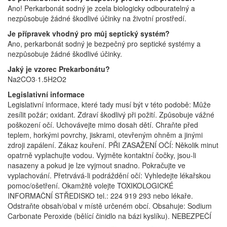
Ano! Perkarbonát sodný je zcela biologicky odbouratelný a
nezpůsobuje žádné škodlivé účinky na životní prostředí.
Je přípravek vhodný pro můj septický systém?
Ano, perkarbonát sodný je bezpečný pro septické systémy a
nezpůsobuje žádné škodlivé účinky.
Jaký je vzorec Prekarbonátu?
Na2CO3·1.5H2O2
Legislativní informace
Legislativní informace, které tady musí být v této podobě: Může
zesílit požár; oxidant. Zdraví škodlivý při požití. Způsobuje vážné
poškození očí. Uchovávejte mimo dosah dětí. Chraňte před
teplem, horkými povrchy, jiskrami, otevřeným ohněm a jinými
zdroji zapálení. Zákaz kouření. PŘI ZASAŽENÍ OČÍ: Několik minut
opatrně vyplachujte vodou. Vyjměte kontaktní čočky, jsou-li
nasazeny a pokud je lze vyjmout snadno. Pokračujte ve
vyplachování. Přetrvává-li podráždění očí: Vyhledejte lékařskou
pomoc/ošetření. Okamžitě volejte TOXIKOLOGICKÉ
INFORMAČNÍ STŘEDISKO tel.: 224 919 293 nebo lékaře.
Odstraňte obsah/obal v místě určeném obcí. Obsahuje: Sodium
Carbonate Peroxide (bělící činidlo na bázi kyslíku). NEBEZPEČÍ