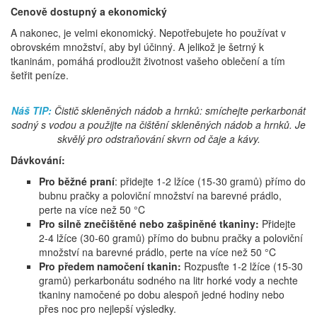
Cenově dostupný a ekonomický
A nakonec, je velmi ekonomický. Nepotřebujete ho používat v
obrovském množství, aby byl účinný. A jelikož je šetrný k
tkaninám, pomáhá prodloužit životnost vašeho oblečení a tím
šetřit peníze.
Náš TIP:
Čistič skleněných nádob a hrnků: smíchejte perkarbonát
sodný s vodou a použijte na čištění skleněných nádob a hrnků. Je
skvělý pro odstraňování skvrn od čaje a kávy.
Dávkování:
Pro běžné praní
: přidejte 1-2 lžíce (15-30 gramů) přímo do
bubnu pračky a poloviční množství na barevné prádlo,
perte na více než 5
0 °C
Pro silně znečištěné nebo zašpiněné tkaniny:
Přidejte
2-4 lžíce (30-60 gramů) přímo do bubnu pračky a poloviční
množství na barevné prádlo,
perte na více než 5
0 °C
Pro předem namočení tkanin:
Rozpusťte 1-2 lžíce (15-30
gramů) perkarbonátu sodného na litr horké vody a nechte
tkaniny namočené po dobu alespoň jedné hodiny nebo
přes noc pro nejlepší výsledky.