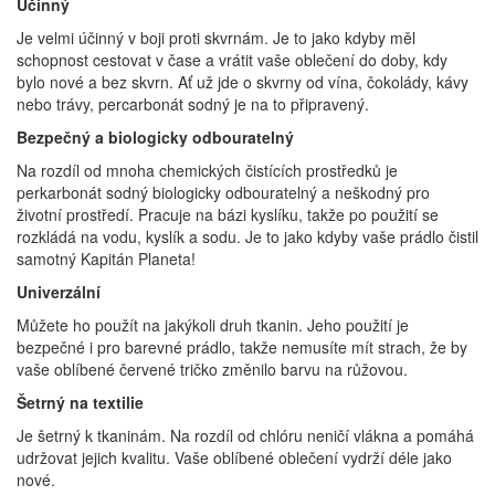
Účinný
Je velmi účinný v boji proti skvrnám. Je to jako kdyby měl
schopnost cestovat v čase a vrátit vaše oblečení do doby, kdy
bylo nové a bez skvrn. Ať už jde o skvrny od vína, čokolády, kávy
nebo trávy, percarbonát sodný je na to připravený.
Bezpečný a biologicky odbouratelný
Na rozdíl od mnoha chemických čistících prostředků je
perkarbonát sodný biologicky odbouratelný a neškodný pro
životní prostředí. Pracuje na bázi kyslíku, takže po použití se
rozkládá na vodu, kyslík a sodu. Je to jako kdyby vaše prádlo čistil
samotný Kapitán Planeta!
Univerzální
Můžete ho použít na jakýkoli druh tkanin. Jeho použití je
bezpečné i pro barevné prádlo, takže nemusíte mít strach, že by
vaše oblíbené červené tričko změnilo barvu na růžovou.
Šetrný na textilie
Je šetrný k tkaninám. Na rozdíl od chlóru neničí vlákna a pomáhá
udržovat jejich kvalitu. Vaše oblíbené oblečení vydrží déle jako
nové.