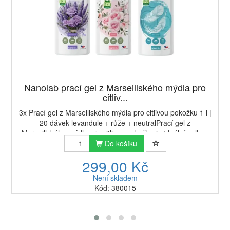
Nanolab prací gel z Marseillského mýdla pro
citliv...
3x Prací gel z Marseillského mýdla pro citlivou pokožku 1 l |
20 dávek levandule + růže + neutralPrací gel z
Marseillského mýdla pro citlivou pokožku je ideální volbou
pro každého, kdo hledá šetrné a ...
Do košíku
299,00 Kč
Není skladem
Kód: 380015