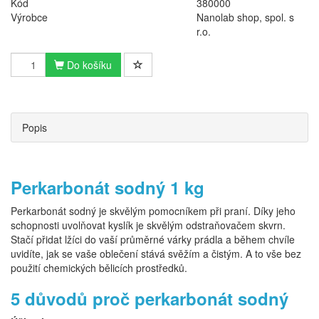
Kód
380000
Výrobce
Nanolab shop, spol. s
r.o.
Do košíku
Popis
Perkarbonát sodný 1 kg
Perkarbonát sodný je skvělým pomocníkem při praní. Díky jeho
schopnosti uvolňovat kyslík je skvělým odstraňovačem skvrn.
Stačí přidat lžíci do vaší průměrné várky prádla a během chvíle
uvidíte, jak se vaše oblečení stává svěžím a čistým. A to vše bez
použití chemických bělicích prostředků.
5 důvodů proč perkarbonát sodný