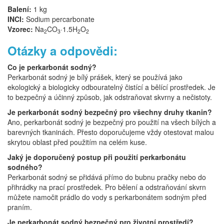
Balení:
1 kg
INCI:
Sodium percarbonate
Vzorec:
Na
CO
·1.5H
O
2
3
2
2
Otázky a odpovědi:
Co je perkarbonát sodný?
Perkarbonát sodný je bílý prášek, který se používá jako
ekologický a biologicky odbouratelný čistící a bělící prostředek. Je
to bezpečný a účinný způsob, jak odstraňovat skvrny a nečistoty.
Je perkarbonát sodný bezpečný pro všechny druhy tkanin?
Ano, perkarbonát sodný je bezpečný pro použití na všech bílých a
barevných tkaninách. Přesto doporučujeme vždy otestovat malou
skrytou oblast před použitím na celém kuse.
Jaký je doporučený postup při použití perkarbonátu
sodného?
Perkarbonát sodný se přidává přímo do bubnu pračky nebo do
přihrádky na prací prostředek. Pro bělení a odstraňování skvrn
můžete namočit prádlo do vody s perkarbonátem sodným před
praním.
Je perkarbonát sodný bezpečný pro životní prostředí?