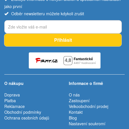
jako první
Odběr newsletteru můžete kdykoli zrušit
Přihlásit
O nákupu
Informace o firmě
Doprava
O nás
Platba
Zastoupení
Reklamace
Velkoobchodní prodej
Obchodní podmínky
Kontakt
Ochrana osobních údajů
Blog
Nastavení soukromí