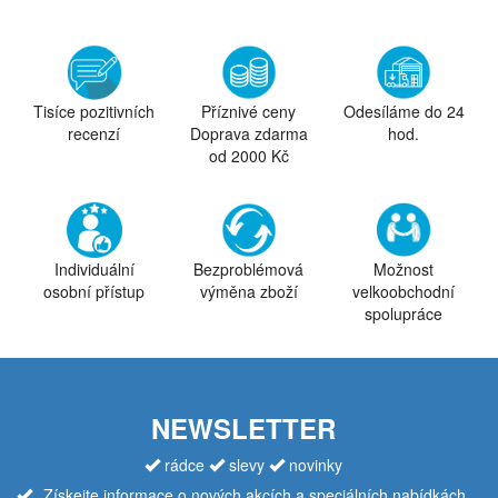
Tisíce pozitivních
Příznivé ceny
Odesíláme do 24
recenzí
Doprava zdarma
hod.
od 2000 Kč
Individuální
Bezproblémová
Možnost
osobní přístup
výměna zboží
velkoobchodní
spolupráce
NEWSLETTER
rádce
slevy
novinky
Získejte informace o nových akcích a speciálních nabídkách