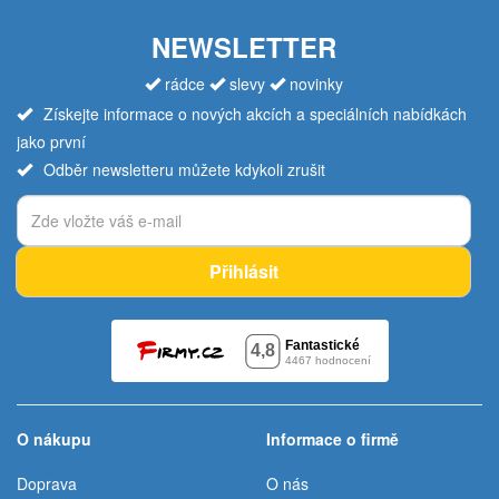
NEWSLETTER
rádce
slevy
novinky
Získejte informace o nových akcích a speciálních nabídkách
jako první
Odběr newsletteru můžete kdykoli zrušit
Přihlásit
O nákupu
Informace o firmě
Doprava
O nás