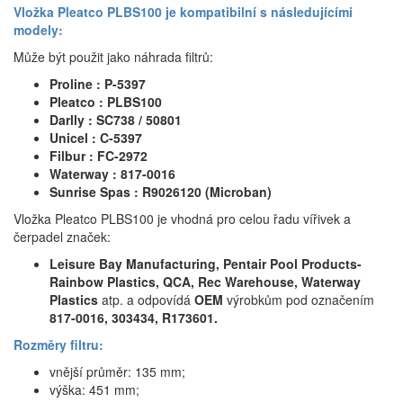
Vložka Pleatco PLBS100 je kompatibilní s následujícími
modely:
Může být použit jako náhrada filtrů:
Proline : P-5397
Pleatco : PLBS100
Darlly : SC738 / 50801
Unicel : C-5397
Filbur : FC-2972
Waterway : 817-0016
Sunrise Spas : R9026120 (Microban)
Vložka Pleatco PLBS100 je vhodná pro celou řadu vířivek a
čerpadel značek:
Leisure Bay Manufacturing, Pentair Pool Products-
Rainbow Plastics, QCA, Rec Warehouse, Waterway
Plastics
atp. a odpovídá
OEM
výrobkům pod označením
817-0016, 303434, R173601.
Rozměry filtru:
vnější průměr: 135 mm;
výška: 451 mm;