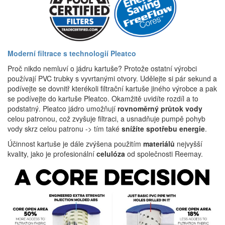
Moderní filtrace s technologií Pleatco
Proč nikdo nemluví o jádru kartuše? Protože ostatní výrobci
používají PVC trubky s vyvrtanými otvory. Udělejte si pár sekund a
podívejte se dovnitř kterékoli filtrační kartuše jiného výrobce a pak
se podívejte do kartuše Pleatco. Okamžitě uvidíte rozdíl a to
podstatný. Pleatco jádro umožňují
rovnoměrný průtok vody
celou patronou, což zvyšuje filtraci, a usnadňuje pumpě pohyb
vody skrz celou patronu -> tím také
snížíte spotřebu energie
.
Účinnost kartuše je dále zvýšena použitím
materiálů
nejvyšší
kvality, jako je profesionální
celulóza
od společnosti Reemay.