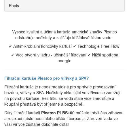
Popis
Vysoce kvalitní a účinná kartuše americké značky Pleatco
odstraňuje nečistoty a zajišťuje křišťálově čistou vodu.
✓
Antimikrobiální koncovky kartuší
✓
Technologie Free Flow
✓
Více otvorů v jádru - účinnější filtrování
✓
Nižší spotřeba
energie
Filtrační kartuše Pleatco pro vířivky a SPA?
Filtrační kartuše je nepostradatelná pro správné provozování
bazénu, vířivky a SPA. Nečistoty cirkulující ve vířivce se zadržují
na povrchu kartuše. Bez filtru se voda stále více znečišťuje a
koupání přestává být příjemné a bezpečné.
Díky filtrační kartuši
Pleatco PLBS100
můžete trávit čas zábavou
a relaxací místo neustálého čištění čerpadla. Zároveň voda ve
vaší vířivce zůstane dokonale čistá!