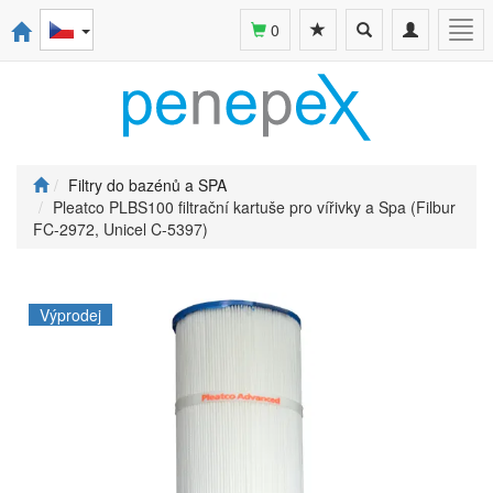
Toggle
Toggle
Togg
0
search
navigation
navi
Filtry do bazénů a SPA
Pleatco PLBS100 filtrační kartuše pro vířivky a Spa (Filbur
FC-2972, Unicel C-5397)
Výprodej