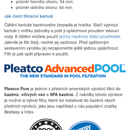
průměr horního otvoru: 54 mm;
průměr dolního otvoru: 54 mm.
Jak čistit filtrační kartuši
Čištění kartuše bazénového čerpadla je hračka. Stačí vyjmout
kartuši z vnitřku jednotky a poté ji opláchnout proudem tekoucí
vody. K čištění můžete použít
jemný nepěnivý čisticí prostředek
.
Jakmile je filtr čistý, nechte jej uschnout. Před opětovným
sestavením výrobku jej nezapomeňte ještě jednou opláchnout.
Filtr je pak opět připraven k použití.
Pleatco Pure
je jedním z předních amerických výrobců filtrů do
bazénů
,
vířivých van
a
SPA bazénů
. Z nabídky tohoto výrobce
je možné si vybrat filtry, které lze instalovat do bazénů všech
předních výrobců, jako jsou například u nás populární značky
Bestway a Intex.