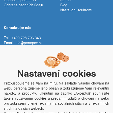
Ochrana osobních údajů
Blog
Nastavení soukromí
Kontaktujte nás
Tel.: +420 728 706 343
Email:
info@penepex.cz
Po - Pá:
9:00 - 15:00 hod.
Trávník 2076, 686 03 Staré Město
Nastavení cookies
Přizpůsobujeme se Vám na míru. Na základě Vašeho chování na
webu personalizujeme jeho obsah a zobrazujeme Vám relevantní
nabídky a produkty. Kliknutím na tlačítko „Akceptuji“ souhlasíte
také s využíváním cookies a předáním údajů o chování na webu
pro zobrazení cílené reklamy na sociálních sítích a v reklamních
Copyright © Penepex s.r.o. 2025, powered by
ABRA E-shop
sítích na dalších webech.
Penepex s.r.o., Za Špicí 1798, 686 03 Staré Město; IČO: 03220923; DIČ: