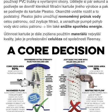
používají PVC trubky s vyvrtanými otvory. Udělejte si pár sekund a
podívejte se dovnitř kterékoli filtrační kartuše jiného výrobce a pak
se podívejte do kartuše Pleatco. Okamžitě uvidíte rozdíl a to
podstatný. Pleatco jádro umožňují
rovnoměrný průtok vody
celou patronou, což zvyšuje filtraci, a usnadňuje pumpě pohyb
vody skrz celou patronu -> tím také
snížíte spotřebu energie
.
Účinnost kartuše je dále zvýšena použitím
materiálů
nejvyšší
kvality, jako je profesionální
celulóza
od společnosti Reemay.