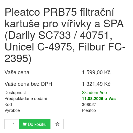
Pleatco PRB75 filtrační
kartuše pro vířivky a SPA
(Darlly SC733 / 40751,
Unicel C-4975, Filbur FC-
2395)
Vaše cena
1 599,00 Kč
Vaše cena bez DPH
1 321,49 Kč
Dostupnost
Skladem Ano
Předpokládané dodání
11.08.2026 u Vás
Kód
308027
Výrobce
Pleatco
Do košíku