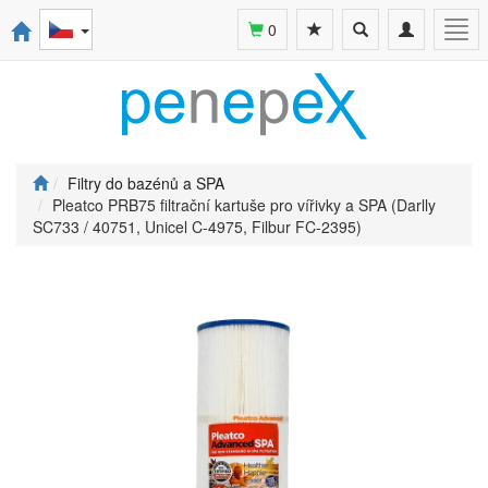
Toggle
Toggle
Togg
0
search
navigation
navi
Filtry do bazénů a SPA
Pleatco PRB75 filtrační kartuše pro vířivky a SPA (Darlly
SC733 / 40751, Unicel C-4975, Filbur FC-2395)