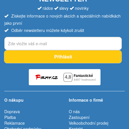
rádce
slevy
novinky
Získejte informace o nových akcích a speciálních nabídkách
jako první
Odběr newsletteru můžete kdykoli zrušit
Přihlásit
O nákupu
Informace o firmě
Doprava
O nás
Platba
Zastoupení
Reklamace
Velkoobchodní prodej
Obchodní podmínky
Kontakt