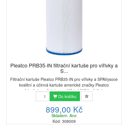
Pleatco PRB35-IN filtrační kartuše pro vířivky a
S...
Filtrační kartuše Pleatco PRB35-IN pro vířivky a SPAVysoce
kvalitní a účinná kartuše americké značky Pleatco
odstraňuje nečistoty a zajišťuje křišťálově čistou
vodu. ✓ Antimikrobiální koncovky kartuší...
Do košíku
899,00 Kč
Skladem: Ano
Kód: 308009