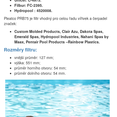
Unicel: C-4975.
Filbur: FC-2395.
Hydropool : 4520008.
Pleatco PRB75 je filtr vhodný pro celou řadu vířivek a čerpadel
značek:
Custom Molded Products, Clair Azu, Dakota Spas,
Emerald Spas, Hydropool Industries, Nahani Spas by
Maax, Pentair Pool Products –Rainbow Plastics.
Rozměry filtru:
vnější průměr: 127 mm;
výška: 551 mm;
průměr horního otvoru: 54 mm;
průměr dolního otvoru: 54 mm.