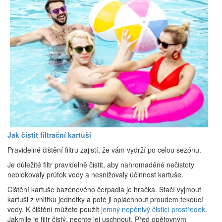
Jak čistit filtrační kartuši
Pravidelné čištění filtru zajistí, že vám vydrží po celou sezónu.
Je důležité filtr pravidelně čistit, aby nahromaděné nečistoty
neblokovaly průtok vody a nesnižovaly účinnost kartuše.
Čištění kartuše bazénového čerpadla je hračka. Stačí vyjmout
kartuši z vnitřku jednotky a poté ji opláchnout proudem tekoucí
vody. K čištění můžete použít
jemný nepěnivý čisticí prostředek
.
Jakmile je filtr čistý, nechte jej uschnout. Před opětovným