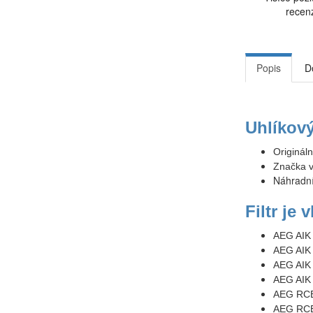
recen
Popis
D
Uhlíkov
Originál
Značka v
Náhradní 
Filtr je
AEG AIK
AEG AIK
AEG AIK
AEG AIK
AEG RCB
AEG RCB