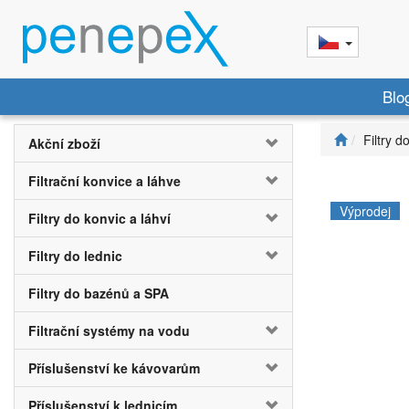
Blo
Filtry d
Akční zboží
Filtrační konvice a láhve
Výprodej
Filtry do konvic a láhví
Filtry do lednic
Filtry do bazénů a SPA
Filtrační systémy na vodu
Příslušenství ke kávovarům
Příslušenství k lednicím