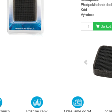
Předpokládané dod
Kód
Výrobce
Do koš
tivních
Příznivé ceny
Odesíláme do 24
Indiv