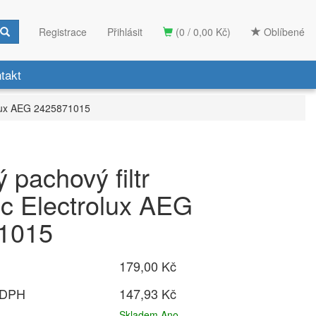
Registrace
Přihlásit
(0 / 0,00 Kč)
Oblíbené
takt
rolux AEG 2425871015
 pachový filtr
ic Electrolux AEG
1015
179,00 Kč
 DPH
147,93 Kč
Skladem Ano