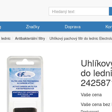
g
Značky
Doprava
Kon
o lednic
Antibakteriální filtry
Uhlíkový pachový filtr do lednic Elect
Uhlíkový
do ledn
242587
Vaše cena
Vaše cena bez
Dostupnost