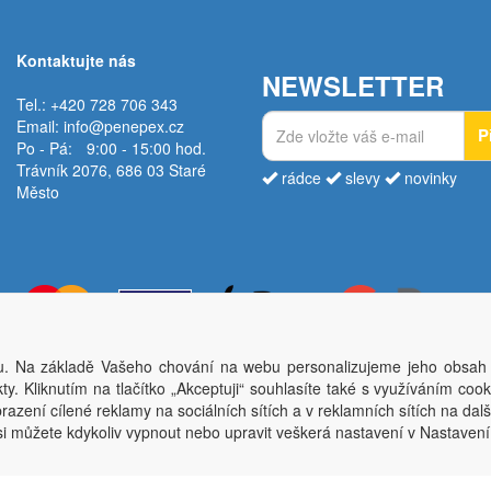
Kontaktujte nás
NEWSLETTER
Tel.: +420 728 706 343
Email:
info@penepex.cz
P
Po - Pá:
9:00 - 15:00 hod.
Trávník 2076, 686 03 Staré
rádce
slevy
novinky
Město
. Na základě Vašeho chování na webu personalizujeme jeho obsah
Copyright © Penepex s.r.o. 2025, powered by
ABRA E-shop
y. Kliknutím na tlačítko „Akceptuji“ souhlasíte také s využíváním coo
ěsto; IČO: 03220923; DIČ: CZ03220923; zápis do obchodního rejstříku dne 22. 7. 2
azení cílené reklamy na sociálních sítích a v reklamních sítích na dal
si můžete kdykoliv vypnout nebo upravit veškerá nastavení v Nastaven