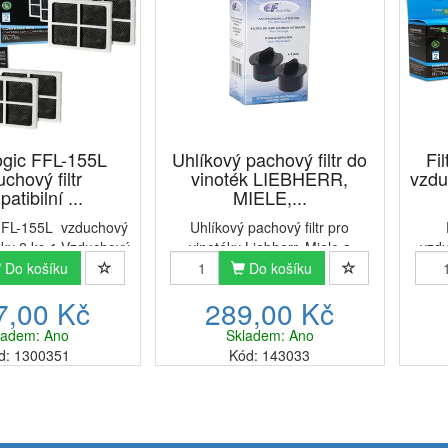
Logic FFL-155L
Uhlíkový pachový filtr do
Fi
chový filtr
vinoték LIEBHERR,
vzdu
atibilní ...
MIELE,...
 FFL-155L vzduchový
Uhlíkový pachový filtr pro
ničky 2 ks✔ Vzduchový
vinotéky Liebherr, Miele a
vzdu
ter Logic FFL-155L
Gaggenau zajistí, že vaše
ks)
Do košíku
Do košíku
e pachy a bojuje s
vinotéka nebude ani po
pa
7,00 Kč
289,00 Kč
e vaší lednici.✔ Filtr
dlouhodobém užívaní cítit
ity Filter Logic FFL-
nevhodnými pachy. Alternativní
ladem: Ano
Skladem: Ano
L slouží ...
filtr Eurofilter WF090 nabízí
potra
d: 1300351
Kód: 143033
kvalitu or...