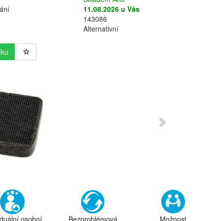
ání
11.08.2026 u Vás
143086
Alternativní
íku
iduální osobní
Bezproblémová
Možnost