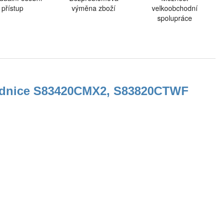
přístup
výměna zboží
velkoobchodní
spolupráce
 lednice S83420CMX2, S83820CTWF