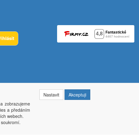
řihlásit
Nastavit
Akceptuji
 a zobrazujeme
kies a předáním
014, krajský soud v Brně oddíl C, vložka 84002
ších webech.
í soukromí.