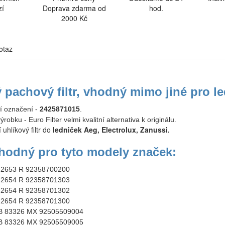
zí
Doprava zdarma od
hod.
2000 Kč
otaz
ý pachový filtr, vhodný mimo jiné pro
ní označení -
2425871015
.
ýrobku - Euro Filter
velmi kvalitní alternativa k originálu.
uhlíkový filtr do
ledniček Aeg, Electrolux, Zanussi.
 vhodný pro tyto modely značek:
 2653 R 92358700200
 2654 R 92358701303
 2654 R 92358701302
 2654 R 92358701300
 83326 MX 92505509004
 83326 MX 92505509005