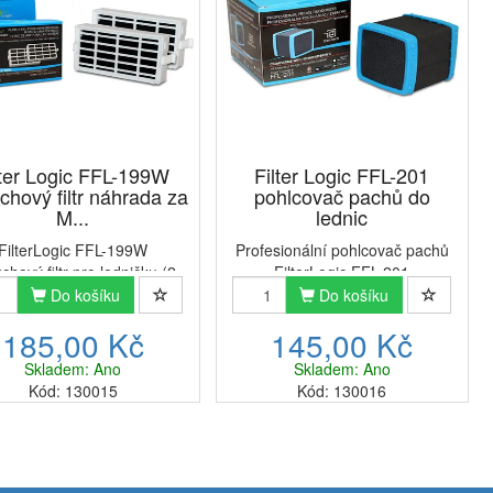
lter Logic FFL-199W
Filter Logic FFL-201
chový filtr náhrada za
pohlcovač pachů do
M...
lednic
FilterLogic FFL-199W
Profesionální pohlcovač pachů
chový filtr pro ledničku (2
FilterLogic FFL-201
✔ absorpce nepříjemných
(DeoTech)Pohlcovač pachů
Do košíku
Do košíku
chů;✔ prodloužená doba
FilterLogic FFL-201 je
185,00 Kč
145,00 Kč
skladování produktů;✔
univerzální a vysoce účinný
antibakteriální ochrana
pomocník do každé chladničky.
Skladem: Ano
Skladem: Ano
vin;✔ svěží vůně díky filtru
Efektivně neutralizuje
Kód: 130015
Kód: 130016
chladničky.Svěž...
nepříjemné pachy z jí...