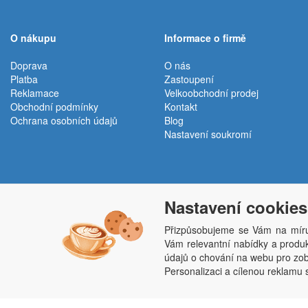
O nákupu
Informace o firmě
Doprava
O nás
Platba
Zastoupení
Reklamace
Velkoobchodní prodej
Obchodní podmínky
Kontakt
Ochrana osobních údajů
Blog
Nastavení soukromí
Nastavení cookies
Přizpůsobujeme se Vám na míru
Vám relevantní nabídky a produkt
Penepex s.r.o., Za Špicí 1798, 686 03 Staré M
údajů o chování na webu pro zobr
Personalizaci a cílenou reklamu 