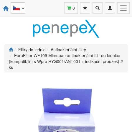
Toggle
Toggle
Togg
0
search
navigation
navi
Filtry do lednic
Antibakteriální filtry
EuroFilter WF109 Microban antibakteriální filtr do lednice
(kompatibilní s Wpro HYG001/ANT001 + indikační proužek) 2
ks