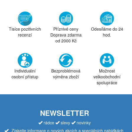
Tisíce pozitivních
Příznivé ceny
Odesíláme do 24
recenzí
Doprava zdarma
hod.
od 2000 Kč
Individuální
Bezproblémová
Možnost
osobní přístup
výměna zboží
velkoobchodní
spolupráce
NEWSLETTER
rádce
slevy
novinky
Získejte informace o nových akcích a speciálních nabídkách