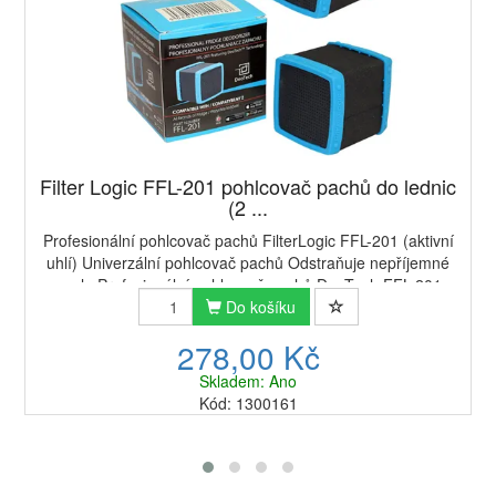
Filter Logic FFL-201 pohlcovač pachů do lednic
(2 ...
Profesionální pohlcovač pachů FilterLogic FFL-201 (aktivní
uhlí) Univerzální pohlcovač pachů Odstraňuje nepříjemné
pachyProfesionální pohlcovač pachů DeoTech FFL-201
bude fungovat v každé lednici. Úči...
Do košíku
278,00 Kč
Skladem: Ano
Kód: 1300161