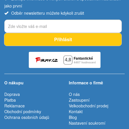
jako první
Odběr newsletteru můžete kdykoli zrušit
Přihlásit
O nákupu
Informace o firmě
Doprava
O nás
Platba
Zastoupení
Reklamace
Velkoobchodní prodej
Obchodní podmínky
Kontakt
Ochrana osobních údajů
Blog
Nastavení soukromí