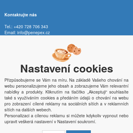
Kontaktujte nás
Tel.: +420 728 706 343
Email:
info@penepex.cz
Po - Pá:
9:00 - 15:00 hod.
Trávník 2076, 686 03 Staré Město
Nastavení cookies
Přizpůsobujeme se Vám na míru. Na základě Vašeho chování na
webu personalizujeme jeho obsah a zobrazujeme Vám relevantní
nabídky a produkty. Kliknutím na tlačítko „Akceptuji“ souhlasíte
také s využíváním cookies a předáním údajů o chování na webu
pro zobrazení cílené reklamy na sociálních sítích a v reklamních
Copyright © Penepex s.r.o. 2025, powered by
ABRA E-shop
sítích na dalších webech.
Penepex s.r.o., Za Špicí 1798, 686 03 Staré Město; IČO: 03220923; DIČ:
Personalizaci a cílenou reklamu si můžete kdykoliv vypnout nebo
CZ03220923; zápis do obchodního rejstříku dne 22. 7. 2014, krajský soud v
upravit veškerá nastavení v Nastavení soukromí.
Brně oddíl C, vložka 84002