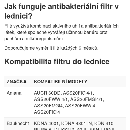
Jak funguje antibakteriální filtr v
lednici?
Filtr využívá kombinaci aktivního uhlí a antibakteriálních
látek, které společně vytvářejí účinnou bariéru proti
pachům a mikroorganismům.
Doporučujeme vyměnit filtr každých 6 měsíců.
Kompatibilita filtru do lednice
ZNAČKA
KOMPATIBILNÍ MODELY
Amana
AUCR 60DD, ASS20FIGI4/1,
ASS20FWWI4/1, ASS20FMGI4/1,
ASS20FMGI4, ASS20FWWI4,
ASS20FIGI4
Bauknecht
KDNA 4001, KDNA 4301 IN, KDN 410
PURE A+IN, KSN 3183 IL, KSN 1183 IL