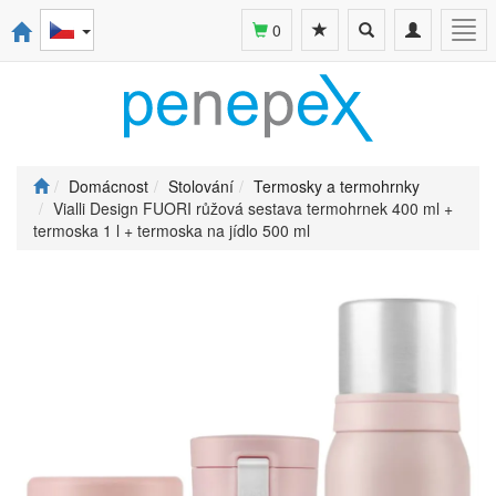
Toggle
Toggle
Togg
0
search
navigation
navi
Domácnost
Stolování
Termosky a termohrnky
Vialli Design FUORI růžová sestava termohrnek 400 ml +
termoska 1 l + termoska na jídlo 500 ml