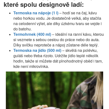
které spolu designově ladí:
Termoska na nápoje (1 l)
– hodí se na čaj, kávu
nebo horkou vodu. Je dostatečně velká, aby stačila
na celodenní výlet, ale díky úzkému tvaru se vejde i
do batohu.
Termohrnek (400 ml)
– ideální na ranní kávu, kterou
si vezmete s sebou cestou do práce nebo do auta.
Díky svíčku neproteče a nápoj zůstane déle teplý.
Termoska na jídlo (500 ml)
– skvělá na polévku,
guláš nebo třeba rizoto. Udržíte jídlo teplé několik
hodin, takže si můžete dát plnohodnotný oběd i tam,
kde není mikrovlnka.