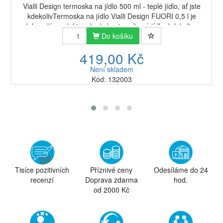
Vialli Design termoska na jídlo 500 ml - teplé jídlo, ať jste
kdekolivTermoska na jídlo Vialli Design FUORI 0,5 l je
dokonalý produkt, pokud chcete mít své jídlo, kdekoliv s
sebou. V práci, na procház...
Do košíku
419,00 Kč
Není skladem
Kód: 132003
Tisíce pozitivních
Příznivé ceny
Odesíláme do 24
recenzí
Doprava zdarma
hod.
od 2000 Kč