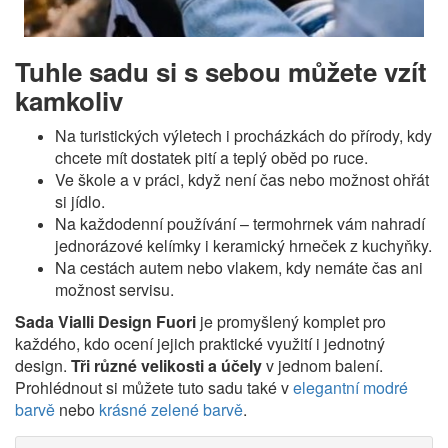
Tuhle sadu si s sebou můžete vzít
kamkoliv
Na turistických výletech i procházkách do přírody, kdy
chcete mít dostatek pití a teplý oběd po ruce.
Ve škole a v práci, když není čas nebo možnost ohřát
si jídlo.
Na každodenní používání – termohrnek vám nahradí
jednorázové kelímky i keramický hrneček z kuchyňky.
Na cestách autem nebo vlakem, kdy nemáte čas ani
možnost servisu.
Sada Vialli Design Fuori
je promyšlený komplet pro
každého, kdo ocení jejich praktické využití i jednotný
design.
Tři různé velikosti a účely
v jednom balení.
Prohlédnout si můžete tuto sadu také v
elegantní modré
barvě
nebo
krásné zelené barvě
.