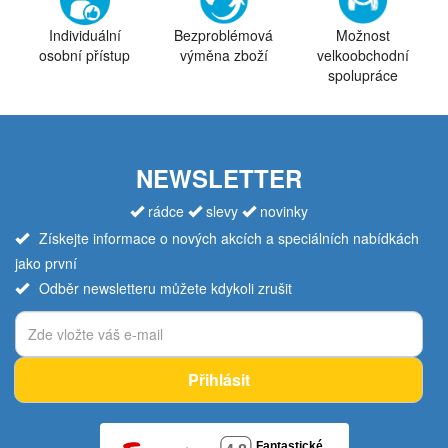
Individuální
Bezproblémová
Možnost
osobní přístup
výměna zboží
velkoobchodní
spolupráce
NEWSLETTER
rádce
slevy
novinky
Získejte informace o nových akcích a speciálních nabídkách
jako první
Odběr newsletteru můžete kdykoli zrušit
Přihlásit