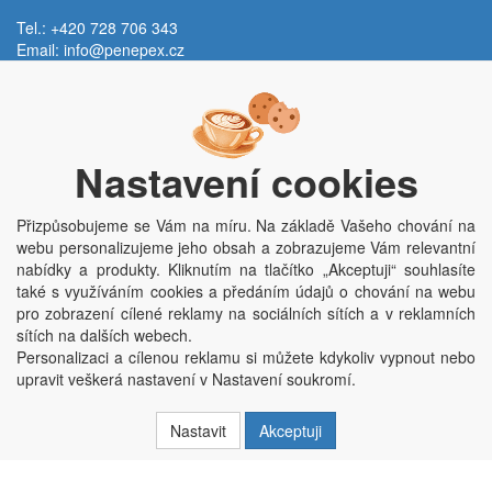
Tel.: +420 728 706 343
Email:
info@penepex.cz
Po - Pá:
9:00 - 15:00 hod.
Trávník 2076, 686 03 Staré Město
Nastavení cookies
Přizpůsobujeme se Vám na míru. Na základě Vašeho chování na
webu personalizujeme jeho obsah a zobrazujeme Vám relevantní
nabídky a produkty. Kliknutím na tlačítko „Akceptuji“ souhlasíte
také s využíváním cookies a předáním údajů o chování na webu
pro zobrazení cílené reklamy na sociálních sítích a v reklamních
Copyright © Penepex s.r.o. 2025, powered by
ABRA E-shop
sítích na dalších webech.
Penepex s.r.o., Za Špicí 1798, 686 03 Staré Město; IČO: 03220923; DIČ:
Personalizaci a cílenou reklamu si můžete kdykoliv vypnout nebo
CZ03220923; zápis do obchodního rejstříku dne 22. 7. 2014, krajský soud v
upravit veškerá nastavení v Nastavení soukromí.
Brně oddíl C, vložka 84002
Nastavit
Akceptuji