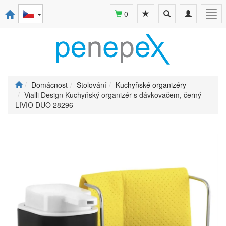
Toggle
Toggle
Togg
0
search
navigation
navi
Domácnost
Stolování
Kuchyňské organizéry
Vialli Design Kuchyňský organizér s dávkovačem, černý
LIVIO DUO 28296