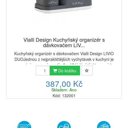
Vialli Design Kuchyňský organizér s
dávkovačem LIV...
Kuchyňský organizér s dávkovačem Vialli Design LIVIO
DUOJednou z nejpraktičtějších vychytávek v kuchyni je
organizér na mycí prostředky. Ukládání těchto mycích
prostředků po umytí nádobí je často dile...
Do košíku
387,00 Kč
Skladem: Ano
Kód: 132001