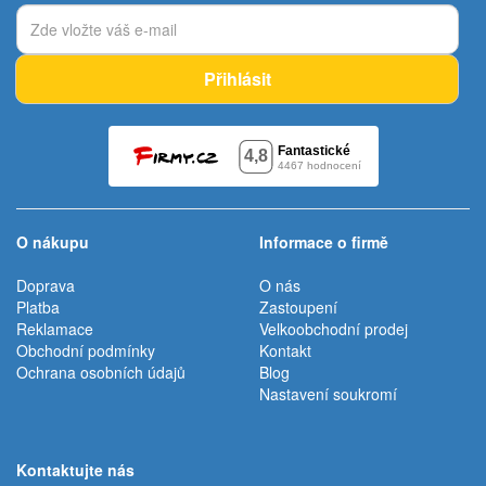
Přihlásit
O nákupu
Informace o firmě
Doprava
O nás
Platba
Zastoupení
Reklamace
Velkoobchodní prodej
Obchodní podmínky
Kontakt
Ochrana osobních údajů
Blog
Nastavení soukromí
Kontaktujte nás