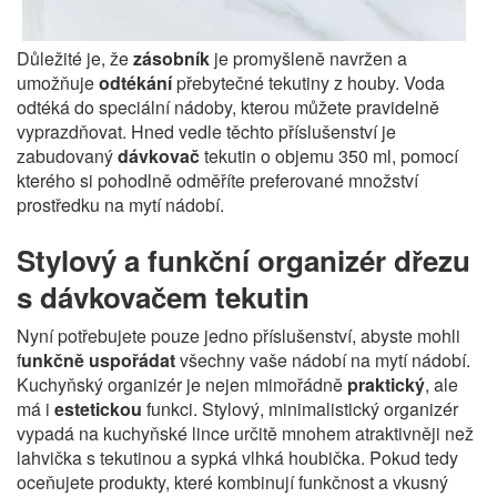
Důležité je, že
zásobník
je promyšleně navržen a
umožňuje
odtékání
přebytečné tekutiny z houby. Voda
odtéká do speciální nádoby, kterou můžete pravidelně
vyprazdňovat. Hned vedle těchto příslušenství je
zabudovaný
dávkovač
tekutin o objemu 350 ml, pomocí
kterého si pohodlně odměříte preferované množství
prostředku na mytí nádobí.
Stylový a funkční organizér dřezu
s dávkovačem tekutin
Nyní potřebujete pouze jedno příslušenství, abyste mohli
f
unkčně uspořádat
všechny vaše nádobí na mytí nádobí.
Kuchyňský organizér je nejen mimořádně
praktický
, ale
má i
estetickou
funkci. Stylový, minimalistický organizér
vypadá na kuchyňské lince určitě mnohem atraktivněji než
lahvička s tekutinou a sypká vlhká houbička. Pokud tedy
oceňujete produkty, které kombinují funkčnost a vkusný