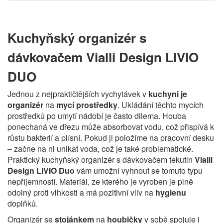
Kuchyňský organizér s
dávkovačem Vialli Design LIVIO
DUO
Jednou z nejpraktičtějších vychytávek v
kuchyni je
organizér
na
mycí prostředky
. Ukládání těchto mycích
prostředků po umytí nádobí je často dilema. Houba
ponechaná ve dřezu může absorbovat vodu, což přispívá k
růstu bakterií a plísní. Pokud ji položíme na pracovní desku
– začne na ni unikat voda, což je také problematické.
Praktický kuchyňský organizér s dávkovačem tekutin
Vialli
Design LIVIO Duo
vám umožní vyhnout se tomuto typu
nepříjemností. Materiál, ze kterého je vyroben je plně
odolný proti vlhkosti a má pozitivní vliv na
hygienu
doplňků.
Organizér se
stojánkem
na
houbičky
v sobě spojuje i