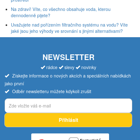
Na zdraví! Víte, co všechno obsahuje voda, kterou
dennodenně pijete?
Uvažujete nad pořízením filtračního systému na vodu? Víte
jaké jsou jeho výhody ve srovnání s jinými alternativami?
NEWSLETTER
rádce
slevy
novinky
Získejte informace o nových akcích a speciálních nabídkách
jako první
Odběr newsletteru můžete kdykoli zrušit
Přihlásit