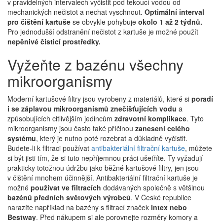
v pravidelných intervalech vyčistit pod tekoucí vodou od
mechanických nečistot a nechat vyschnout.
Optimální interval
pro čištění kartuše
se obvykle pohybuje
okolo 1 až 2 týdnů.
Pro jednodušší odstranění nečistot z kartuše je možné použít
nepěnivé čisticí prostředky.
Vyžeňte z bazénu všechny
mikroorganismy
Moderní kartušové filtry jsou vyrobeny z materiálů, které si
poradí
i se záplavou mikroorganismů
znečišťujících vodu
a
způsobujících citlivějším jedincům
zdravotní komplikace
. Tyto
mikroorganismy jsou často také příčinou
zanesení celého
systému
, který je nutno poté rozebrat a důkladně vyčistit.
Budete-li k filtraci používat
antibakteriální filtrační kartuše
, můžete
si být jisti tím, že si tuto nepříjemnou práci ušetříte. Ty vyžadují
prakticky totožnou údržbu jako běžné kartušové filtry, jen jsou
v čištění mnohem účinnější. Antibakteriální filtrační kartuše je
možné
používat ve filtracích
dodávaných společně s většinou
bazénů předních světových výrobců
. V České republice
narazíte například na bazény s filtrací značek
Intex nebo
Bestway
. Před nákupem si ale porovnejte rozměry komory a