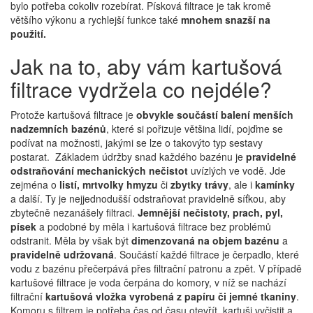
bylo potřeba cokoliv rozebírat. Písková filtrace je tak kromě
většího výkonu a rychlejší funkce také
mnohem snazší na
použití.
Jak na to, aby vám kartušová
filtrace vydržela co nejdéle?
Protože kartušová filtrace je
obvykle součástí balení menších
nadzemních bazénů
, které si pořizuje většina lidí, pojďme se
podívat na možnosti, jakými se lze o takovýto typ sestavy
postarat. Základem údržby snad každého bazénu je
pravidelné
odstraňování mechanických nečistot
uvízlých ve vodě. Jde
zejména o
listí, mrtvolky hmyzu
či
zbytky trávy
, ale i
kamínky
a další. Ty je nejjednodušší odstraňovat pravidelně síťkou, aby
zbytečně nezanášely filtraci.
Jemnější nečistoty, prach, pyl,
písek
a podobné by měla i kartušová filtrace bez problémů
odstranit. Měla by však být
dimenzovaná na objem bazénu
a
pravidelně udržovaná
. Součástí každé filtrace je čerpadlo, které
vodu z bazénu přečerpává přes filtrační patronu a zpět. V případě
kartušové filtrace je voda čerpána do komory, v níž se nachází
filtrační
kartušová vložka vyrobená z papíru či jemné tkaniny
.
Komoru s filtrem je potřeba čas od času otevřít, kartuši vyčistit a