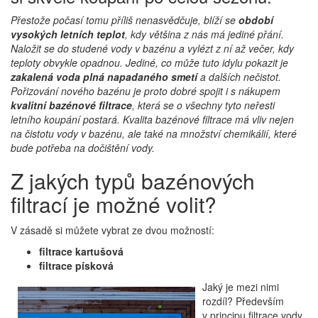
Přestože počasí tomu příliš nenasvědčuje, blíží se
období
vysokých letních teplot
, kdy většina z nás má jediné přání.
Naložit se do studené vody v bazénu a vylézt z ní až večer, kdy
teploty obvykle opadnou. Jediné, co může tuto idylu pokazit je
zakalená voda plná napadaného smetí
a dalších nečistot.
Pořizování nového bazénu je proto dobré spojit i s nákupem
kvalitní bazénové filtrace
, která se o všechny tyto neřesti
letního koupání postará. Kvalita bazénové filtrace má vliv nejen
na čistotu vody v bazénu, ale také na množství chemikálií, které
bude potřeba na dočištění vody.
Z jakých typů bazénových
filtrací je možné volit?
V zásadě si můžete vybrat ze dvou možností:
filtrace kartušová
filtrace písková
Jaký je mezi nimi
rozdíl? Především
v principu filtrace vody.