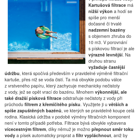
Kartušová filtrace
má
nižší výkon
a hodí se
spíše pro menší
dočasné či trvalé
nadzemní bazény
s objemem zhruba do
10 m3. V porovnání
s pískovou filtrací je ale
výrazně levnější
. Na
druhou stranu
vyžaduje častější
údržbu
, která spočívá především v pravidelné výměně filtrační
kartuše, přes niž se voda čistí. Ta má obvykle podobu válce
z vrstveného papíru, který zachycuje mechanicky nečistoty
z vody, jež se opět vrací do bazénu. Mnohem
výkonnější, ale
také dražší písková filtrace
odstraňuje nečistoty z vody při
průchodu
filtrem z křemičitého písku
. Využijete ji u
větších a
spíše zapuštěných bazénů
, ve kterých se pravidelně koupe celá
rodina. Klasická údržba v podobě výměny filtračních komponent
není v tomto případě potřeba. Filtrace bývá obvykle vybavena
vícecestným filtrem
, díky němuž je možno
přepnout směr toku
vody
a písek automaticky proprat a
filtr vypláchnout
, aniž by