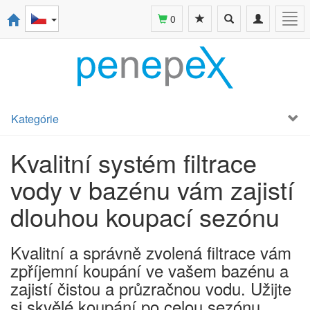
Toggle
Toggle
Togg
0
search
navigation
navi
Kategórie
Kvalitní systém filtrace
vody v bazénu vám zajistí
dlouhou koupací sezónu
Kvalitní a správně zvolená filtrace vám
zpříjemní koupání ve vašem bazénu a
zajistí čistou a průzračnou vodu. Užijte
si skvělé koupání po celou sezónu.