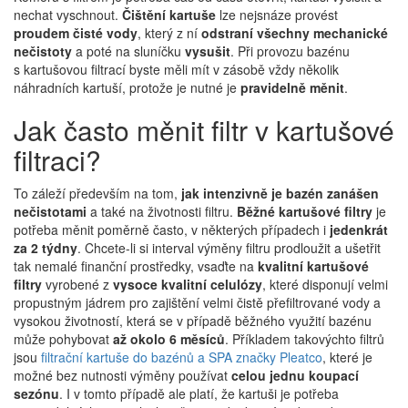
nechat vyschnout.
Čištění kartuše
lze nejsnáze provést
proudem čisté vody
, který z ní
odstraní všechny mechanické
nečistoty
a poté na sluníčku
vysušit
. Při provozu bazénu
s kartušovou filtrací byste měli mít v zásobě vždy několik
náhradních kartuší, protože je nutné je
pravidelně měnit
.
Jak často měnit filtr v kartušové
filtraci?
To záleží především na tom,
jak intenzivně je bazén zanášen
nečistotami
a také na životnosti filtru.
Běžné kartušové filtry
je
potřeba měnit poměrně často, v některých případech i
jedenkrát
za 2 týdny
. Chcete-li si interval výměny filtru prodloužit a ušetřit
tak nemalé finanční prostředky, vsaďte na
kvalitní kartušové
filtry
vyrobené z
vysoce kvalitní celulózy
, které disponují velmi
propustným jádrem pro zajištění velmi čistě přefiltrované vody a
vysokou životností, která se v případě běžného využití bazénu
může pohybovat
až okolo 6 měsíců
. Příkladem takovýchto filtrů
jsou
filtrační kartuše do bazénů a SPA značky Pleatco
, které je
možné bez nutnosti výměny používat
celou jednu koupací
sezónu
. I v tomto případě ale platí, že kartuši je potřeba