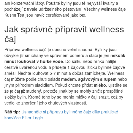
ani konzervační látky. Použité byliny jsou té nejvyšší kvality a
pocházejí z trvale udržitelného pěstování. Všechny wellness čaje
Kusmi Tea jsou navíc certifikované jako bio.
Jak správně připravit wellness
čaj
Příprava wellness čajů je obecně velmi snadná. Bylinky jsou
obvykle již smíchány ve správném poměru a stačí je jen
několik
minut louhovat v horké vodě
. Do šálku nebo hrnku nalijte
čerstvě uvařenou vodu a přidejte 1 čajovou lžičku bylinné čajové
směsi. Nechte louhovat 5-7 minut a občas zamíchejte. Wellness
čaj můžete podle chuti osladit
medem, agávovým sirupem
nebo
jiným přírodním sladidlem. Pokud chcete přidat
mléko
, ujistěte se,
že je čaj již studený, protože jinak by se mohly zničit prospěšné
složky bylin. Kromě toho by se mohlo mléko v čaji srazit, což by
vedlo ke zhoršení jeho chuťových vlastností.
Náš tip:
Usnadněte si přípravu bylinného čaje díky praktické
konvičce Filter Logic.