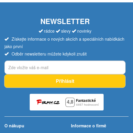
NEWSLETTER
rádce
slevy
novinky
Získejte informace o nových akcích a speciálních nabídkách
jako první
Odběr newsletteru můžete kdykoli zrušit
Přihlásit
O nákupu
Informace o firmě