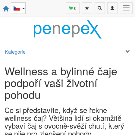
Toggle
Toggle
Togg
0
search
navigation
navi
Kategórie
Wellness a bylinné čaje
podpoří vaši životní
pohodu
Co si představíte, když se řekne
wellness čaj? Většina lidí si okamžitě
vybaví čaj s ovocně-svěží chutí, který
se pije pro zlepšení pohody.