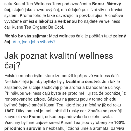
setu Kusmi Tea Wellness Teas pod označením
Boost
.
Mátový
čaj
, stejně jako zázvorový čaj, má údajně pozitivní vliv na trávicí
systém. Kromě toho je také osvěžující a povzbuzující. V chuťově
vyvážené směsi
s lékořicí a verbenou
ho najdete ve wellness
čaji Kusmi Tea Organic Be Cool.
Mohlo by vás zajímat:
Mezi wellness čaje je počítán také
zelený
čaj
.
Víte, jsou jeho výhody?
Jak poznat kvalitní wellness
čaj?
Existuje mnoho bylin, které lze použít k přípravě wellness čajů.
Nejdůležitější je, aby bylinky byly
kvalitní a čerstvé
. Jen tak je
zajištěno, že si čaje zachovají plné aroma a blahodárné účinky.
Při nákupu wellness čajů byste se proto měli ujistit, že pocházejí z
renomovaného zdroje. Sázkou na jistotu jsou v tomto ohledu
bylinné čajové směsi Kusmi Tea, které jsou míchány již od roku
1867.
Díky tomu si je mohl oblíbit i ruský car. Značka se později
zabydlela
ve Francii
, odkud expandovala do celého světa.
Všechny bylinné čajové směsi Kusmi Tea jsou vyrobeny ze
100%
přírodních surovin
a neobsahují žádná umělá aromata, barviva