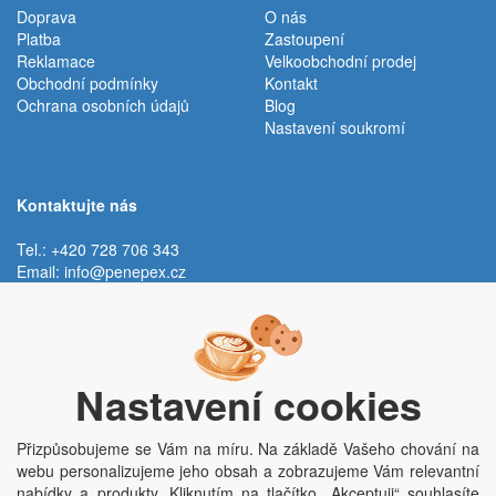
Doprava
O nás
Platba
Zastoupení
Reklamace
Velkoobchodní prodej
Obchodní podmínky
Kontakt
Ochrana osobních údajů
Blog
Nastavení soukromí
Kontaktujte nás
Tel.: +420 728 706 343
Email:
info@penepex.cz
Po - Pá:
9:00 - 15:00 hod.
Trávník 2076, 686 03 Staré Město
Nastavení cookies
Přizpůsobujeme se Vám na míru. Na základě Vašeho chování na
webu personalizujeme jeho obsah a zobrazujeme Vám relevantní
nabídky a produkty. Kliknutím na tlačítko „Akceptuji“ souhlasíte