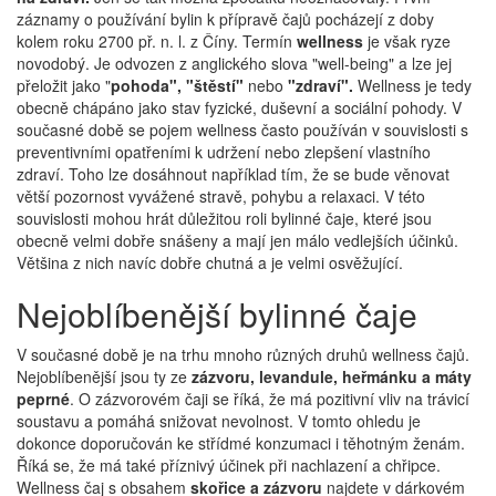
záznamy o používání bylin k přípravě čajů pocházejí z doby
kolem roku 2700 př. n. l. z Číny. Termín
wellness
je však ryze
novodobý. Je odvozen z anglického slova "well-being" a lze jej
přeložit jako "
pohoda", "štěstí"
nebo
"zdraví".
Wellness je tedy
obecně chápáno jako stav fyzické, duševní a sociální pohody. V
současné době se pojem wellness často používán v souvislosti s
preventivními opatřeními k udržení nebo zlepšení vlastního
zdraví. Toho lze dosáhnout například tím, že se bude věnovat
větší pozornost vyvážené stravě, pohybu a relaxaci. V této
souvislosti mohou hrát důležitou roli bylinné čaje, které jsou
obecně velmi dobře snášeny a mají jen málo vedlejších účinků.
Většina z nich navíc dobře chutná a je velmi osvěžující.
Nejoblíbenější bylinné čaje
V současné době je na trhu mnoho různých druhů wellness čajů.
Nejoblíbenější jsou ty ze
zázvoru, levandule, heřmánku a máty
peprné
. O zázvorovém čaji se říká, že má pozitivní vliv na trávicí
soustavu a pomáhá snižovat nevolnost. V tomto ohledu je
dokonce doporučován ke střídmé konzumaci i těhotným ženám.
Říká se, že má také příznivý účinek při nachlazení a chřipce.
Wellness čaj s obsahem
skořice a zázvoru
najdete v dárkovém