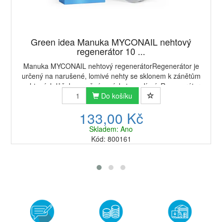
Green idea Manuka MYCONAIL nehtový
regenerátor 10 ...
Manuka MYCONAIL nehtový regenerátorRegenerátor je
určený na narušené, lomivé nehty se sklonem k zánětům
nehtových lůžek s možným výskytem plísní. Regenerátor
příznivě ovlivňuje stav nehtů, zvyšuje jej...
Do košíku
133,00 Kč
Skladem: Ano
Kód: 800161