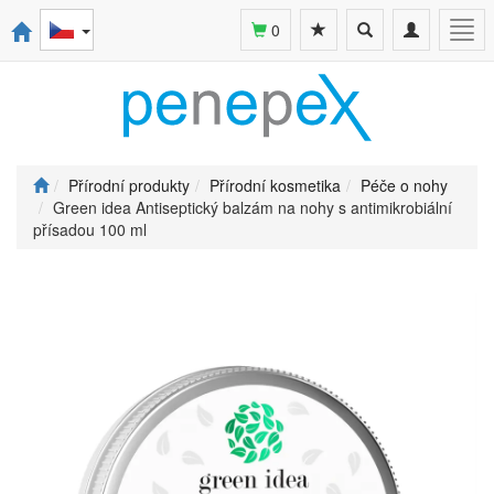
Toggle
Toggle
Togg
0
search
navigation
navi
Přírodní produkty
Přírodní kosmetika
Péče o nohy
Green idea Antiseptický balzám na nohy s antimikrobiální
přísadou 100 ml