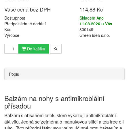
Vaše cena bez DPH
114,88 Kč
Dostupnost
Skladem Ano
Předpokládané dodání
11.08.2026 u Vás
Kód
800149
Výrobce
Green idea s.r.o.
Do košíku
Popis
Balzám na nohy s antimikrobiální
přísadou
Balzám s obsahem látek, které vykazují antimikrobiální
aktivitu. Jedná se zejména o manukovou silici a tea tree oil
silici. Tyto přírodní látky jsou velmi účinné proti bakteriím a