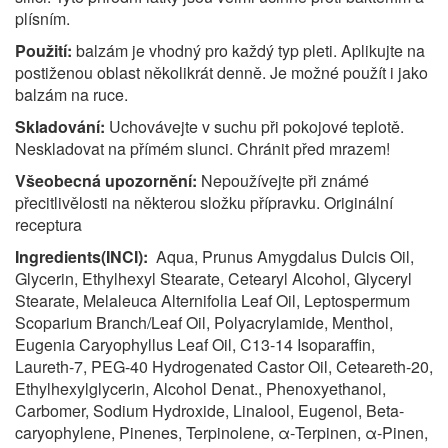
plísním.
Použití:
balzám je vhodný pro každý typ pleti. Aplikujte na
postiženou oblast několikrát denně. Je možné použít i jako
balzám na ruce.
Skladování:
Uchovávejte v suchu při pokojové teplotě.
Neskladovat na přímém slunci. Chránit před mrazem!
Všeobecná upozornění:
Nepoužívejte při známé
přecitlivělosti na některou složku přípravku. Originální
receptura
Ingredients(INCI):
Aqua, Prunus Amygdalus Dulcis Oil,
Glycerin, Ethylhexyl Stearate, Cetearyl Alcohol, Glyceryl
Stearate, Melaleuca Alternifolia Leaf Oil, Leptospermum
Scoparium Branch/Leaf Oil, Polyacrylamide, Menthol,
Eugenia Caryophyllus Leaf Oil, C13-14 Isoparaffin,
Laureth-7, PEG-40 Hydrogenated Castor Oil, Ceteareth-20,
Ethylhexylglycerin, Alcohol Denat., Phenoxyethanol,
Carbomer, Sodium Hydroxide, Linalool, Eugenol, Beta-
caryophylene, Pinenes, Terpinolene, α-Terpinen, α-Pinen,