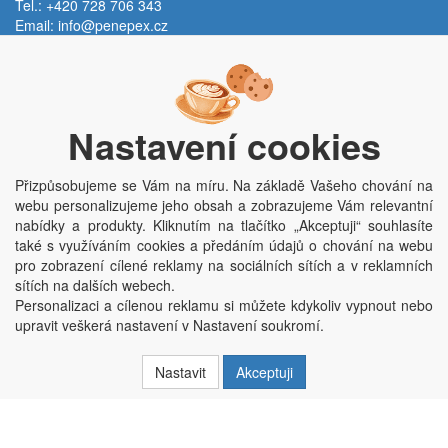
Tel.: +420 728 706 343
Email:
info@penepex.cz
Po - Pá:
9:00 - 15:00 hod.
Trávník 2076, 686 03 Staré Město
Nastavení cookies
Přizpůsobujeme se Vám na míru. Na základě Vašeho chování na
webu personalizujeme jeho obsah a zobrazujeme Vám relevantní
nabídky a produkty. Kliknutím na tlačítko „Akceptuji“ souhlasíte
také s využíváním cookies a předáním údajů o chování na webu
pro zobrazení cílené reklamy na sociálních sítích a v reklamních
Copyright © Penepex s.r.o. 2025, powered by
ABRA E-shop
sítích na dalších webech.
Penepex s.r.o., Za Špicí 1798, 686 03 Staré Město; IČO: 03220923; DIČ:
Personalizaci a cílenou reklamu si můžete kdykoliv vypnout nebo
CZ03220923; zápis do obchodního rejstříku dne 22. 7. 2014, krajský soud v
upravit veškerá nastavení v Nastavení soukromí.
Brně oddíl C, vložka 84002
Nastavit
Akceptuji