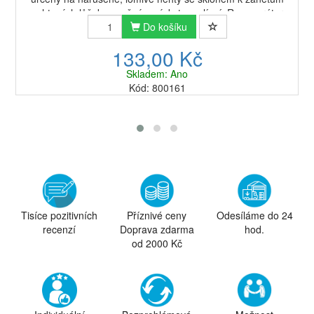
nehtových lůžek s možným výskytem plísní. Regenerátor
příznivě ovlivňuje stav nehtů, zvyšuje jej...
Do košíku
133,00 Kč
Skladem: Ano
Kód: 800161
Tisíce pozitivních
Příznivé ceny
Odesíláme do 24
recenzí
Doprava zdarma
hod.
od 2000 Kč