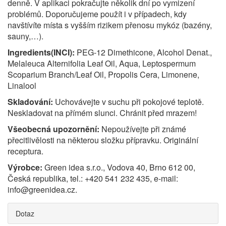
denně. V aplikaci pokračujte několik dní po vymizení
problémů. Doporučujeme použít i v případech, kdy
navštívíte místa s vyšším rizikem přenosu mykóz (bazény,
sauny,…).
Ingredients(INCI):
PEG-12 Dimethicone, Alcohol Denat.,
Melaleuca Alternifolia Leaf Oil, Aqua, Leptospermum
Scoparium Branch/Leaf Oil, Propolis Cera, Limonene,
Linalool
Skladování:
Uchovávejte v suchu při pokojové teplotě.
Neskladovat na přímém slunci. Chránit před mrazem!
Všeobecná upozornění:
Nepoužívejte při známé
přecitlivělosti na některou složku přípravku. Originální
receptura.
Výrobce:
Green idea s.r.o., Vodova 40, Brno 612 00,
Česká republika, tel.: +420 541 232 435, e-mail:
info@greenidea.cz.
Dotaz