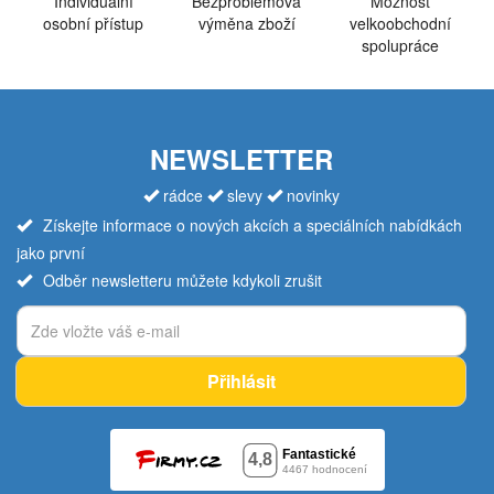
Individuální
Bezproblémová
Možnost
osobní přístup
výměna zboží
velkoobchodní
spolupráce
NEWSLETTER
rádce
slevy
novinky
Získejte informace o nových akcích a speciálních nabídkách
jako první
Odběr newsletteru můžete kdykoli zrušit
Přihlásit