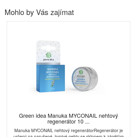
Mohlo by Vás zajímat
Green idea Manuka MYCONAIL nehtový
regenerátor 10 ...
Manuka MYCONAIL nehtový regenerátorRegenerátor je
určený na narušené, lomivé nehty se sklonem k zánětům