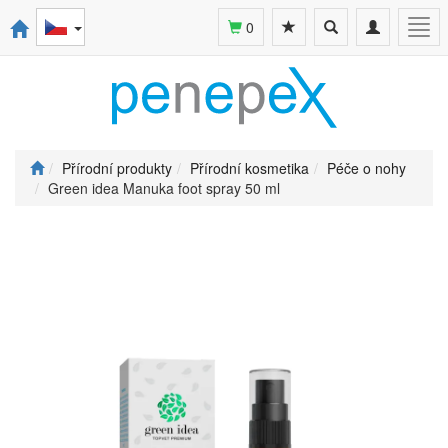
Toggle
Toggle
Togg
0
search
navigation
navi
Přírodní produkty
Přírodní kosmetika
Péče o nohy
Green idea Manuka foot spray 50 ml