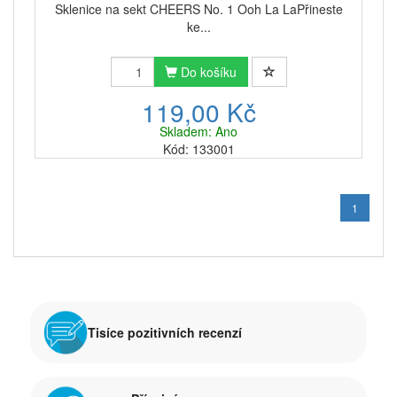
vašemu vkusu. Sáhnete raději po
barevně zdobené
Sklenice na sekt CHEERS No. 1 Ooh La LaPřineste
mandale
nebo dáte přednost
veselému motivu s
ke...
pejskem
?
Do košíku
119,00 Kč
Skladem: Ano
Kód: 133001
1
Tisíce pozitivních recenzí