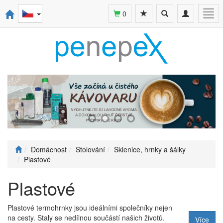
Toggle
Toggle
Togg
0
search
navigation
navi
Domácnost
Stolování
Sklenice, hrnky a šálky
Plastové
Plastové
Plastové termohrnky jsou ideálními společníky nejen
na cesty. Staly se nedílnou součástí našich životů.
Více