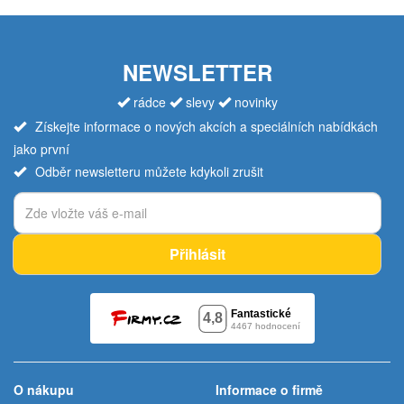
NEWSLETTER
rádce
slevy
novinky
Získejte informace o nových akcích a speciálních nabídkách
jako první
Odběr newsletteru můžete kdykoli zrušit
Přihlásit
O nákupu
Informace o firmě