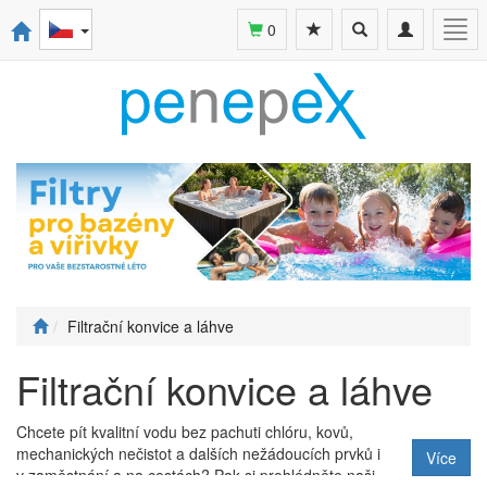
Toggle
Toggle
Togg
0
search
navigation
navi
Filtrační konvice a láhve
Filtrační konvice a láhve
Chcete pít kvalitní vodu bez pachuti chlóru, kovů,
mechanických nečistot a dalších nežádoucích prvků i
Více
v zaměstnání a na cestách? Pak si prohlédněte naši