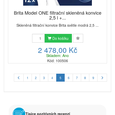
Brita Model ONE filtrační skleněná konvice
2,5 l +...
Skleněná filtrační konvice Brita světle modrá 2,5 ...
Do košíku
2 478,00 Kč
Skladem: Ano
Kód: 100506
1
2
3
4
5
6
7
8
9
Tisíce pozitivních recenzí