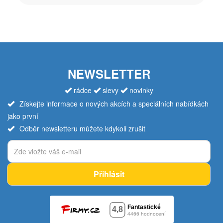
NEWSLETTER
rádce
slevy
novinky
Získejte informace o nových akcích a speciálních nabídkách
jako první
Odběr newsletteru můžete kdykoli zrušit
Přihlásit