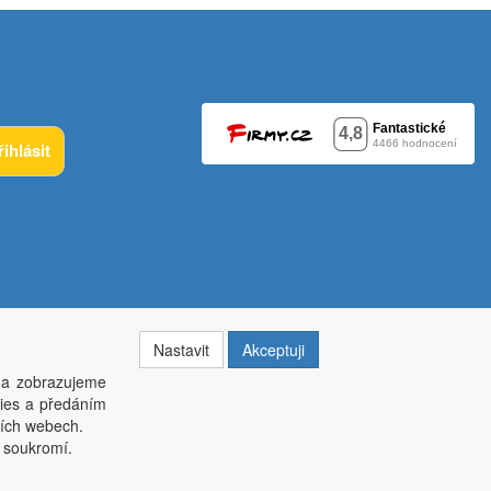
řihlásit
Nastavit
Akceptuji
 a zobrazujeme
kies a předáním
014, krajský soud v Brně oddíl C, vložka 84002
ších webech.
í soukromí.