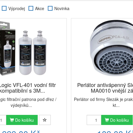
pu filtračního zařízení výdejníků vody POU pro vás máme
náhradní filtra
Výprodej
Akce
Novinka
it v průměru 1x za 6 měsíců.
tračním systémům na vodu můžete svému tělu dopřát kvalitní vodu bez n
rLogic VFL-401 vodní filtr
Perlátor antivápenný S
kompatibilní s 3M...
MA0010 vnější záv
ogic filtrační patrona pod dřez /
Perlátor od firmy Slezák je prak
výdejníků...
kt...
Do košíku
Do košíku