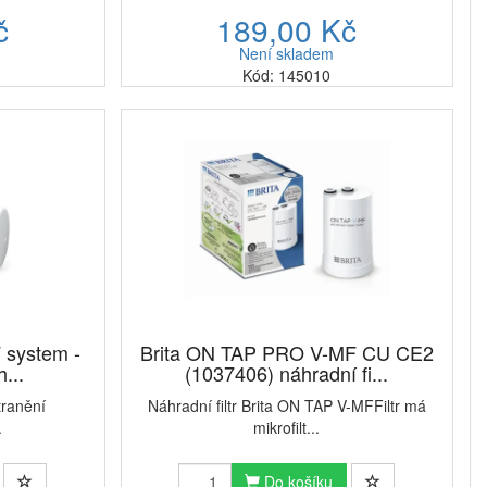
č
189,00 Kč
Není skladem
Kód: 145010
 system -
Brita ON TAP PRO V-MF CU CE2
h...
(1037406) náhradní fi...
tranění
Náhradní filtr Brita ON TAP V-MFFiltr má
.
mikrofilt...
Do košíku