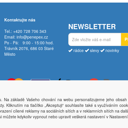
Kontaktujte nás
NEWSLETTER
Tel.: +420 728 706 343
Email:
info@penepex.cz
P
Po - Pá:
9:00 - 15:00 hod.
Trávník 2076, 686 03 Staré
rádce
slevy
novinky
Město
. Na základě Vašeho chování na webu personalizujeme jeho obsah
Copyright © Penepex s.r.o. 2025, powered by
ABRA E-shop
y. Kliknutím na tlačítko „Akceptuji“ souhlasíte také s využíváním coo
ěsto; IČO: 03220923; DIČ: CZ03220923; zápis do obchodního rejstříku dne 22. 7. 2
azení cílené reklamy na sociálních sítích a v reklamních sítích na dal
si můžete kdykoliv vypnout nebo upravit veškerá nastavení v Nastaven