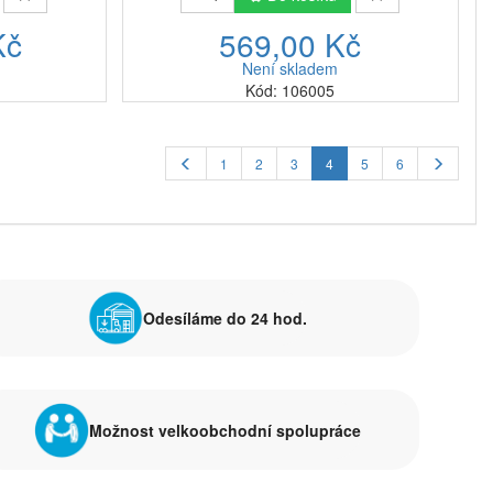
Kč
569,00 Kč
Není skladem
Kód: 106005
1
2
3
4
5
6
Odesíláme do 24 hod.
Možnost velkoobchodní spolupráce