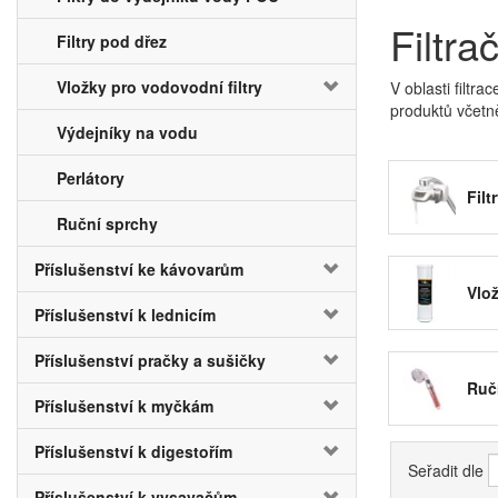
Filtr
Filtry pod dřez
Vložky pro vodovodní filtry
V oblasti filtr
produktů včetně
Výdejníky na vodu
Filtry na
Výdejník
Perlátory
Filt
Pro filtrační z
mechanismu filt
Ruční sprchy
Mechanic
Příslušenství ke kávovarům
Uhlíkové 
Vlož
Filtrační zaříz
Příslušenství k lednicím
kvalitní vodu b
nedochází k za
Příslušenství pračky a sušičky
Upřednostňujete
Ruč
Příslušenství k myčkám
vody prostředn
je především el
Příslušenství k digestořím
filtrační patron
Seřadit dle
odstraní, chlór
Příslušenství k vysavačům