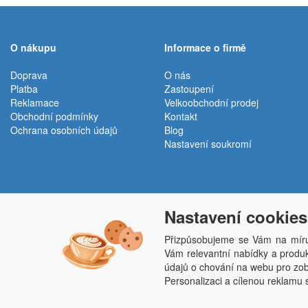
O nákupu
Informace o firmě
Doprava
O nás
Platba
Zastoupení
Reklamace
Velkoobchodní prodej
Obchodní podmínky
Kontakt
Ochrana osobních údajů
Blog
Nastavení soukromí
Nastavení cookies
Přizpůsobujeme se Vám na míru
Vám relevantní nabídky a produkt
Penepex s.r.o., Za Špicí 1798, 686 03 Staré M
údajů o chování na webu pro zobr
Personalizaci a cílenou reklamu 