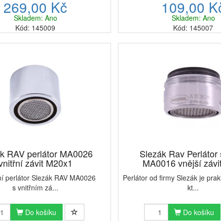
269,00 Kč
109,00 K
Skladem: Ano
Skladem: Ano
Kód: 145009
Kód: 145007
ák RAV perlátor MA0026
Slezák Rav Perlátor 
vnitřní závit M20x1
MA0016 vnější závit
ní perlátor Slezák RAV MA0026
Perlátor od firmy Slezák je prak
s vnitřním zá...
kt...
Do košíku
Do košíku