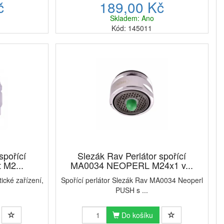
č
189,00 Kč
Skladem: Ano
Kód: 145011
spořící
Slezák Rav Perlátor spořící
 M2...
MA0034 NEOPERL M24x1 v...
tické zařízení,
Spořící perlátor Slezák Rav MA0034 Neoperl
PUSH s ...
Do košíku