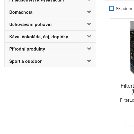
I do tohoto ty
Skladem
doporučeno měn
Domácnost
Díky našim fil
Uchovávání potravin
Káva, čokoláda, čaj, doplňky
Přírodní produkty
Sport a outdoor
Filte
(
FilterL