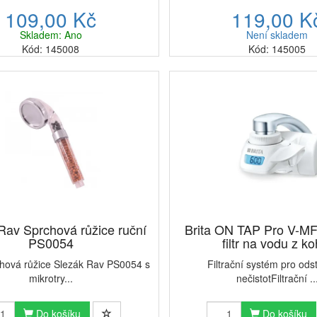
109,00 Kč
119,00 K
Skladem: Ano
Není skladem
Kód: 145008
Kód: 145005
Rav Sprchová růžice ruční
Brita ON TAP Pro V-MF
PS0054
filtr na vodu z ko
chová růžice Slezák Rav PS0054 s
Filtrační systém pro ods
mikrotry...
nečistotFiltrační ..
Do košíku
Do košíku