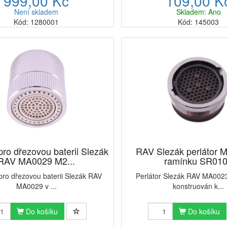
999,00 Kč
109,00 K
Není skladem
Skladem: Ano
Kód: 1280001
Kód: 145003
 pro dřezovou baterii Slezák
RAV Slezák perlátor 
RAV MA0029 M2...
ramínku SR01
 pro dřezovou baterii Slezák RAV
Perlátor Slezák RAV MA0023
MA0029 v ...
konstruován k...
Do košíku
Do košíku