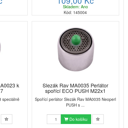
č
109,00 Kč
Skladem: Ano
Kód: 145004
MA0023 k
Slezák Rav MA0035 Perlátor
07
spořící ECO PUSH M22x1
 speciálně
Spořící perlátor Slezák Rav MA0035 Neoperl
PUSH s ...
Do košíku