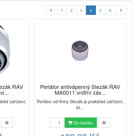
ční náplně
, které je v závislosti na míře tvrdosti vody
1
2
3
4
5
6
ežádoucích látek, která podpoří jeho zdraví.
lezák RAV
Perlátor antivápenný Slezák RAV
i...
MA0011 vnitřní záv...
tické zařízení,
Perlátor od firmy Slezák je praktické zařízení,
kt...
Do košíku