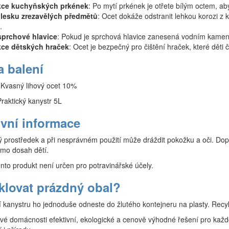
kce kuchyňských prkének
: Po mytí prkének je otřete bílým octem, abys
lesku zre
zavělých předmětů
: Ocet dokáže odstranit lehkou korozi z 
.
sprchové hlavice
: Pokud je sprchová hlavice zanesená vodním kamene
kce dětských hraček
: Ocet je bezpečný pro čištění hraček, které děti 
a balení
 Kvasný lihový ocet 10%
Praktický kanystr 5L
ivní informace
lný prostředek a při nesprávném použití může dráždit pokožku a oči. Do
mo dosah dětí.
nto produkt není určen pro potravinářské účely.
klovat prázdný obal?
kanystru ho jednoduše odneste do žlutého kontejneru na plasty. Recykl
 své domácnosti efektivní, ekologické a cenově výhodné řešení pro kaž