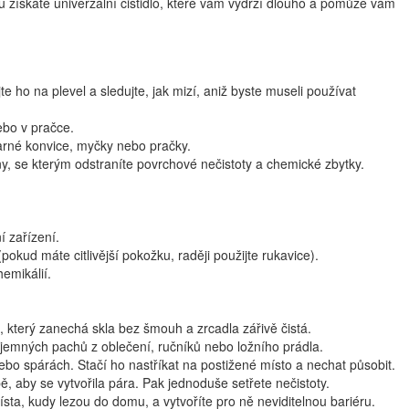
u získáte univerzální čistidlo, které vám vydrží dlouho a pomůže vám
te ho na plevel a sledujte, jak mizí, aniž byste museli používat
ebo v pračce.
arné konvice, myčky nebo pračky.
iny, se kterým odstraníte povrchové nečistoty a chemické zbytky.
í zařízení.
pokud máte citlivější pokožku, raději použijte rukavice).
emikálií.
k, který zanechá skla bez šmouh a zrcadla zářivě čistá.
příjemných pachů z oblečení, ručníků nebo ložního prádla.
 nebo spárách. Stačí ho nastříkat na postižené místo a nechat působit.
ě, aby se vytvořila pára. Pak jednoduše setřete nečistoty.
ta, kudy lezou do domu, a vytvoříte pro ně neviditelnou bariéru.