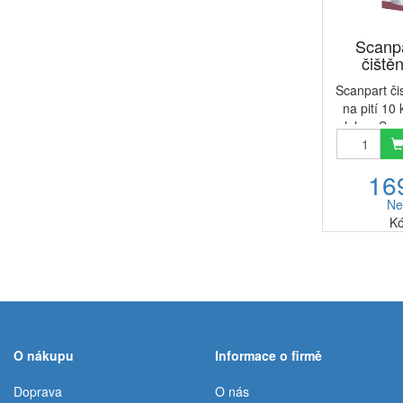
Scanpa
čištěn
Scanpart čis
na pití 10 
lahve Scan
bezpečné ř
komu zále
16
lahve na 
rozpuš
Ne
Kó
O nákupu
Informace o firmě
Doprava
O nás