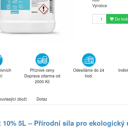
Výrobce
Do koš
tivních
Příznivé ceny
Odesíláme do 24
Indiv
zí
Doprava zdarma od
hod.
2000 Kč
ouvisející zboží
Dotaz
t 10% 5L – Přírodní síla pro ekologický 