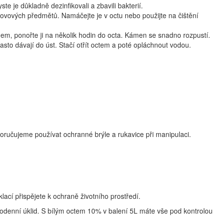
te je důkladně dezinfikovali a zbavili bakterií.
kovových předmětů. Namáčejte je v octu nebo použijte na čištění
m, ponořte ji na několik hodin do octa. Kámen se snadno rozpustí.
často dávají do úst. Stačí otřít octem a poté opláchnout vodou.
poručujeme používat ochranné brýle a rukavice při manipulaci.
ací přispějete k ochraně životního prostředí.
dodenní úklid. S bílým octem 10% v balení 5L máte vše pod kontrolou