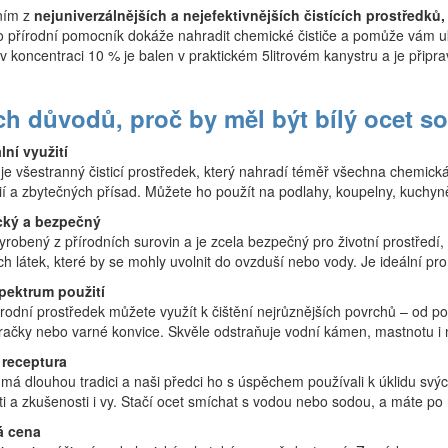
dním z
nejuniverzálnějších a nejefektivnějších čistících prostředků,
o přírodní pomocník dokáže nahradit chemické čističe a pomůže vám ukl
 v koncentraci 10 % je balen v praktickém 5litrovém kanystru a je připr
ch důvodů, proč by měl být bílý ocet so
lní využití
 je všestranný čisticí prostředek, který nahradí téměř všechna chemická
ií a zbytečných přísad. Můžete ho použít na podlahy, koupelny, kuchyně
cký a bezpečný
yrobený z přírodních surovin a je zcela bezpečný pro životní prostředí,
ch látek, které by se mohly uvolnit do ovzduší nebo vody. Je ideální pr
pektrum použití
rodní prostředek můžete využít k čištění nejrůznějších povrchů – od pod
račky nebo varné konvice. Skvěle odstraňuje vodní kámen, mastnotu i
 receptura
t má dlouhou tradici a naši předci ho s úspěchem používali k úklidu svý
 a zkušenosti i vy. Stačí ocet smíchat s vodou nebo sodou, a máte po ru
á cena