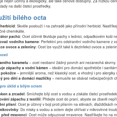
t je nejen účinný a ekologický, ale také cenově dostupný. Za nízkou cen
klady na další čisticí prostředky.
užití bílého octa
 herbicid
: Skvěle poslouží i na zahradě jako přírodní herbicid. Nastříkej
né chemikálie.
zátor pachů
: Ocet účinně likviduje pachy v lednici, odpadkovém koši n
ovač vodního kamene
: Perfektní pro odstranění vodního kamene z v
kce ovoce a zeleniny
: Ocet lze využít také k dezinfekci ovoce a zelen
nosti
daného karamelu
– ocet neobarví žádný povrch ani nezanechá skvrny.
uje zápachy a vodní kámen
– ideální pro domácí spotřebiče i sanitárn
k pokožce
– jemnější aroma, než klasický ocet, a vhodný i pro alergiky (
ý pro děti a domácí mazlíčky
– nemusíte se obávat nebezpečných ch
 pro úklid s bílým octem
oken a zrcadel
: Smíchejte bílý ocet s vodou a získáte čisticí prostřede
vání zápachu z textilií
: Přidejte ocet do praní, abyste se zbavili ne
ní plísní
: Ocet je účinný v boji proti plísním na stěnách, dlaždičkách
mikrovlnky
: Do misky s vodou a octem dejte ohřívat v mikrovlnné troub
 před mravenci
: Ocet může odpuzovat mravence. Nastříkejte ho na mís