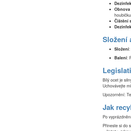
Dezinfe
Obnova 
houbičku
Čištění 
Dezinfe
Složení 
Složení
:
Balení
: 
Legislat
Bílý ocet je si
Uchovávejte mi
Upozornění: Te
Jak recy
Po vyprázdnění 
Přineste si do