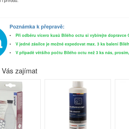
í i přírodu.
Poznámka k přepravě:
•
Při odběru vícero kusů Bílého octu si vybírejte dopravce
•
V jedné zásilce je možné expedovat max. 3 ks balení Bíléh
•
V případě většího počtu Bílého octu než 3 ks nás, prosím
 Vás zajímat