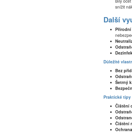
Bílý oce
snížit ná
Další vy
Přírodní
nebezpeč
Neutrali
Odstraň
Dezinfe
Důležité vlast
Bez při
Odstraň
Šetrný 
Bezpečn
Praktické tipy
Čištění 
Odstraňo
Odstraně
Čištění 
Ochrana