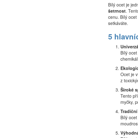
Bílý ocet je je
šetrnost
. Tent
cenu. Bílý ocet
setkáváte.
5 hlavní
Univerzá
Bílý ocet
chemikál
Ekologi
Ocet je v
z toxický
Široké s
Tento pří
myčky, p
Tradiční
Bílý oce
moudrosti
Výhodn