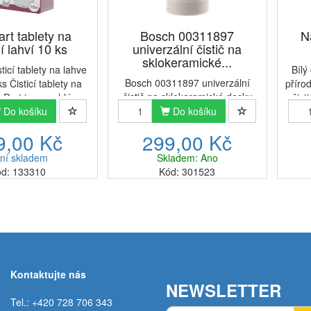
rt tablety na
Bosch 00311897
N
í lahví 10 ks
univerzální čistič na
sklokeramické...
ticí tablety na lahve
Bílý
Bosch 00311897 univerzální
ks Čisticí tablety na
příro
čistič na sklokeramické desky
Part jsou rychlé a
čist
250 mlSpeciální přípravek Bosch
ešení pro každého,
Do košíku
Do košíku
š
navržený pro bezpečné čištění a
ží na hygieně své
živo
9,00 Kč
299,00 Kč
leštění hladkých varných ploch,
pití. Jedna tableta
10
včetně indukčních,
těná v teplé ...
ře
ní skladem
Skladem: Ano
sklokeramických a plynových ...
d: 133310
Kód: 301523
Kontaktujte nás
NEWSLETTER
Tel.: +420 728 706 343