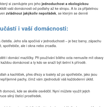
který si zamilujete pro jeho
jednoduchost a ekologickou
idit vaši domácnosti od podlahy až ke stropu. A to za přijatelnou
aven
zvládnout jakýkoliv nepořádek
, se kterým se denně
učástí i vaší domácnosti:
 čistidla. Jeho síla spočívá v jednoduchosti – je bez barvy, zápachu
, spotřebiče, ale i okna nebo zrcadla.
 děti i domácí mazlíčky. Při používání bílého octa nemusíte mít obavy
o každou domácnost a ty kdo se snaží být šetrní k přírodě.
lah a kachliček, přes dřezy a toalety až po spotřebiče, jako jsou
 nepříjemné pachy, čímž vám zjednoduší váš každodenní úklid.
ch domovů, kde se skvěle osvědčil. Nyní můžete využít jejich
ce silný čistící prostředek.