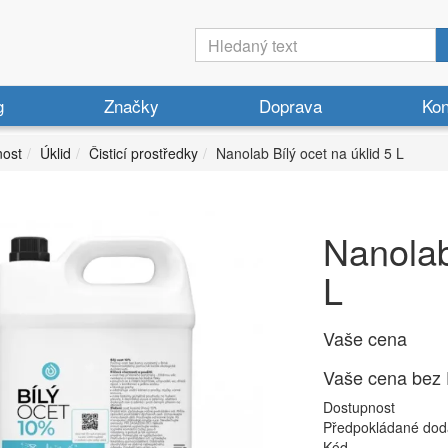
g
Značky
Doprava
Kon
ost
Úklid
Čisticí prostředky
Nanolab Bílý ocet na úklid 5 L
Nanolab
L
Vaše cena
Vaše cena bez
Dostupnost
Předpokládané dod
Kód