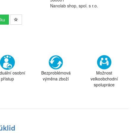
Nanolab shop, spol. s r.o.
íku
iduální osobní
Bezproblémová
Možnost
přístup
výměna zboží
velkoobchodní
spolupráce
úklid