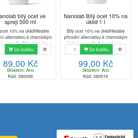
anolab bílý ocet ve
Nanolab Bílý ocet 10% na
spreji 500 ml
úklid 1 l
 ocet 10% na úklidHledáte
Bílý ocet 10% na úklidHledáte
dní alternativu k chemickým
přírodní alternativu k chemickým
icím prostředkům, která je
čisticím prostředkům, která je
etrná k vašemu zdraví i
Do košíku
šetrná k vašemu zdraví i
Do košíku
tnímu prostředí? Bílý ocet
životnímu prostředí? Bílý ocet
89,00 Kč
99,00 Kč
% ve spreji je ideálním
10% ve spreji je ideálním
šením pro úklid vaší d...
řešením pro úklid vaší d...
Skladem: Ano
Skladem: Ano
Kód: 380006
Kód: 380016