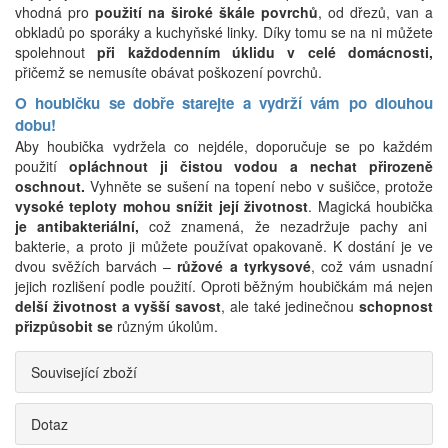
vhodná pro
použití na široké škále povrchů
, od dřezů, van a
obkladů po sporáky a kuchyňské linky. Díky tomu se na ni můžete
spolehnout
při každodenním úklidu v celé domácnosti,
přičemž se nemusíte obávat poškození povrchů.
O houbičku se dobře starejte a vydrží vám po dlouhou
dobu!
Aby houbička vydržela co nejdéle, doporučuje se po každém
použití
opláchnout ji čistou vodou a nechat přirozeně
oschnout.
Vyhněte se sušení na topení nebo v sušičce, protože
vysoké teploty mohou snížit její životnost
. Magická houbička
je antibakteriální,
což znamená, že nezadržuje pachy ani
bakterie, a proto ji můžete používat opakovaně. K dostání je ve
dvou svěžích barvách –
růžové a tyrkysové
, což vám usnadní
jejich rozlišení podle použití. Oproti běžným houbičkám má nejen
delší životnost a vyšší savost
, ale také jedinečnou
schopnost
přizpůsobit se
různým úkolům.
Související zboží
Dotaz