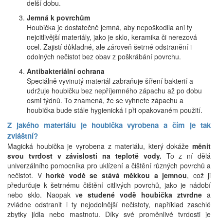
delší dobu.
Jemná k povrchům
Houbička je dostatečně jemná, aby nepoškodila ani ty
nejcitlivější materiály, jako je sklo, keramika či nerezová
ocel. Zajistí důkladné, ale zároveň šetrné odstranění i
odolných nečistot bez obav z poškrábání povrchu.
Antibakteriální ochrana
Speciálně vyvinutý materiál zabraňuje šíření bakterií a
udržuje houbičku bez nepříjemného zápachu až po dobu
osmi týdnů. To znamená, že se vyhnete zápachu a
houbička bude stále hygienická i při opakovaném použití.
Z jakého materiálu je houbička vyrobena a čím je tak
zvláštní?
Magická houbička je vyrobena z materiálu, který dokáže
měnit
svou tvrdost v závislosti na teplotě vody.
To z ní dělá
univerzálního pomocníka pro uklízení a čištění různých povrchů a
nečistot. V
horké vodě se stává měkkou a jemnou
, což ji
předurčuje k šetrnému čištění citlivých povrchů, jako je nádobí
nebo sklo. Naopak v
e studené vodě houbička ztvrdne
a
zvládne odstranit i ty nejodolnější nečistoty, například zaschlé
zbytky jídla nebo mastnotu. Díky své proměnlivé tvrdosti je