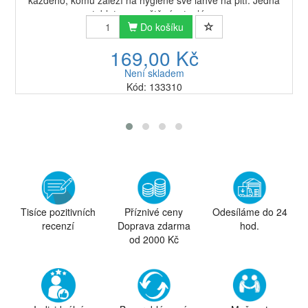
každého, komu záleží na hygieně své lahve na pití. Jedna
tableta rozpuštěná v teplé ...
Do košíku
169,00 Kč
Není skladem
Kód: 133310
Tisíce pozitivních
Příznivé ceny
Odesíláme do 24
recenzí
Doprava zdarma
hod.
od 2000 Kč