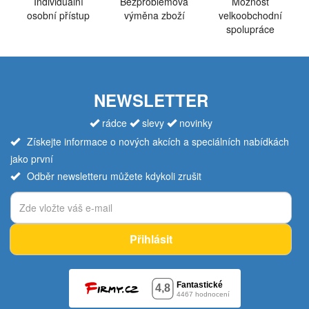
Individuální
Bezproblémová
Možnost
osobní přístup
výměna zboží
velkoobchodní
spolupráce
NEWSLETTER
rádce
slevy
novinky
Získejte informace o nových akcích a speciálních nabídkách
jako první
Odběr newsletteru můžete kdykoli zrušit
Přihlásit