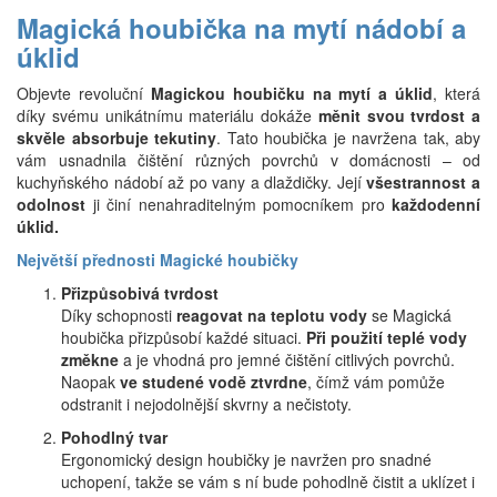
Magická houbička na mytí nádobí a
úklid
Objevte revoluční
Magickou houbičku na mytí a úklid
, která
díky svému unikátnímu materiálu dokáže
měnit svou tvrdost a
skvěle absorbuje tekutiny
. Tato houbička je navržena tak, aby
vám usnadnila čištění různých povrchů v domácnosti – od
kuchyňského nádobí až po vany a dlaždičky. Její
všestrannost a
odolnost
ji činí nenahraditelným pomocníkem pro
každodenní
úklid.
Největší přednosti Magické houbičky
Přizpůsobivá tvrdost
Díky schopnosti
reagovat na teplotu vody
se Magická
houbička přizpůsobí každé situaci.
Při použití teplé vody
změkne
a je vhodná pro jemné čištění citlivých povrchů.
Naopak
ve studené vodě ztvrdne
, čímž vám pomůže
odstranit i nejodolnější skvrny a nečistoty.
Pohodlný tvar
Ergonomický design houbičky je navržen pro snadné
uchopení, takže se vám s ní bude pohodlně čistit a uklízet i