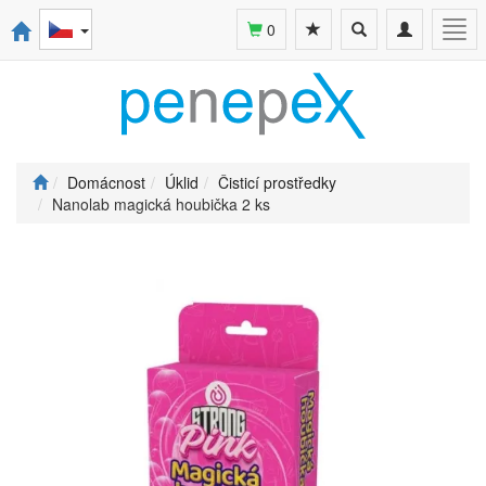
Toggle
Toggle
Togg
0
search
navigation
navi
Domácnost
Úklid
Čisticí prostředky
Nanolab magická houbička 2 ks