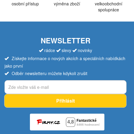
osobní přístup
výměna zboží
velkoobchodní
spolupráce
NEWSLETTER
rádce
slevy
novinky
Získejte informace o nových akcích a speciálních nabídkách
jako první
Odběr newsletteru můžete kdykoli zrušit
Přihlásit