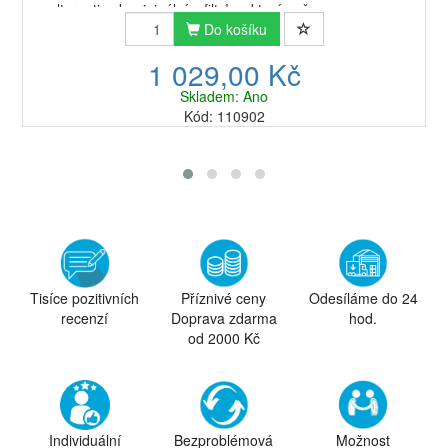
alternativu k originálním filtrům, která vašemu espressu
dodá to správné aroma...
Do košíku
1 029,00 Kč
Skladem: Ano
Kód: 110902
Tisíce pozitivních
Příznivé ceny
Odesíláme do 24
recenzí
Doprava zdarma
hod.
od 2000 Kč
Individuální
Bezproblémová
Možnost