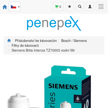
Toggle
Toggle
Togg
0
search
navigation
navi
Příslušenství ke kávovarům
Bosch / Siemens
Filtry do kávovarů
Siemens Brita Intenza TZ70003 vodní filtr