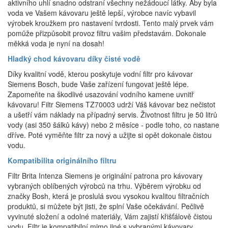
aktivního uhlí snadno odstraní všechny nežádoucí látky. Aby byla
voda ve Vašem kávovaru ještě lepší, výrobce navíc vybavil
výrobek kroužkem pro nastavení tvrdosti. Tento malý prvek vám
pomůže přizpůsobit provoz filtru vašim představám. Dokonale
měkká voda je nyní na dosah!
Hladký chod kávovaru díky čisté vodě
Díky kvalitní vodě, kterou poskytuje vodní filtr pro kávovar
Siemens Bosch, bude Vaše zařízení fungovat ještě lépe.
Zapomeňte na škodlivé usazování vodního kamene uvnitř
kávovaru! Filtr Siemens TZ70003 udrží Váš kávovar bez nečistot
a ušetří vám náklady na případný servis. Životnost filtru je 50 litrů
vody (asi 350 šálků kávy) nebo 2 měsíce - podle toho, co nastane
dříve. Poté vyměňte filtr za nový a užijte si opět dokonale čistou
vodu.
Kompatibilita originálního filtru
Filtr Brita Intenza Siemens je originální patrona pro kávovary
vybraných oblíbených výrobců na trhu. Výběrem výrobku od
značky Bosh, která je proslulá svou vysokou kvalitou filtračních
produktů, si můžete být jisti, že splní Vaše očekávání. Pečlivě
vyvinuté složení a odolné materiály, Vám zajistí křišťálově čistou
vodu. Filtr je kompatibilní mimo jiné s vybranými kávovary