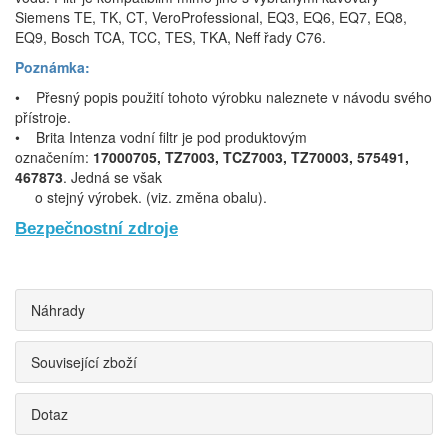
Siemens TE, TK, CT, VeroProfessional, EQ3, EQ6, EQ7, EQ8,
EQ9, Bosch TCA, TCC, TES, TKA, Neff řady C76.
Poznámka:
• Přesný popis použití tohoto výrobku naleznete v návodu svého
přístroje.
• Brita Intenza vodní filtr je pod produktovým
označením:
17000705, TZ7003, TCZ7003, TZ70003, 575491,
467873
. Jedná se však
o stejný výrobek. (viz. změna obalu).
Bezpečnostní zdroje
Náhrady
Související zboží
Dotaz