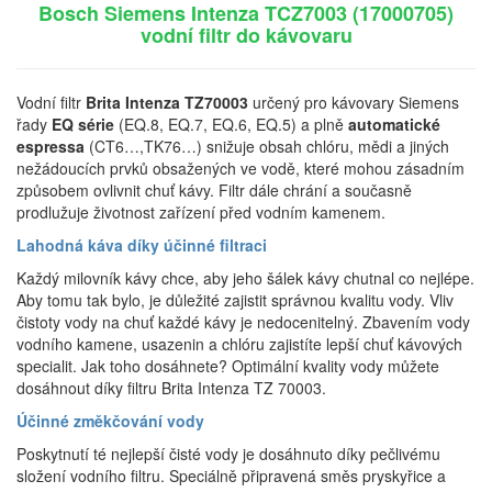
Bosch Siemens Intenza TCZ7003 (17000705)
vodní filtr do kávovaru
Vodní filtr
Brita Intenza TZ70003
určený pro kávovary Siemens
řady
EQ série
(EQ.8, EQ.7, EQ.6, EQ.5) a plně
automatické
espressa
(CT6…,TK76…) snižuje obsah chlóru, mědi a jiných
nežádoucích prvků obsažených ve vodě, které mohou zásadním
způsobem ovlivnit chuť kávy. Filtr dále chrání a současně
prodlužuje životnost zařízení před vodním kamenem.
Lahodná káva díky účinné filtraci
Každý milovník kávy chce, aby jeho šálek kávy chutnal co nejlépe.
Aby tomu tak bylo, je důležité zajistit správnou kvalitu vody. Vliv
čistoty vody na chuť každé kávy je nedocenitelný. Zbavením vody
vodního kamene, usazenin a chlóru zajistíte lepší chuť kávových
specialit. Jak toho dosáhnete? Optimální kvality vody můžete
dosáhnout díky filtru Brita Intenza TZ 70003.
Účinné změkčování vody
Poskytnutí té nejlepší čisté vody je dosáhnuto díky pečlivému
složení vodního filtru. Speciálně připravená směs pryskyřice a