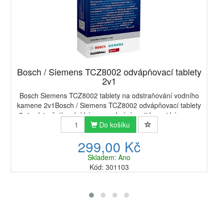
Bosch / Siemens TCZ8002 odvápňovací tablety
2v1
Bosch Siemens TCZ8002 tablety na odstraňování vodního
kamene 2v1Bosch / Siemens TCZ8002 odvápňovací tablety
2v1 odstraňují vodní kámen a chrání proti korozi kávovary,
rychlovarné konvice a ohřívače vo...
Do košíku
299,00 Kč
Skladem: Ano
Kód: 301103