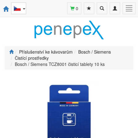
Toggle
Toggle
Togg
0
search
navigation
navi
Příslušenství ke kávovarům
Bosch / Siemens
Čistící prostředky
Bosch / Siemens TCZ8001 čisticí tablety 10 ks