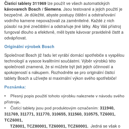
Čisticí tablety 311969
lze použít ve všech automatických
kávovarech Bosch / Siemens
. Jsou testované a jejich použití je
bezpečné. Je důležité, abyste postupy čištění a odstraňování
vodního kamene nepovažovali za zaměnitelné. Každé z nich
působí na jiné znečištění a odstraňuje jiné látky. Aby Váš přístroj
fungoval dlouho a efektivně, měli byste kávovar pravidelně čistit a
odvápňovat.
Originální výrobek Bosch
Společnost Bosch již řadu let vyrábí domácí spotřebiče s vyspělou
technologií a vysoce kvalitními součástmi. Výběr výrobků této
společnosti znamená, že si můžete být jisti jejich účinností a
spokojeností s nákupem. Rozhodněte se pro originální čisticí
tablety Bosch a užívejte si maximální výkon svého spotřebiče!
Poznámka:
• Přesný popis použití tohoto výrobku naleznete v návodu svého
přístroje
.
• Čistící tablety jsou pod produktovým označením:
311940,
311769, 311771, 311770, 310655, 311560, 310575, TZ6001,
TCZ6001,
Jedná se však o
TZ8001, TCZ80001, TZ60001, TCZ60001.