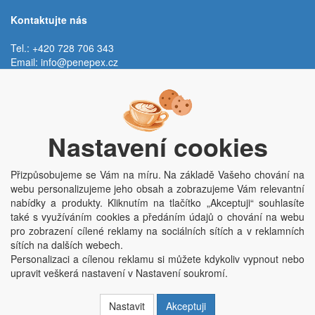
Kontaktujte nás
Tel.: +420 728 706 343
Email:
info@penepex.cz
Po - Pá:
9:00 - 15:00 hod.
Trávník 2076, 686 03 Staré Město
Nastavení cookies
Přizpůsobujeme se Vám na míru. Na základě Vašeho chování na
webu personalizujeme jeho obsah a zobrazujeme Vám relevantní
nabídky a produkty. Kliknutím na tlačítko „Akceptuji“ souhlasíte
také s využíváním cookies a předáním údajů o chování na webu
pro zobrazení cílené reklamy na sociálních sítích a v reklamních
Copyright © Penepex s.r.o. 2025, powered by
ABRA E-shop
sítích na dalších webech.
Penepex s.r.o., Za Špicí 1798, 686 03 Staré Město; IČO: 03220923; DIČ:
Personalizaci a cílenou reklamu si můžete kdykoliv vypnout nebo
CZ03220923; zápis do obchodního rejstříku dne 22. 7. 2014, krajský soud v
upravit veškerá nastavení v Nastavení soukromí.
Brně oddíl C, vložka 84002
Nastavit
Akceptuji