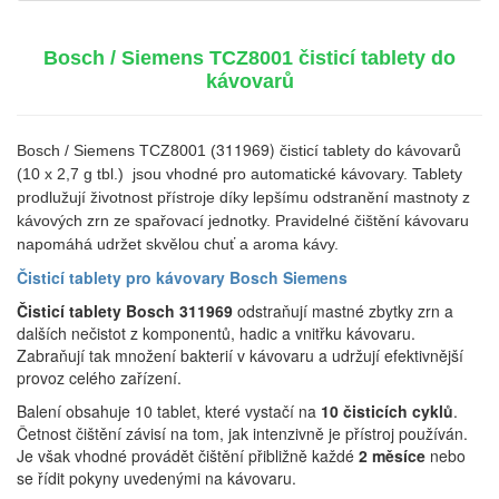
Bosch / Siemens TCZ8001 čisticí tablety do
kávovarů
311969)
Bosch / Siemens TCZ8001 (
čisticí tablety do kávovarů
(10 x 2,7 g tbl.) jsou vhodné pro automatické kávovary. Tablety
prodlužují životnost přístroje díky lepšímu odstranění mastnoty z
kávových zrn ze spařovací jednotky. Pravidelné čištění kávovaru
napomáhá udržet skvělou chuť a aroma kávy.
Čisticí tablety pro kávovary Bosch Siemens
Čisticí tablety Bosch 311969
odstraňují mastné zbytky zrn a
dalších nečistot z komponentů, hadic a vnitřku kávovaru.
Zabraňují tak množení bakterií v kávovaru a udržují efektivnější
provoz celého zařízení.
Balení obsahuje 10 tablet, které vystačí na
10 čisticích cyklů
.
Četnost čištění závisí na tom, jak intenzivně je přístroj používán.
Je však vhodné provádět čištění přibližně každé
2 měsíce
nebo
se řídit pokyny uvedenými na kávovaru.