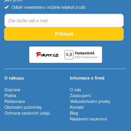
Odběr newsletteru můžete kdykoli zrušit
Přihlásit
O nákupu
Informace o firmě
Doprava
O nás
Platba
Zastoupení
Reklamace
Velkoobchodní prodej
Obchodní podmínky
Kontakt
Ochrana osobních údajů
Blog
Nastavení soukromí