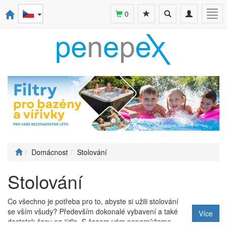
Toggle
Toggle
Togg
0
search
navigation
navi
Domácnost
Stolování
Stolování
Co všechno je potřeba pro to, abyste si užili stolování
se vším všudy? Především dokonalé vybavení a také
Více
dostatek času na jídlo. S časem vám nepomůžeme,