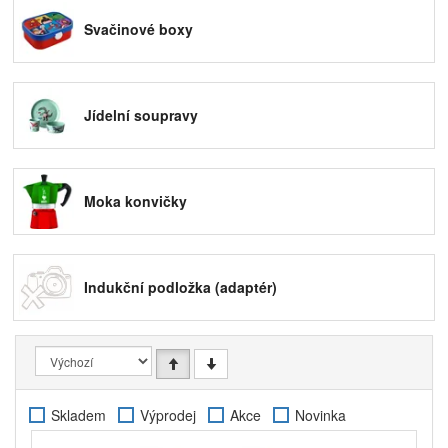
spálili. Pokud ale chcete předejít nepříjemnému
Svačinové boxy
popálení prstů i při konzumaci horkých nápojů ze
skleniček, porozhlédněte se po naší nabídce
termohrnků
, které udrží kávu nebo čaj teplé a díky
dvojitým stěnám
nepropustí teplo ven
. Takže vaše
ruce budou v bezpečí. Termohrnky můžete použít
Jídelní soupravy
také na studené nápoje
v létě, kdy naopak
potřebujete udržet jejich obsah chladný. Připravte si
třeba báječnou domácí limonádu a doplňte ji ledem,
který se díky termoizolačním vlastnostem skleničky či
Moka konvičky
hrnu jen tak nerozpustí.
Indukční podložka (adaptér)
Skladem
Výprodej
Akce
Novinka