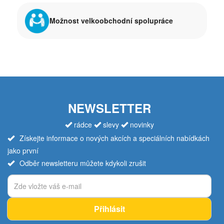
Možnost velkoobchodní spolupráce
NEWSLETTER
rádce
slevy
novinky
Získejte informace o nových akcích a speciálních nabídkách
jako první
Odběr newsletteru můžete kdykoli zrušit
Přihlásit