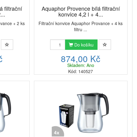
filtrační
Aquaphor Provence bílá filtrační
...
konvice 4,2 l + 4...
ovance + 2 ks
Filtrační konvice Aquaphor Provance + 4 ks
filtru ...
Do košíku
č
874,00 Kč
Skladem: Ano
Kód: 140527