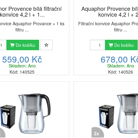
r Provence bílá filtrační
Aquaphor Provence bílá 
konvice 4,2 l + 1...
konvice 4,2 l + 2
konvice Aquaphor Provance + 1 ks
Filtrační konvice Aquaphor Pr
filtru ...
filtru ...
Do košíku
Do košíku
559,00 Kč
678,00 K
Skladem: Ano
Skladem: Ano
Kód: 140525
Kód: 140526