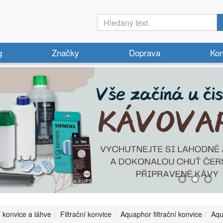
g
Značky
Doprava
Kon
í konvice a láhve
Filtrační konvice
Aquaphor filtrační konvice
Aqu