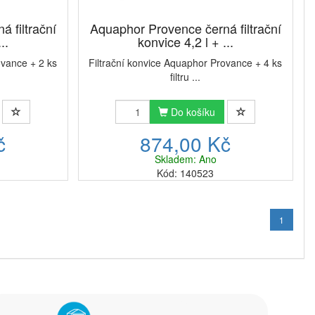
 filtrační
Aquaphor Provence černá filtrační
..
konvice 4,2 l + ...
ovance + 2 ks
Filtrační konvice Aquaphor Provance + 4 ks
filtru ...
Do košíku
č
874,00 Kč
Skladem: Ano
Kód: 140523
1