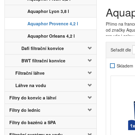
Aquap
Aquaphor Lyon 3,8 l
Aquaphor Provence 4,2 l
Přímo na franc
od značky Aqua
Aquaphor Orleans 4,2 l
pro vás i celou
Provence v ele
o úpravu vody v
Dafi filtrační konvice
Seřadit dle
alespoň
po pře
BWT filtrační konvice
Možná si říkáte
Skladem
potřebuje prost
Filtrační láhve
Aquaphor A5
. 
Provance vědět
Láhve na vodu
Teče-li vám z 
čistou vodu be
Filtry do konvic a láhví
vodního kam
například uvni
Filtry do lednic
konvici lze odh
doplněné o filt
Filtry do bazénů a SPA
Filtrační systémy na vodu