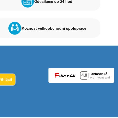
Odesíláme do 24 hod.
Možnost velkoobchodní spolupráce
řihlásit