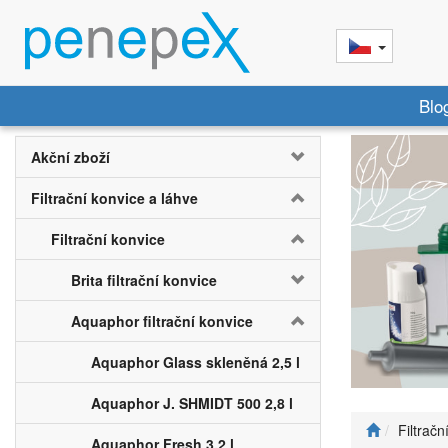
Blo
Akční zboží
Filtrační konvice a láhve
Filtrační konvice
Brita filtrační konvice
Aquaphor filtrační konvice
Aquaphor Glass skleněná 2,5 l
Aquaphor J. SHMIDT 500 2,8 l
Filtračn
Aquaphor Fresh 3,2 l