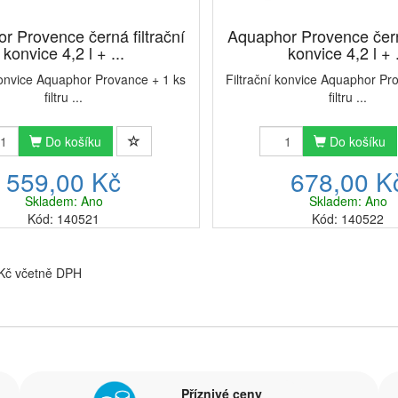
r Provence černá filtrační
Aquaphor Provence černá
konvice 4,2 l + ...
konvice 4,2 l + .
konvice Aquaphor Provance + 1 ks
Filtrační konvice Aquaphor Pr
filtru ...
filtru ...
Do košíku
Do košíku
559,00 Kč
678,00 K
Skladem: Ano
Skladem: Ano
Kód: 140521
Kód: 140522
 Kč včetně DPH
Příznivé ceny