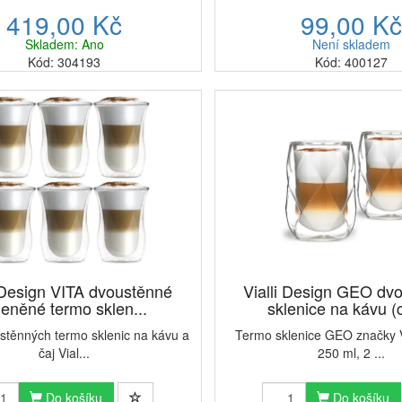
419,00 Kč
99,00 K
Skladem: Ano
Není skladem
Kód: 304193
Kód: 400127
i Design VITA dvoustěnné
Vialli Design GEO dv
leněné termo sklen...
sklenice na kávu (c
stěnných termo sklenic na kávu a
Termo sklenice GEO značky V
čaj Vial...
250 ml, 2 ...
Do košíku
Do košíku