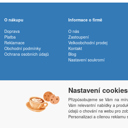
O nákupu
Informace o firmě
Doprava
O nás
Platba
Zastoupení
Reklamace
Velkoobchodní prodej
Obchodní podmínky
Kontakt
Ochrana osobních údajů
Blog
Nastavení soukromí
Nastavení cookies
Přizpůsobujeme se Vám na míru
Vám relevantní nabídky a produkt
Penepex s.r.o., Za Špicí 1798, 686 03 Staré M
údajů o chování na webu pro zobr
Personalizaci a cílenou reklamu 