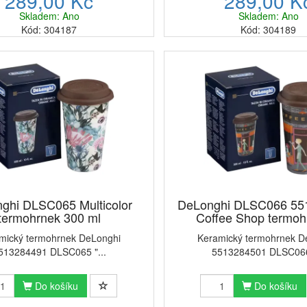
289,00 Kč
289,00 K
Skladem: Ano
Skladem: Ano
Kód: 304187
Kód: 304189
ghi DLSC065 Multicolor
DeLonghi DLSC066 55
termohrnek 300 ml
Coffee Shop termohr
mický termohrnek DeLonghi
Keramický termohrnek D
513284491 DLSC065 "...
5513284501 DLSC066 
Do košíku
Do košíku