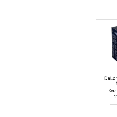
DeLon
Kera
5