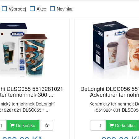
Výprodej
Akce
Novinka
hi DLSC055 5513281021
DeLonghi DLSC056 55
ter termohrnek 300 ...
Adventurer termohrn
mický termohrnek DeLonghi
Keramický termohrnek D
513281021 DLSC055 "...
5513281031 DLSC056 
Do košíku
Do košíku