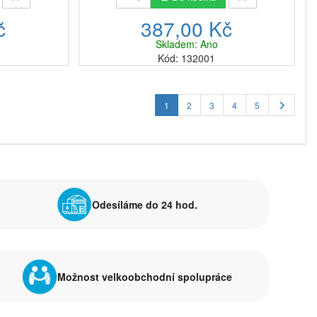
č
387,00 Kč
Skladem: Ano
Kód: 132001
1
2
3
4
5
Odesíláme do 24 hod.
Možnost velkoobchodní spolupráce