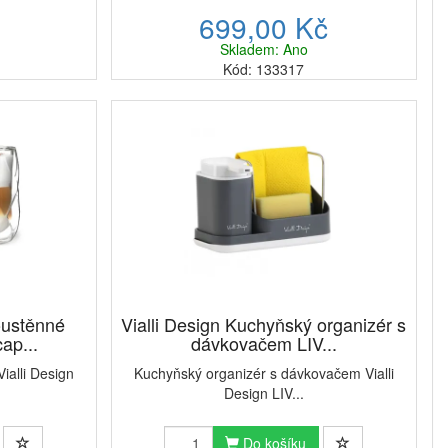
č
699,00 Kč
Skladem: Ano
Kód: 133317
oustěnné
Vialli Design Kuchyňský organizér s
ap...
dávkovačem LIV...
ialli Design
Kuchyňský organizér s dávkovačem Vialli
Design LIV...
Do košíku