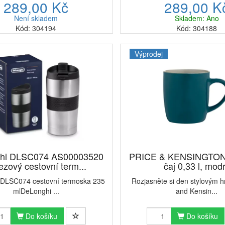
289,00 Kč
289,00 K
Není skladem
Skladem: Ano
Kód: 304194
Kód: 304188
Výprodej
hi DLSC074 AS00003520
PRICE & KENSINGTON 
ezový cestovní term...
čaj 0,33 l, mod
DLSC074 cestovní termoska 235
Rozjasněte si den stylovým 
mlDeLonghi ...
and Kensin...
Do košíku
Do košíku