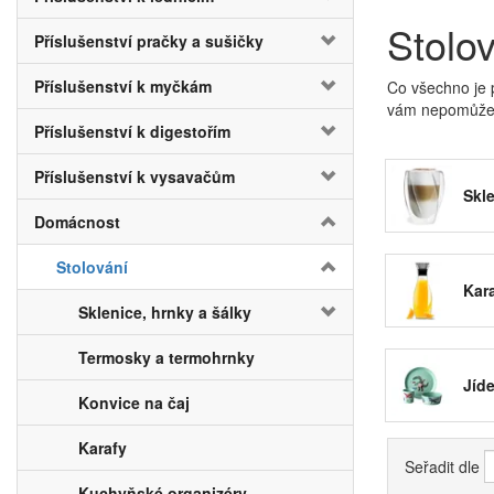
Stolo
Příslušenství pračky a sušičky
Příslušenství k myčkám
Co všechno je p
vám nepomůžeme
Příslušenství k digestořím
Základním kou
keramických 
Příslušenství k vysavačům
vlastnostmi
. 
Skle
nápoj teplý po
Domácnost
Pokrmy, ale i 
Mnohem elegant
Stolování
například pro 
Kar
Sklenice, hrnky a šálky
Pro přípravu p
se při vaření s
Termosky a termohrnky
naší nabídce
t
Termohrnky mů
Jíd
Konvice na čaj
domácí limonádu
Karafy
Seřadit dle
Kuchyňské organizéry