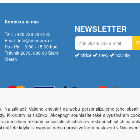
Kontaktujte nás
NEWSLETTER
Tel.: +420 728 706 343
Email:
info@penepex.cz
P
Po - Pá:
9:00 - 15:00 hod.
Trávník 2076, 686 03 Staré
rádce
slevy
novinky
Město
. Na základě Vašeho chování na webu personalizujeme jeho obsah
Copyright © Penepex s.r.o. 2025, powered by
ABRA E-shop
y. Kliknutím na tlačítko „Akceptuji“ souhlasíte také s využíváním coo
ěsto; IČO: 03220923; DIČ: CZ03220923; zápis do obchodního rejstříku dne 22. 7. 2
azení cílené reklamy na sociálních sítích a v reklamních sítích na dal
si můžete kdykoliv vypnout nebo upravit veškerá nastavení v Nastaven