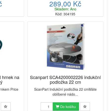
č
289,00 Kč
Skladem: Ano
Kód: 304195
hrnek na
Scanpart SCA4200002226 indukční
rý
podložka 22 cm
hrnkem Price
ScanPart Indukční podložka 22 cmMáte
oblíbené nádo...
Do košíku