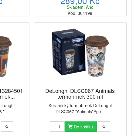
č
289,00 Kč
Skladem: Ano
Kód: 304196
13284501
DeLonghi DLSC067 Animals
nek...
termohrnek 300 ml
eLonghi
Keramický termohrnek DeLonghi
"...
DLSC067 "Animals"Spe...
Do košíku