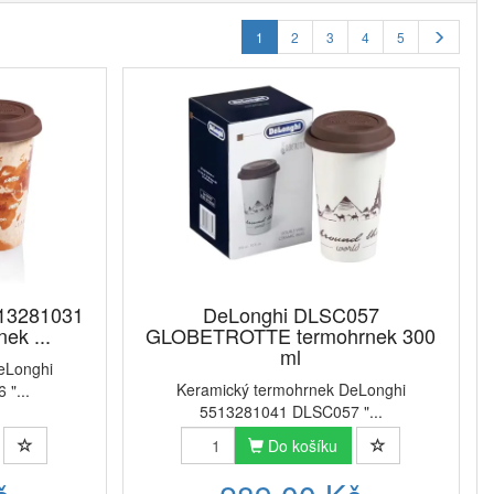
1
2
3
4
5
13281031
DeLonghi DLSC057
ek ...
GLOBETROTTE termohrnek 300
ml
eLonghi
Keramický termohrnek DeLonghi
"...
5513281041 DLSC057 "...
Do košíku