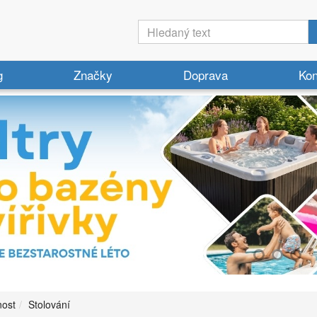
g
Značky
Doprava
Kon
ost
Stolování