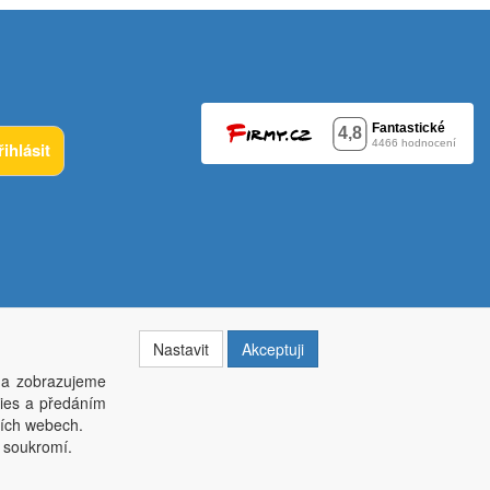
řihlásit
Nastavit
Akceptuji
 a zobrazujeme
kies a předáním
014, krajský soud v Brně oddíl C, vložka 84002
ších webech.
í soukromí.