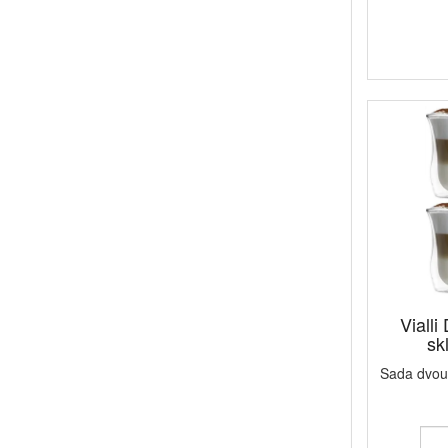
Viall
sk
Sada dvou